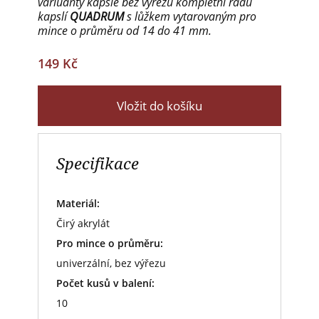
variuanty kapsle bez výřezu kompletní řadu
kapslí
QUADRUM
s lůžkem vytarovaným pro
mince o průměru od 14 do 41 mm.
149 Kč
Vložit do košíku
Specifikace
Materiál:
Čirý akrylát
Pro mince o průměru:
univerzální, bez výřezu
Počet kusů v balení:
10