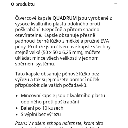
O produktu
Čtvercové kapsle
QUADRUM
jsou vyrobené z
vysoce kvalitního plastu odolného proti
poškrabání. Bezpečně a přitom snadno
otevíratelné. Kapsle obsahuje přesně
padnoucí černé lůžko z měkké a pružné EVA
pěny. Protože jsou čtvercové kapsle všechny
stejně velké (50 x 50 x 6,25 mm), můžete
ukládat mince všech velikosti v jednom
sběrném systému.
Tato kapsle obsahuje pěnové lůžko bez
výřezu a tak si jej můžete pomocí nůžek
přizpůsobit dle vašich požadavků.
Mincovní kapsle jsou z kvalitního plastu
odolného proti poškrábání
Balení po 10 kusech
S výplní bez výřezu
Pozn.: V našem eshopu naleznete, krom této