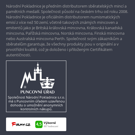
Národní Pokladnice je předním distributorem sběratelských mincí a
Garance nejvyšší kvality
pamětních medailí. Společnost působí na českém trhu od roku 2008.
Národní Pokladnice je oficiálním distributorem numismatických
Pouze originální produkty
emisí z více než 50 zemí, včetně takových známých mincoven a
emitentů jako je Britská královská mincovna, Královská kanadská
mincovna, Pařížská mincovna, Norská mincovna, Finská mincovna
nebo Australská mincovna Perth. Společnost svým zákazníkům a
sběratelům garantuje, že všechny produkty jsou v originální a v
prvotřídní kvalitě, což je doloženo i přiloženým Certifikátem
autentičnosti.
Společnost Národní Pokladnice s.r.o.
má s Puncovním úřadem uzavřenou
dohodu o umožnění anonymních
kontrolních nákupů.