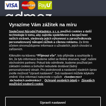
Vyrazíme Vám zážitek na míru
Společnost Národní Pokladnice, s r. o.
používá cookies a další
technologie k tomu, aby zajistila spolehlivost a bezpečnost
našich stránek, sledovala jejich výkonnost a zprostředkovala
personalizovaný nákupní zážitek a cílenou reklamu.
Za tímto
účelem shromažďujeme informace o uživatelích, jejich chování a
zařízeních.
Kliknutím na klávesu
“Přijmout vše”
, toto přijímáte a souhlasíte s
tím, že tyto informace budeme sdílet se třetími stranami, např. našimi
obchodními partnery. Pokud toto odmítnete, budeme používat jen
základní cookies a bohužel nebudete dostávat žádný
personalizovaný obsah. Pro podrobnosti a nastavení vlastních úprav
zvolte možnost “Upravit nastavení”. Svá nastavení můžete kdykoliv
změnit. Více informací naleznete v našich
Všeobecných
obchodních podmínkách
,
Ochraně osobních údajů
a
Zásadách
používání souborů cookie
.
© Copyright 2026 - Národní Pokladnice, s. r. o.; Karolinská 661/4, 186 00 Praha 8;
Tel.: 810 100 500
E-mail: info@narodnipokladnice.cz, www.narodnipokladnice.cz;
IČ: 28507622; DIČ: CZ28507622
Společnost zapsána v OR vedeném Městským
Upravit nastavení
soudem v Praze, oddíl C, vložka 146644