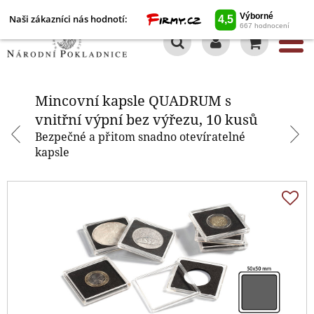
Naši zákazníci nás hodnotí:
0
Mincovní kapsle QUADRUM s
vnitřní výpní bez výřezu, 10 kusů
Mincovní kapsle QUADRUM s
vnitřní výpní bez výřezu, 10 kusů
Bezpečné a přitom snadno otevíratelné
kapsle