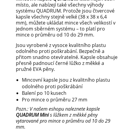
místo, ale nabízejí také všechny výhody
systému QUADRUM. Protože jsou čtvercové
kapsle všechny stejně velké (38 x 38 x 6,4
mm), můžete ukládat mince všech velikostí v
jednom sběrném systému – to platí pro
mince o průměru od 10 do 29 mm.
Jsou vyrobené z vysoce kvalitního plastu
odolného proti poškrabání. Bezpečně a
přitom snadno otevíratelné. Kapsle obsahuje
přesně padnoucí černé lůžko z měkké a
pružné EVA pěny.
Mincovní kapsle jsou z kvalitního plastu
odolného proti poškrábání
Balení po 10 kusech
Pro mince o průměru 27 mm
Pozn.: V našem eshopu naleznete kapsle
QUADRUM
Mini
s lůžkem z měkké pěny
vytarované pro mince o průměru od 10 do 29
mm.