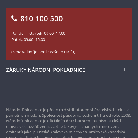
Otázky a odpovědi
Kontakt pro média
Blog Pokladnice mincí
Vrácení zboží - formulář
810 100 500
Facebook Národní Pokladnice
Slovník základních pojmů
YouTube Národní Pokladnice
Pondělí – čtvrtek: 09:00–17:00
Numismatické novinky
Twitter Národní Pokladnice
Pátek: 09:00–15:00
České puncovní značky
LinkedIn Národní Pokladnice
(cena volání je podle Vašeho tarifu)
Zásady používání souborů cookie
Instagram Národní Pokladnice
ZÁRUKY NÁRODNÍ POKLADNICE
Bezpečné nákupy
Prvotřídní servis
Národní Pokladnice je předním distributorem sběratelských mincí a
Garance nejvyšší kvality
pamětních medailí. Společnost působí na českém trhu od roku 2008.
Národní Pokladnice je oficiálním distributorem numismatických
Pouze originální produkty
emisí z více než 50 zemí, včetně takových známých mincoven a
emitentů jako je Britská královská mincovna, Královská kanadská
mincovna, Pařížská mincovna, Norská mincovna, Finská mincovna