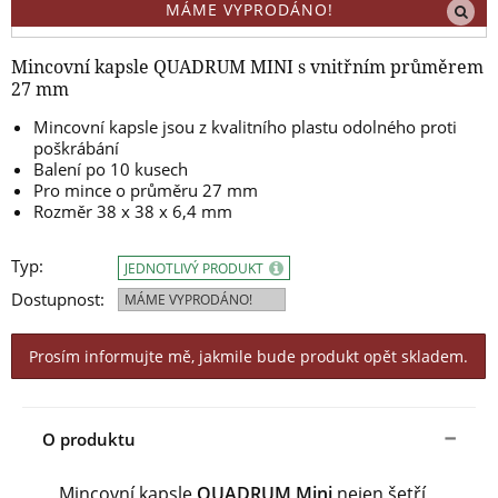
MÁME VYPRODÁNO!
Mincovní kapsle QUADRUM MINI s vnitřním průměrem
27 mm
Mincovní kapsle jsou z kvalitního plastu odolného proti
poškrábání
Balení po 10 kusech
Pro mince o průměru 27 mm
Rozměr 38 x 38 x 6,4 mm
Typ:
JEDNOTLIVÝ PRODUKT
Dostupnost:
MÁME VYPRODÁNO!
Prosím informujte mě, jakmile bude produkt opět skladem.
O produktu
Mincovní kapsle
QUADRUM Mini
nejen šetří