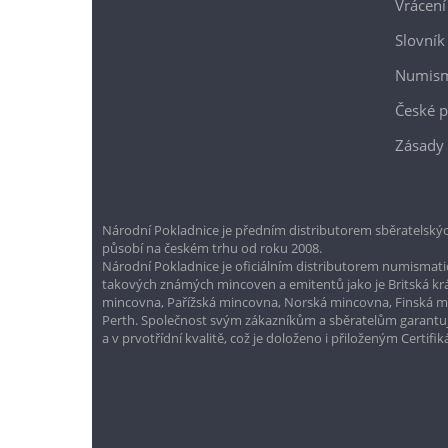
Vrácení
Slovník
Numism
České p
Zásady 
Národní Pokladnice je předním distributorem sběratelskýc
působí na českém trhu od roku 2008.
Národní Pokladnice je oficiálním distributorem numismatic
takových známých mincoven a emitentů jako je Britská k
mincovna, Pařížská mincovna, Norská mincovna, Finská 
Perth. Společnost svým zákazníkům a sběratelům garantuje
a v prvotřídní kvalitě, což je doloženo i přiloženým Certifi