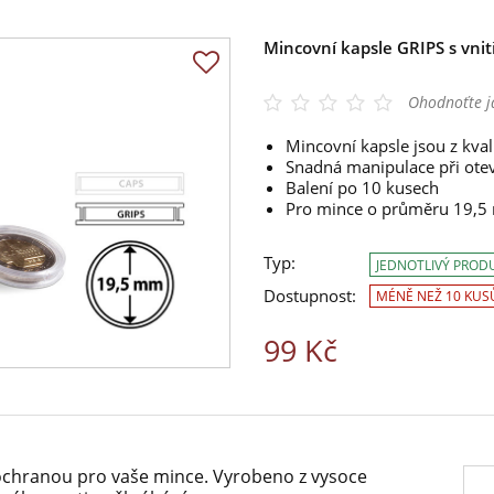
Mincovní kapsle GRIPS s vn
Ohodnoťte j
Mincovní kapsle jsou z kval
Snadná manipulace při oteví
Balení po 10 kusech
Pro mince o průměru 19,
Typ:
JEDNOTLIVÝ PROD
Dostupnost:
MÉNĚ NEŽ 10 KUS
99 Kč
í ochranou pro vaše mince. Vyrobeno z vysoce