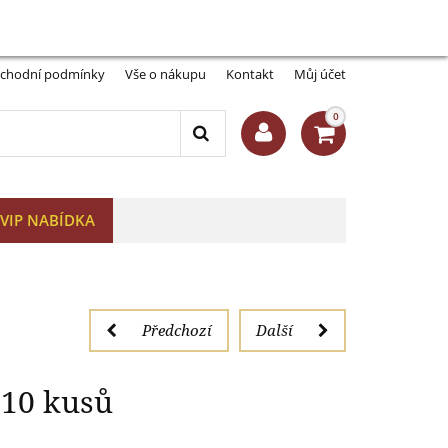
Můj účet:
Přihlásit se
-A
A+
19,5 mm, 10 kusů
chodní podmínky
Vše o nákupu
Kontakt
Můj účet
0
VIP NABÍDKA
Předchozí
Další
 10 kusů