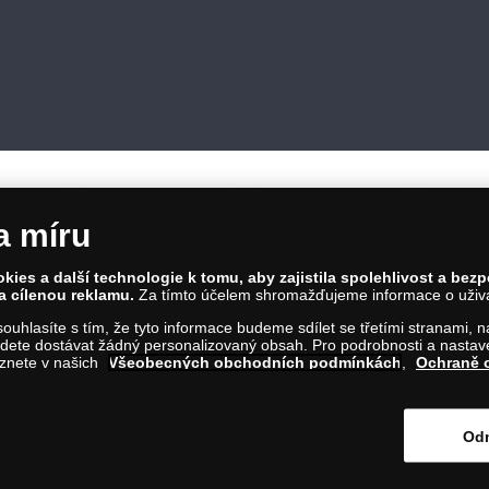
a míru
ies a další technologie k tomu, aby zajistila spolehlivost a bez
a cílenou reklamu.
Za tímto účelem shromažďujeme informace o uživate
86 00 Praha 8; Tel.: 810 100 500
a souhlasíte s tím, že tyto informace budeme sdílet se třetími stranami,
Č: 28507622; DIČ: CZ28507622
ete dostávat žádný personalizovaný obsah. Pro podrobnosti a nastaven
íl C, vložka 146644
eznete v našich
Všeobecných obchodních podmínkách
,
Ochraně 
m na tento odkaz
.
Odm