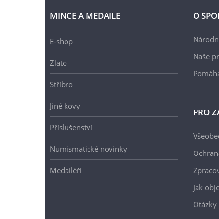
MINCE A MEDAILE
O SPO
Národní
E-shop
Naše pr
Zlato
Pomáh
Stříbro
Jiné kovy
PRO Z
Příslušenství
Všeobe
Numismatické novinky
Ochran
Medailéři
Zpracov
Jak obj
Otázky 