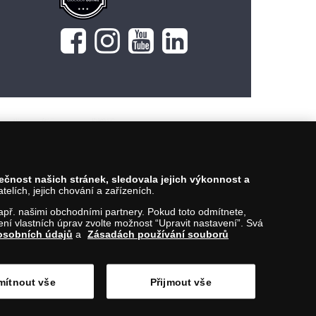
Vložit do košíku
pečnost našich stránek, sledovala jejich výkonnost a
lích, jejich chování a zařízeních.
 např. našimi obchodními partnery. Pokud toto odmítnete,
í vlastních úprav zvolte možnost “Upravit nastavení”. Svá
osobních údajů
a
Zásadách používání souborů
ítnout vše
Přijmout vše