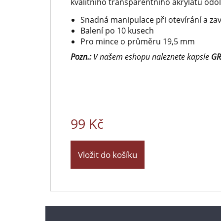
kvalitního transparentního akrylátu odo
Snadná manipulace při otevírání a zav
Balení po 10 kusech
Pro mince o průměru 19,5 mm
Pozn.:
V našem eshopu naleznete kapsle
GR
99 Kč
Vložit do košíku