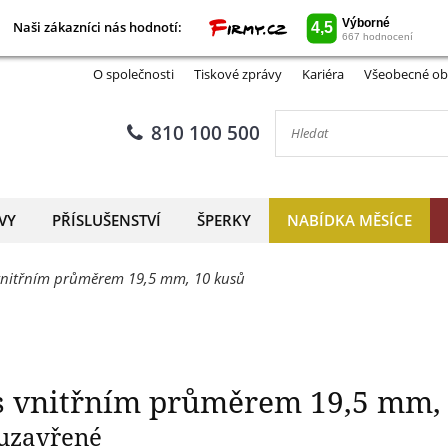
Naši zákazníci nás hodnotí:
Naši zákazníci nás hodnotí:
 GRIPS s vnitřním průměrem 
O společnosti
Tiskové zprávy
Kariéra
Všeobecné ob
810 100 500
VY
PŘÍSLUŠENSTVÍ
ŠPERKY
NABÍDKA MĚSÍCE
 vnitřním průměrem 19,5 mm, 10 kusů
s vnitřním průměrem 19,5 mm,
 uzavřené