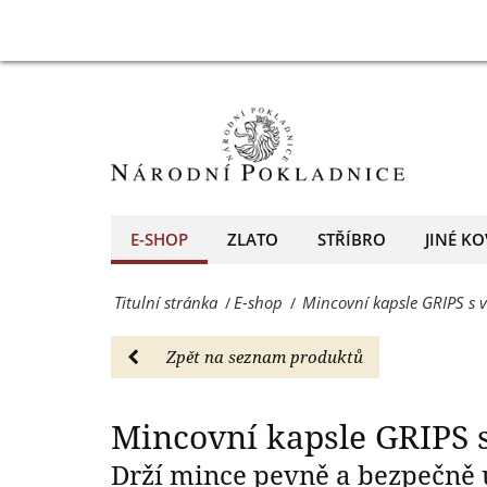
19,5
Mincovní
Mincovní kapsle
mm,
kapsle
10
GRIPS
kusů
s
-
vnitřním
E-
průměrem
E-SHOP
ZLATO
STŘÍBRO
JINÉ KO
shop
19,5
-
Titulní stránka
E-shop
Mincovní kapsle GRIPS s
/
/
mm,
Národní
10
Zpět na seznam produktů
Pokladnice
kusů
-
-
Mincovní kapsle GRIPS 
přední
E-
Drží mince pevně a bezpečně
evropský