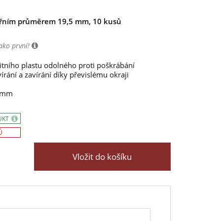
itřním průměrem 19,5 mm, 10 kusů
ako první!
itního plastu odolného proti poškrábání
rání a zavírání díky převislému okraji
5 mm
UKT
Ů
Vložit do košíku