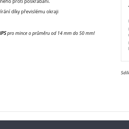
lného proti poškrábání.
írání díky převislému okraji
IPS
pro mince o průměru od 14 mm do 50 mm!
Sdíl