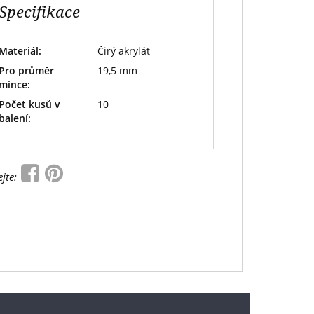
Specifikace
Materiál:
Čirý akrylát
Pro průměr
19,5 mm
mince:
Počet kusů v
10
balení:
ejte: