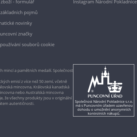
 zboží - formulář
Instagram Národní Pokladnice
 základních pojmů
atické novinky
uncovní značky
používání souborů cookie
h mincí a pamětních medailí. Společnost
kých emisí z více než 50 zemí, včetně
rálovská mincovna, Královská kanadská
mincovna nebo Australská mincovna
, že všechny produkty jsou v originální
Společnost Národní Pokladnice s.r.o.
kátem autentičnosti.
má s Puncovním úřadem uzavřenou
dohodu o umožnění anonymních
kontrolních nákupů.