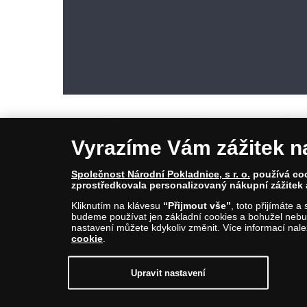
Vyrazíme Vám zážitek n
Společnost Národní Pokladnice, s r. o.
používá cook
zprostředkovala personalizovaný nákupní zážitek 
© Copyright 2026 - Národní Pokladnice, s. r. o.; Karolinská 661/4, 1
Kliknutím na klávesu
“Přijmout vše”
, toto přijímáte 
E-mail: info@narodnipokladnice.cz, www.narodnipokladnice.cz; I
budeme používat jen základní cookies a bohužel nebud
Společnost zapsána v OR vedeném Městským soudem v Praze, odd
nastavení můžete kdykoliv změnit. Více informací nal
cookie
.
Upravit nastavení souborů cookie můžete
kliknutí
Upravit nastavení