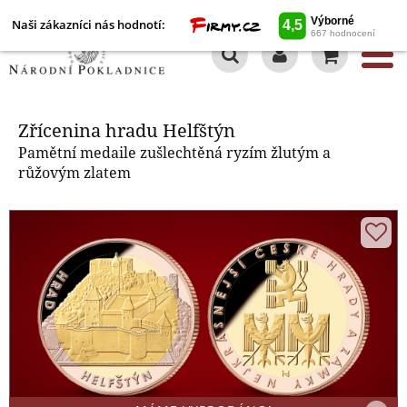
Naši zákazníci nás hodnotí:
0
Zřícenina hradu Helfštýn
Zřícenina hradu Helfštýn
Pamětní medaile zušlechtěná ryzím žlutým a
růžovým zlatem