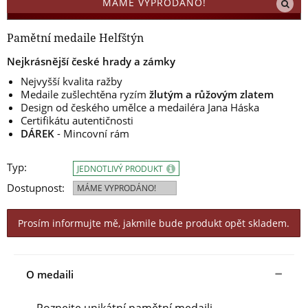
MÁME VYPRODÁNO!
Pamětní medaile Helfštýn
Nejkrásnější české hrady a zámky
Nejvyšší kvalita ražby
Medaile zušlechtěna ryzím
žlutým a růžovým zlatem
Design
od českého umělce a medailéra
Jana Háska
Certifikátu autentičnosti
DÁREK
- Mincovní rám
Typ:
JEDNOTLIVÝ PRODUKT
Dostupnost:
MÁME VYPRODÁNO!
Prosím informujte mě, jakmile bude produkt opět skladem.
O medaili