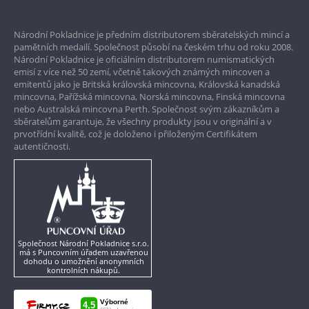
Prvotřídní servis
Národní Pokladnice je předním distributorem sběratelských mincí a
Garance nejvyšší kvality
pamětních medailí. Společnost působí na českém trhu od roku 2008.
Národní Pokladnice je oficiálním distributorem numismatických
Pouze originální produkty
emisí z více než 50 zemí, včetně takových známých mincoven a
emitentů jako je Britská královská mincovna, Královská kanadská
mincovna, Pařížská mincovna, Norská mincovna, Finská mincovna
nebo Australská mincovna Perth. Společnost svým zákazníkům a
sběratelům garantuje, že všechny produkty jsou v originální a v
prvotřídní kvalitě, což je doloženo i přiloženým Certifikátem
autentičnosti.
Společnost Národní Pokladnice s.r.o.
má s Puncovním úřadem uzavřenou
dohodu o umožnění anonymních
kontrolních nákupů.