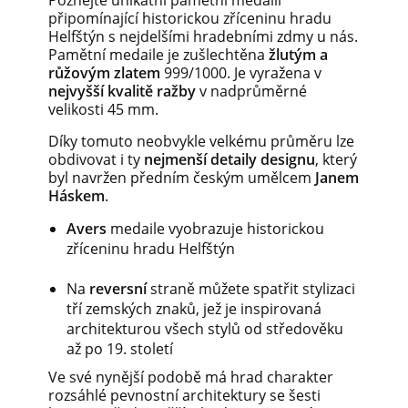
Poznejte unikátní pamětní medaili
připomínající historickou zříceninu hradu
Helfštýn s nejdelšími hradebními zdmy u nás.
Pamětní medaile je zušlechtěna
žlutým a
růžovým zlatem
999/1000. Je vyražena v
nejvyšší kvalitě ražby
v nadprůměrné
velikosti 45 mm.
Díky tomuto neobvykle velkému průměru lze
obdivovat i ty
nejmenší detaily designu
, který
byl navržen předním českým umělcem
Janem
Háskem
.
Avers
medaile vyobrazuje historickou
zříceninu hradu Helfštýn
Na
reversní
straně můžete spatřit stylizaci
tří zemských znaků, jež je inspirovaná
architekturou všech stylů od středověku
až po 19. století
Ve své nynější podobě má hrad charakter
rozsáhlé pevnostní architektury se šesti