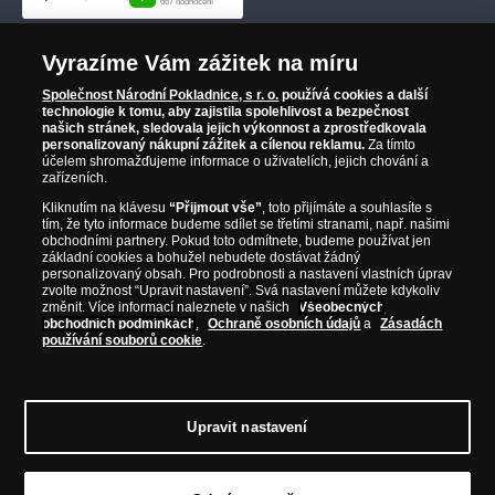
Vyrazíme Vám zážitek na míru
Společnost Národní Pokladnice, s r. o.
používá cookies a další
technologie k tomu, aby zajistila spolehlivost a bezpečnost
našich stránek, sledovala jejich výkonnost a zprostředkovala
personalizovaný nákupní zážitek a cílenou reklamu.
Za tímto
účelem shromažďujeme informace o uživatelích, jejich chování a
zařízeních.
Kliknutím na klávesu
“Přijmout vše”
, toto přijímáte a souhlasíte s
tím, že tyto informace budeme sdílet se třetími stranami, např. našimi
obchodními partnery. Pokud toto odmítnete, budeme používat jen
základní cookies a bohužel nebudete dostávat žádný
personalizovaný obsah. Pro podrobnosti a nastavení vlastních úprav
zvolte možnost “Upravit nastavení”. Svá nastavení můžete kdykoliv
změnit. Více informací naleznete v našich
Všeobecných
obchodních podmínkách
,
Ochraně osobních údajů
a
Zásadách
používání souborů cookie
.
Upravit nastavení
© Copyright 2026 - Národní Pokladnice, s. r. o.; Karolinská 661/4, 186 00 Praha 8;
Tel.: 810 100 500
E-mail: info@narodnipokladnice.cz, www.narodnipokladnice.cz;