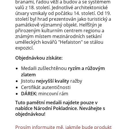
branami, řadou věží a budov a se systémem
valů z 18. století. Jednotlivé architektonické
útvary vznikaly od počátku 14. století. Od 19.
století byl hrad prezentován jako turistický a
památkově významný objekt. Helfštýn je
přirozeným kulturním centrem regionu a
známým místem mezinárodních setkání
uměleckých kovářů "Hefaiston" se stálou
expozicí.
Objednávkou získáte:
Medaili zušlechtěnou
ryzím a růžovým
zlatem
Jistotu
nejvyšší
kvality
ražby
Certifikát autentičnosti
DÁREK:
mincovní rám
Tuto pamětní medaili najdete pouze v
nabídce Národní Pokladnice. Neváhejte s
objednávkou!
Prosím informujte mě, jakmile bude produkt