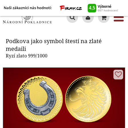
Naši zákazníci nás hodnotí:
0
Podkova jako symbol štestí na
zlaté medaili
Podkova jako symbol štestí na zlaté
medaili
Ryzí zlato 999/1000