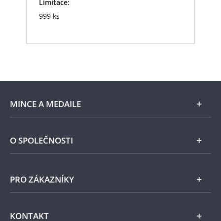
Limitace:
999 ks
MINCE A MEDAILE
E-shop
O SPOLEČNOSTI
Zlato
Národní Pokladnice
PRO ZÁKAZNÍKY
Stříbro
Naše projekty
Jiné kovy
Pomáháme
Všeobecné obchodní podmínky
KONTAKT