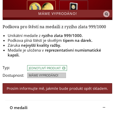
MÁME VYPRODÁNO!
Podkova pro štěstí na medaili z ryzího zlata 999/1000
Unikátní medaile z
ryzího zlata 999/1000.
Podkova plná štěstí je skvělým
tipem na dárek.
Záruka
nejvyšší kvality ražby.
Medaile je uložena v
reprezentativní numismatické
kapsli.
Typ:
JEDNOTLIVÝ PRODUKT
Dostupnost:
MÁME VYPRODÁNO!
Prosím informujte mě, jakmile bude produkt opět skladem.
O medaili