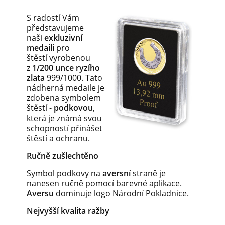
S radostí Vám
představujeme
naši
exkluzivní
medaili
pro
štěstí vyrobenou
z
1/200 unce ryzího
zlata
999/1000. Tato
nádherná medaile je
zdobena symbolem
štěstí -
podkovou
,
která je známá svou
schopností přinášet
štěstí a ochranu.
Ručně zušlechtěno
Symbol podkovy na
aversní
straně je
nanesen ručně pomocí barevné aplikace.
Aversu
dominuje logo Národní Pokladnice.
Nejvyšší kvalita ražby