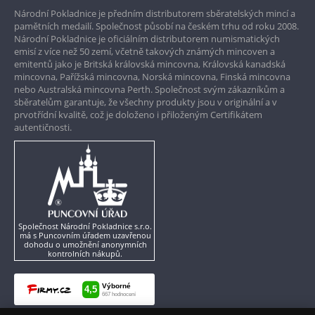
Národní Pokladnice je předním distributorem sběratelských mincí a
Garance nejvyšší kvality
pamětních medailí. Společnost působí na českém trhu od roku 2008.
Národní Pokladnice je oficiálním distributorem numismatických
Pouze originální produkty
emisí z více než 50 zemí, včetně takových známých mincoven a
emitentů jako je Britská královská mincovna, Královská kanadská
mincovna, Pařížská mincovna, Norská mincovna, Finská mincovna
nebo Australská mincovna Perth. Společnost svým zákazníkům a
sběratelům garantuje, že všechny produkty jsou v originální a v
prvotřídní kvalitě, což je doloženo i přiloženým Certifikátem
autentičnosti.
Společnost Národní Pokladnice s.r.o.
má s Puncovním úřadem uzavřenou
dohodu o umožnění anonymních
kontrolních nákupů.