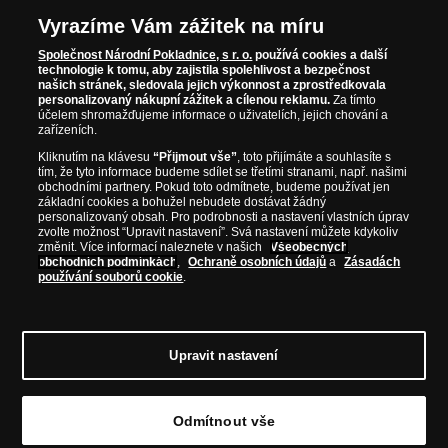
Vyrazíme Vám zážitek na míru
Společnost Národní Pokladnice, s r. o.
používá cookies a další
technologie k tomu, aby zajistila spolehlivost a bezpečnost
našich stránek, sledovala jejich výkonnost a zprostředkovala
personalizovaný nákupní zážitek a cílenou reklamu.
Za tímto
účelem shromažďujeme informace o uživatelích, jejich chování a
zařízeních.
Kliknutím na klávesu
“Přijmout vše”
, toto přijímáte a souhlasíte s
tím, že tyto informace budeme sdílet se třetími stranami, např. našimi
obchodními partnery. Pokud toto odmítnete, budeme používat jen
základní cookies a bohužel nebudete dostávat žádný
personalizovaný obsah. Pro podrobnosti a nastavení vlastních úprav
zvolte možnost “Upravit nastavení”. Svá nastavení můžete kdykoliv
změnit. Více informací naleznete v našich
Všeobecných
obchodních podmínkách
,
Ochraně osobních údajů
a
Zásadách
používání souborů cookie
.
Upravit nastavení
© Copyright 2026 - Národní Pokladnice, s. r. o.; Karolinská 661/4, 186 00 Praha 8;
Tel.: 810 100 500
E-mail: info@narodnipokladnice.cz, www.narodnipokladnice.cz;
Odmítnout vše
IČ: 28507622; DIČ: CZ28507622
Společnost zapsána v OR vedeném Městským
soudem v Praze, oddíl C, vložka 146644