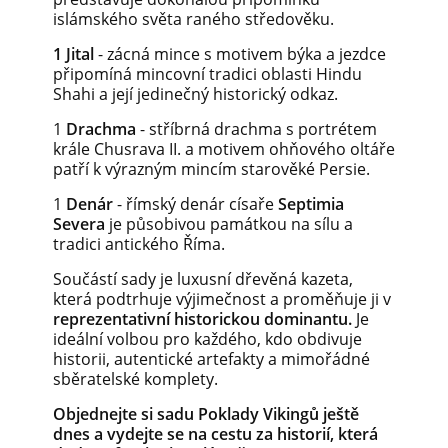
islámského světa raného středověku.
1 Jital
- zácná mince s motivem býka a jezdce
připomíná mincovní tradici oblasti Hindu
Shahi a její jedinečný historický odkaz.
1
Drachma
- stříbrná drachma s portrétem
krále Chusrava II. a motivem ohňového oltáře
patří k výrazným mincím starověké Persie.
1
Denár
- římský denár císaře
Septimia
Severa
je působivou památkou na sílu a
tradici antického Říma.
Součástí sady je luxusní dřevěná kazeta,
která podtrhuje výjimečnost a proměňuje ji v
reprezentativní historickou dominantu.
Je
ideální volbou pro každého, kdo obdivuje
historii, autentické artefakty a mimořádné
sběratelské komplety.
Objednejte si sadu Poklady Vikingů ještě
dnes a vydejte se na cestu za historií, která