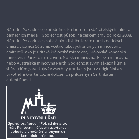
Bezpečné nákupy
Prvotřídní servis
Národní Pokladnice je předním distributorem sběratelských mincí a
Garance nejvyšší kvality
pamětních medailí. Společnost působí na českém trhu od roku 2008.
Národní Pokladnice je oficiálním distributorem numismatických
Pouze originální produkty
emisí z více než 50 zemí, včetně takových známých mincoven a
emitentů jako je Britská královská mincovna, Královská kanadská
mincovna, Pařížská mincovna, Norská mincovna, Finská mincovna
nebo Australská mincovna Perth. Společnost svým zákazníkům a
sběratelům garantuje, že všechny produkty jsou v originální a v
prvotřídní kvalitě, což je doloženo i přiloženým Certifikátem
autentičnosti.
Společnost Národní Pokladnice s.r.o.
má s Puncovním úřadem uzavřenou
dohodu o umožnění anonymních
kontrolních nákupů.