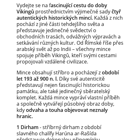
Vydejte se na f
ascinující cestu do doby
Vikingů
prostřednictvím výjimečné sady
čtyř
autentických historických mincí.
Každá z nich
pochází z jiné části tehdejšího světa a
představuje jedinečné svědectví o
obchodních trasách, odvážných výpravách a
setkávání různých kultur. Od Římské říše přes
arabský svět až po Indii – všechny mince
spojuje příběh Vikingů, kteří svými cestami
propojovali vzdálené civilizace.
Mince obsahují stříbro a pocházejí z
období
let 193 až 900 n. l.
Díky své autenticitě
představují nejen fascinující historickou
památku, ale také jedinečný sběratelský
komplet. Každá mince vypráví vlastní příběh
a společně vytvářejí působivý obraz doby,
kdy
odvaha a touha objevovat neznaly
hranic.
1 Dirham
- stříbrný dirham z období
slavného chalífy Harúna ar-Rašída
představuje dokonalou připomínku