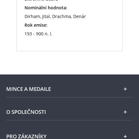
Nominální hodnota:
Dirham, Jital, Drachma, Denár
Rok emise:
193 - 900 n. l.
MINCE A MEDAILE
E-shop
O SPOLEČNOSTI
Zlato
Národní Pokladnice
PRO ZÁKAZNÍKY
Stříbro