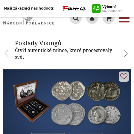
Naši zákazníci nás hodnotí:
0
Poklady Vikingů
Poklady Vikingů
Čtyři autentické mince, které procestovaly
svět