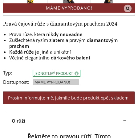
MÁME VYPRODÁNO!
Pravá čajová růže s diamantovým prachem 2024
Pravá růže, která
nikdy neuvadne
Zušlechtěná ryzím
zlatem
a pravým
diamantovým
prachem
Každá růže je jiná
a unikátní
Včetně elegantního
dárkového balení
Typ:
JEDNOTLIVÝ PRODUKT
Dostupnost:
MÁME VYPRODÁNO!
Prosím informujte mě, jakmile bude produkt opět skladem.
O růži
Řekněte to pravou růží. Tímto