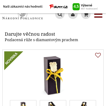
Naši zákazníci nás hodnotí:
0
Darujte věčnou radost
Darujte věčnou radost
Pozlacená růže s diamantovým prachem