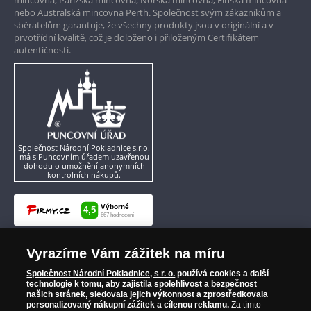
nebo Australská mincovna Perth. Společnost svým zákazníkům a
sběratelům garantuje, že všechny produkty jsou v originální a v
prvotřídní kvalitě, což je doloženo i přiloženým Certifikátem
autentičnosti.
Společnost Národní Pokladnice s.r.o.
má s Puncovním úřadem uzavřenou
dohodu o umožnění anonymních
kontrolních nákupů.
Vyrazíme Vám zážitek na míru
Společnost Národní Pokladnice, s r. o.
používá cookies a další
technologie k tomu, aby zajistila spolehlivost a bezpečnost
našich stránek, sledovala jejich výkonnost a zprostředkovala
personalizovaný nákupní zážitek a cílenou reklamu.
Za tímto