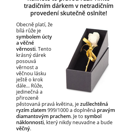
tradičním dárkem v netradičním
provedení skutečně oslníte!
Obecně platí, že
bílá růže je
symbolem úcty
a věčné
věrnosti
. Tento
krásný dárek
posouvá
věrnost a
věčnou lásku
ještě o krok
dále... Růže,
jedinečná a
přirozeně
pěstovaná pravá květina, je
zušlechtěná
ryzím zlatem
999/1000 a doplněná
pravým
diamantovým prachem
. Je to
symbol
náklonnosti
, který nikdy neuvadne a bude
věčný
.