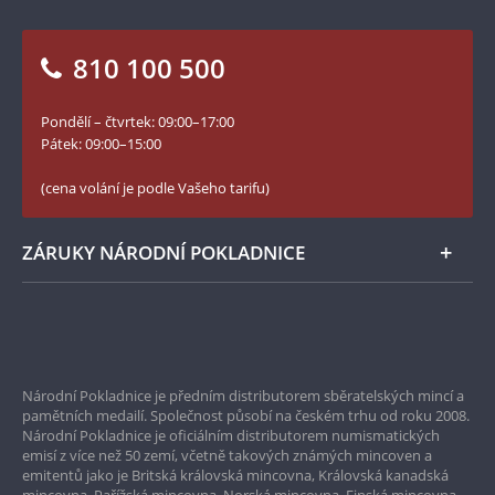
Otázky a odpovědi
Kontakt pro média
Blog Pokladnice mincí
Vrácení zboží - formulář
810 100 500
Facebook Národní Pokladnice
Slovník základních pojmů
YouTube Národní Pokladnice
Pondělí – čtvrtek: 09:00–17:00
Numismatické novinky
Twitter Národní Pokladnice
Pátek: 09:00–15:00
České puncovní značky
LinkedIn Národní Pokladnice
(cena volání je podle Vašeho tarifu)
Zásady používání souborů cookie
Instagram Národní Pokladnice
ZÁRUKY NÁRODNÍ POKLADNICE
Bezpečné nákupy
Prvotřídní servis
Národní Pokladnice je předním distributorem sběratelských mincí a
Garance nejvyšší kvality
pamětních medailí. Společnost působí na českém trhu od roku 2008.
Národní Pokladnice je oficiálním distributorem numismatických
Pouze originální produkty
emisí z více než 50 zemí, včetně takových známých mincoven a
emitentů jako je Britská královská mincovna, Královská kanadská
mincovna, Pařížská mincovna, Norská mincovna, Finská mincovna