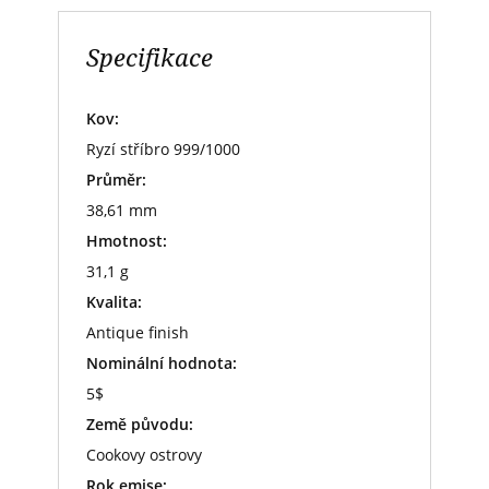
Specifikace
Kov:
Ryzí stříbro 999/1000
Průměr:
38,61 mm
Hmotnost:
31,1 g
Kvalita:
Antique finish
Nominální hodnota:
5$
Země původu:
Cookovy ostrovy
Rok emise: