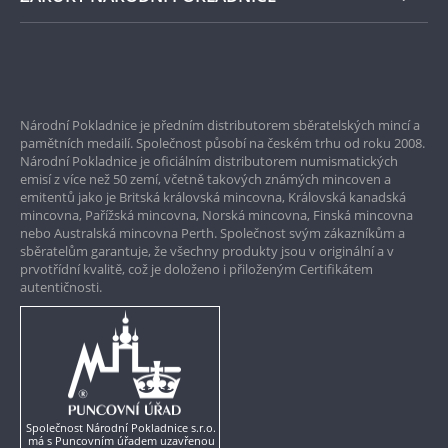
Bezpečné nákupy
Prvotřídní servis
Národní Pokladnice je předním distributorem sběratelských mincí a
Garance nejvyšší kvality
pamětních medailí. Společnost působí na českém trhu od roku 2008.
Národní Pokladnice je oficiálním distributorem numismatických
Pouze originální produkty
emisí z více než 50 zemí, včetně takových známých mincoven a
emitentů jako je Britská královská mincovna, Královská kanadská
mincovna, Pařížská mincovna, Norská mincovna, Finská mincovna
nebo Australská mincovna Perth. Společnost svým zákazníkům a
sběratelům garantuje, že všechny produkty jsou v originální a v
prvotřídní kvalitě, což je doloženo i přiloženým Certifikátem
autentičnosti.
Společnost Národní Pokladnice s.r.o.
má s Puncovním úřadem uzavřenou