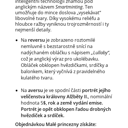
inteligentní technologií známou pod
anglickým názvem
Smartminting
. Ten
umožňuje do mince doslova „vysekávat“
libovolné tvary. Díky vysokému reliéfu a
hloubce ražby vyniknou trojrozměrností i ty
nejmenší detaily.
Na
reversu
je zobrazeno roztomilé
nemluvně s bezstarostně snící na
nadýchaném obláčku s nápisem
„Lullaby“,
což je anglický výraz pro ukolébavku.
Obláček obklopen hvězdičkami, srdíčky a
balonkem, který vyčnívá z pravidelného
kulatého tvaru.
Na
aversu
je ve spodní části
portrét jejího
veličenstva královny Alžběty II.
, nominální
hodnota 5
$, rok a země vydání emise.
Portrét je opět obklopen řadou drobných
hvězdiček a srdíček.
Objednávkou Malé princezny získáte: