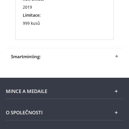
2019
Limitace:
999 kusů
Smartminting:
©
Revoluční technologie smartminting
MINCE A MEDAILE
E-shop
O SPOLEČNOSTI
Zlato