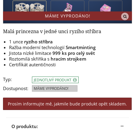
MÁME VYPRODÁNO!
Malá princezna v jedné unci ryzího stříbra
1 unce
ryzího stříbra
Ražba moderní technologií
Smartminting
Jistota nízké limitace
999 ks pro celý svět
Roztomilá skříňka s
hracím strojkem
Certifikát autentičnosti
Typ:
JEDNOTLIVÝ PRODUKT
Dostupnost:
MÁME VYPRODÁNO!
Prosím informujte mě, jakmile bude produkt opět skladem.
O produktu: