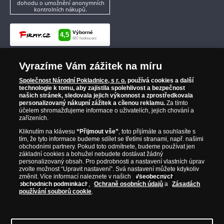
dohodu o umožnění anonymních
kontrolních nákupů.
Vyrazíme Vám zážitek na míru
Společnost Národní Pokladnice, s r. o.
používá cookies a další
technologie k tomu, aby zajistila spolehlivost a bezpečnost
našich stránek, sledovala jejich výkonnost a zprostředkovala
personalizovaný nákupní zážitek a cílenou reklamu.
Za tímto
účelem shromažďujeme informace o uživatelích, jejich chování a
zařízeních.
Kliknutím na klávesu
“Přijmout vše”
, toto přijímáte a souhlasíte s
tím, že tyto informace budeme sdílet se třetími stranami, např. našimi
obchodními partnery. Pokud toto odmítnete, budeme používat jen
základní cookies a bohužel nebudete dostávat žádný
personalizovaný obsah. Pro podrobnosti a nastavení vlastních úprav
zvolte možnost “Upravit nastavení”. Svá nastavení můžete kdykoliv
změnit. Více informací naleznete v našich
Všeobecných
obchodních podmínkách
,
Ochraně osobních údajů
a
Zásadách
používání souborů cookie
.