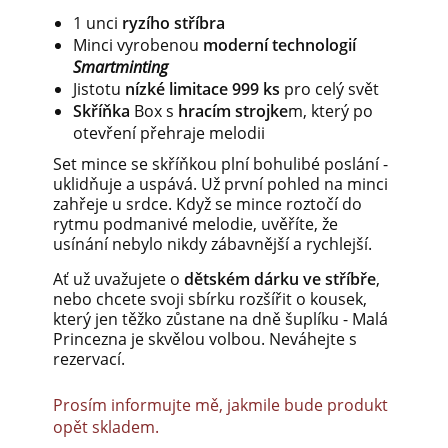
1 unci
ryzího stříbra
Minci vyrobenou
moderní technologií
Smartminting
Jistotu
nízké limitace 999 ks
pro celý svět
Skříňka
Box s
hracím strojke
m, který po
otevření přehraje melodii
Set mince se skříňkou plní bohulibé poslání -
uklidňuje a uspává. Už první pohled na minci
zahřeje u srdce. Když se mince roztočí do
rytmu podmanivé melodie, uvěříte, že
usínání nebylo nikdy zábavnější a rychlejší.
Ať už uvažujete o
dětském dárku ve stříbře
,
nebo chcete svoji sbírku rozšířit o kousek,
který jen těžko zůstane na dně šuplíku - Malá
Princezna je skvělou volbou. Neváhejte s
rezervací.
Prosím informujte mě, jakmile bude produkt
opět skladem.