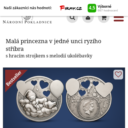
Naši zákazníci nás hodnotí:
0
Malá princezna v jedné unci
ryzího stříbra
Malá princezna v jedné unci ryzího
stříbra
s hracím strojkem s melodií ukolébavky