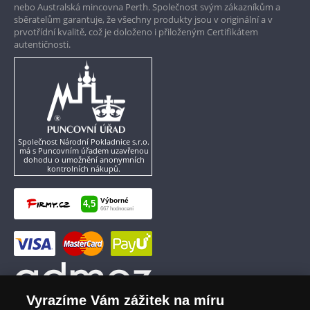
nebo Australská mincovna Perth. Společnost svým zákazníkům a
sběratelům garantuje, že všechny produkty jsou v originální a v
prvotřídní kvalitě, což je doloženo i přiloženým Certifikátem
autentičnosti.
Společnost Národní Pokladnice s.r.o.
má s Puncovním úřadem uzavřenou
dohodu o umožnění anonymních
kontrolních nákupů.
Vyrazíme Vám zážitek na míru