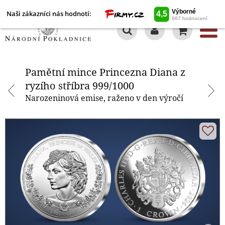
Naši zákazníci nás hodnotí:
0
Pamětní mince Princezna Diana z
ryzího stříbra 999/1000
Pamětní mince Princezna Diana z
ryzího stříbra 999/1000
Narozeninová emise, raženo v den výročí