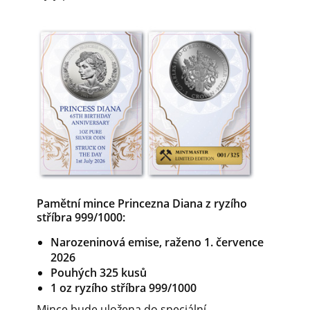
Pamětní mince Princezna Diana z ryzího
stříbra 999/1000:
Narozeninová emise, raženo 1. července
2026
Pouhých 325 kusů
1 oz ryzího stříbra 999/1000
Mince bude uložena do speciální