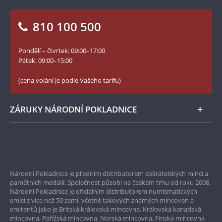
Otázky a odpovědi
Kontakt pro média
Blog Pokladnice mincí
Vrácení zboží - formulář
810 100 500
Facebook Národní Pokladnice
Slovník základních pojmů
YouTube Národní Pokladnice
Pondělí – čtvrtek: 09:00–17:00
Numismatické novinky
Twitter Národní Pokladnice
Pátek: 09:00–15:00
České puncovní značky
LinkedIn Národní Pokladnice
(cena volání je podle Vašeho tarifu)
Zásady používání souborů cookie
Instagram Národní Pokladnice
ZÁRUKY NÁRODNÍ POKLADNICE
Bezpečné nákupy
Prvotřídní servis
Národní Pokladnice je předním distributorem sběratelských mincí a
Garance nejvyšší kvality
pamětních medailí. Společnost působí na českém trhu od roku 2008.
Národní Pokladnice je oficiálním distributorem numismatických
Pouze originální produkty
emisí z více než 50 zemí, včetně takových známých mincoven a
emitentů jako je Britská královská mincovna, Královská kanadská
mincovna, Pařížská mincovna, Norská mincovna, Finská mincovna