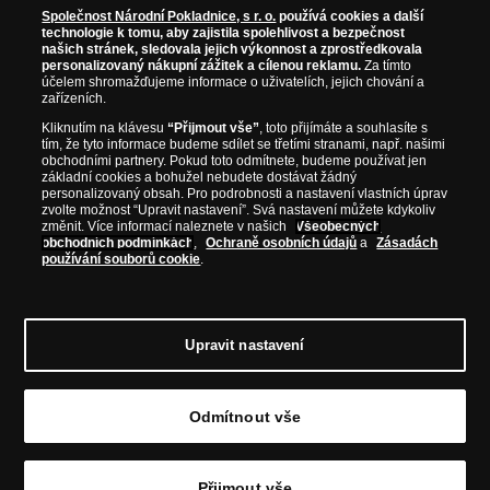
Společnost Národní Pokladnice, s r. o.
používá cookies a další
technologie k tomu, aby zajistila spolehlivost a bezpečnost
našich stránek, sledovala jejich výkonnost a zprostředkovala
personalizovaný nákupní zážitek a cílenou reklamu.
Za tímto
účelem shromažďujeme informace o uživatelích, jejich chování a
zařízeních.
Kliknutím na klávesu
“Přijmout vše”
, toto přijímáte a souhlasíte s
tím, že tyto informace budeme sdílet se třetími stranami, např. našimi
obchodními partnery. Pokud toto odmítnete, budeme používat jen
základní cookies a bohužel nebudete dostávat žádný
personalizovaný obsah. Pro podrobnosti a nastavení vlastních úprav
zvolte možnost “Upravit nastavení”. Svá nastavení můžete kdykoliv
změnit. Více informací naleznete v našich
Všeobecných
obchodních podmínkách
,
Ochraně osobních údajů
a
Zásadách
používání souborů cookie
.
© Copyright 2026 - Národní Pokladnice, s. r. o.; Karolinská 661/4, 186 00 Praha 8;
Tel.: 810 100 500
E-mail: info@narodnipokladnice.cz, www.narodnipokladnice.cz;
IČ: 28507622; DIČ: CZ28507622
Společnost zapsána v OR vedeném Městským
Upravit nastavení
soudem v Praze, oddíl C, vložka 146644
Upravit nastavení souborů cookie můžete
kliknutím na tento
odkaz
.
Odmítnout vše
Přijmout vše