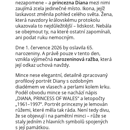
nezapomene – a
princezna Diana
mezi nimi
zaujímá zcela jedinečné místo. Ikona, jejíž
laskavost změnila pohled celého světa. Žena,
která navzdory královskému protokolu
ukazovala to nejdůležitější – lidskost. Nebála
se obejmout ty, na které ostatní zapomínali,
ani podat ruku nemocným.
Dne 1. července 2026 by oslavila 65.
narozeniny. A právě pouze v tento den,
vznikla výjimečná
narozeninová ražba
, která
její odkaz uchová navždy.
Mince nese elegantní, detailně zpracovaný
profilový portrét Diany s ozdobným
diadémem ve vlasech a perlami kolem krku.
Podél obvodu mince se nachází nápis
„DIANA, PRINCESS OF WALES“ a letopočty
„1961–1997“. Portrét princezny je lemován
růžemi, které měla tak ráda. Není tedy divu,
že se objevují i na pamětní minci – růže se
staly jedním z hlavních symbolů spojených
s její památkou.