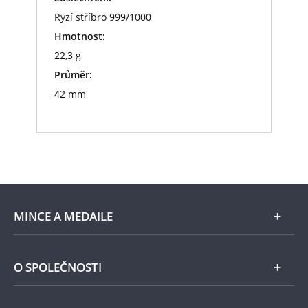
Ryzí stříbro 999/1000
Hmotnost:
22,3 g
Průměr:
42 mm
MINCE A MEDAILE
E-shop
O SPOLEČNOSTI
Zlato