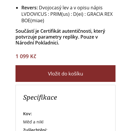
Revers:
Dvojocasý lev a v opisu nápis
LVDOVICUS : PRIM(us) : D(ei) : GRACIA REX
BOE(miae)
Součástí je Certifikát autentičnosti, který
potvrzuje parametry repliky. Pouze v
Národní Pokladnici.
1 099 Kč
Vložit do košíku
Specifikace
Kov:
Měď a nikl
Zušlechtění: