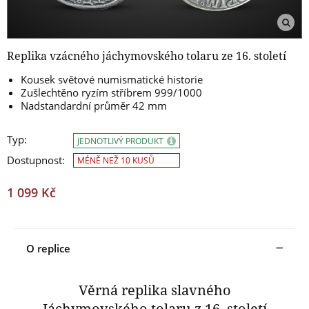
Replika vzácného jáchymovského tolaru ze 16. století
Kousek světové numismatické historie
Zušlechtěno ryzím stříbrem 999/1000
Nadstandardní průměr 42 mm
Typ:
JEDNOTLIVÝ PRODUKT
Dostupnost:
MÉNĚ NEŽ 10 KUSŮ
1 099 Kč
O replice
Věrná replika slavného
Jáchymovského tolaru z 16. století