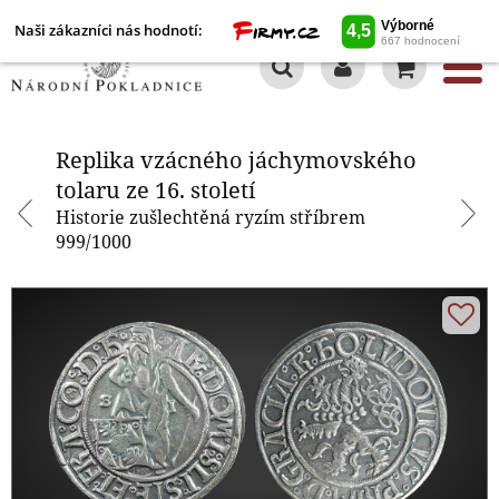
Naši zákazníci nás hodnotí:
0
Replika vzácného jáchymovského
tolaru ze 16. století
Replika vzácného jáchymovského
tolaru ze 16. století
Historie zušlechtěná ryzím stříbrem
999/1000