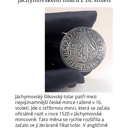
Jáchymovský šlikovský tolar patří mezi
nejvýznamnější české mince ražené v 16.
století. Jde o stříbrnou minci, která se začala
oficiálně razit v roce 1520 v Jáchymovské
mincovně. Tato měna se rychle rozšířila a
začalo se jí zkráceně říkat tolar. V angličtině