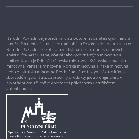
Bezpečné nákupy
Prvotřídní servis
Národní Pokladnice je předním distributorem sběratelských mincí a
Garance nejvyšší kvality
pamětních medailí. Společnost působí na českém trhu od roku 2008.
Národní Pokladnice je oficiálním distributorem numismatických
Pouze originální produkty
emisí z více než 50 zemí, včetně takových známých mincoven a
emitentů jako je Britská královská mincovna, Královská kanadská
mincovna, Pařížská mincovna, Norská mincovna, Finská mincovna
nebo Australská mincovna Perth. Společnost svým zákazníkům a
sběratelům garantuje, že všechny produkty jsou v originální a v
prvotřídní kvalitě, což je doloženo i přiloženým Certifikátem
autentičnosti.
Společnost Národní Pokladnice s.r.o.
má s Puncovním úřadem uzavřenou