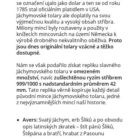
se označení ujalo jako dolar a ten se od roku
1785 stal oficiálním platidlem v USA.
Jáchymovské tolary ale doplatily na svou
výjimečnou kvalitu a vysoký obsah stříbra.
Miliony mincí byly roztaveny a použity v
knížecích mincovnách na území Německa k
výrobě drobného nekvalitního oběživa.
Proto
jsou dnes originální tolary vzácné a těžko
dostupné.
Nám se však podařilo získat repliku slavného
Jáchymovského tolaru
v omezeném
množství
, navíc
zušlechtěnou ryzím stříbrem
999/1000 s nadstandardním průměrem 42
mm.
Tato replika věrně kopíruje každý detail
původní mince Jáchymovského tolaru, jedné
z nejvýznamnějších mincí naší historie.
Avers:
Svatý Jáchym, erb Šliků a po obvodu
opis latinských zkratek – štít pánů Šliků,
Štěpána a bratří, hrabat z Pasounu