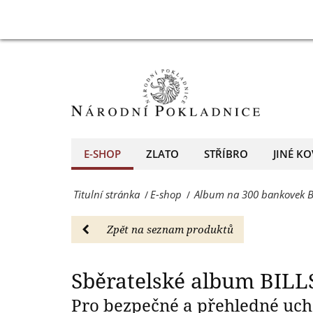
-
Sběratelské
Sběra
E-
album
shop
BILLS
-
na
Národní
300
Pokladnice
bankovek
E-SHOP
ZLATO
STŘÍBRO
JINÉ KO
-
-
přední
Titulní stránka
E-shop
Album na 300 bankovek B
/
/
E-
evropský
shop
Zpět na seznam produktů
prodejce
-
mincí
Národní
Sběratelské album BILL
a
Pokladnice
Pro bezpečné a přehledné uc
medailí