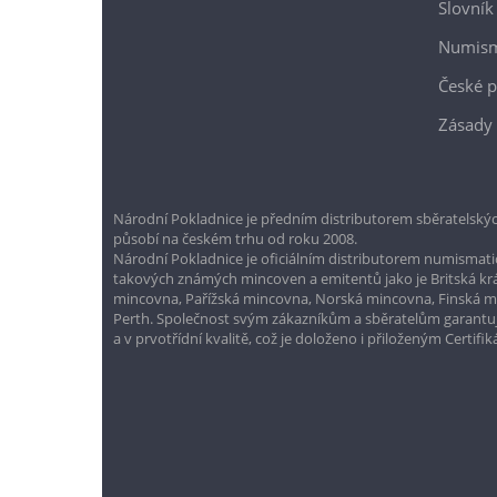
Slovník
Numism
České p
Zásady 
Národní Pokladnice je předním distributorem sběratelskýc
působí na českém trhu od roku 2008.
Národní Pokladnice je oficiálním distributorem numismatic
takových známých mincoven a emitentů jako je Britská k
mincovna, Pařížská mincovna, Norská mincovna, Finská 
Perth. Společnost svým zákazníkům a sběratelům garantuje
a v prvotřídní kvalitě, což je doloženo i přiloženým Certifi