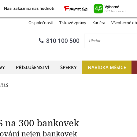
Naši zákazníci nás hodnotí:
Naši zákazníci nás hodnotí:
telské album BILLS na 300 ba
O společnosti
Tiskové zprávy
Kariéra
Všeobecné ob
810 100 500
VY
PŘÍSLUŠENSTVÍ
ŠPERKY
NABÍDKA MĚSÍCE
ILLS
S na 300 bankovek
hování nejen bankovek