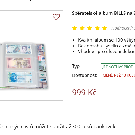
Sběratelské album BILLS na
Hodnocení:
Kvalitní album se 100 všit
Bez obsahu kyselin a změk
Vhodné i pro uložení dok
Typ:
JEDNOTLIVÝ PROD
Dostupnost:
MÉNĚ NEŽ 10 KUS
999 Kč
růhledných listů můžete uložit až 300 kusů bankovek