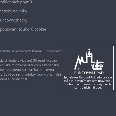
 základních pojmů
atické novinky
uncovní značky
používání souborů cookie
h mincí a pamětních medailí. Společnost
kých emisí z více než 50 zemí, včetně
rálovská mincovna, Královská kanadská
mincovna nebo Australská mincovna
, že všechny produkty jsou v originální
Společnost Národní Pokladnice s.r.o.
kátem autentičnosti.
má s Puncovním úřadem uzavřenou
dohodu o umožnění anonymních
kontrolních nákupů.