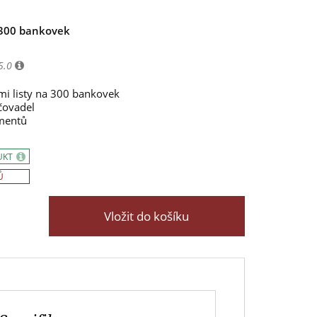
 300 bankovek
5.0
ými listy na 300 bankovek
čovadel
umentů
UKT
Ů
Vložit do košíku