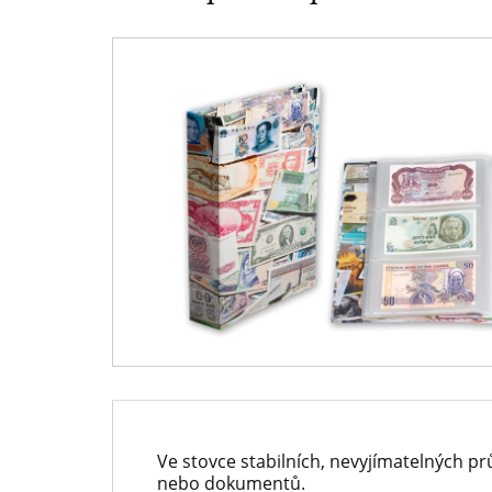
-
přední
evropský
prodejce
mincí
a
medailí
Ve stovce stabilních, nevyjímatelných p
nebo dokumentů.