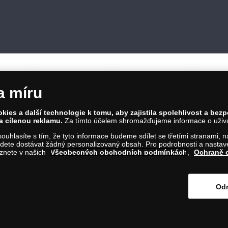
a míru
ies a další technologie k tomu, aby zajistila spolehlivost a bez
a cílenou reklamu.
Za tímto účelem shromažďujeme informace o uživate
86 00 Praha 8; Tel.: 810 100 500
a souhlasíte s tím, že tyto informace budeme sdílet se třetími stranami,
Č: 28507622; DIČ: CZ28507622
ete dostávat žádný personalizovaný obsah. Pro podrobnosti a nastaven
íl C, vložka 146644
eznete v našich
Všeobecných obchodních podmínkách
,
Ochraně 
m na tento odkaz
.
Odm