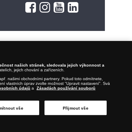
pečnost našich stránek, sledovala jejich výkonnost a
lích, jejich chování a zařízeních.
 např. našimi obchodními partnery. Pokud toto odmítnete,
í vlastních úprav zvolte možnost “Upravit nastavení”. Svá
osobních údajů
a
Zásadách používání souborů
ítnout vše
Přijmout vše