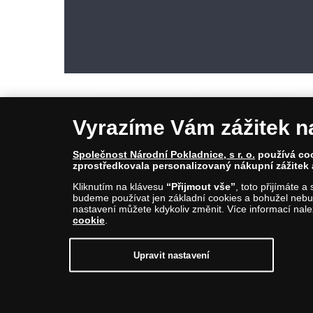
Vyrazíme Vám zážitek n
Společnost Národní Pokladnice, s r. o.
používá cook
zprostředkovala personalizovaný nákupní zážitek 
© Copyright 2026 - Národní Pokladnice, s. r. o.; Karolinská 661/4, 1
Kliknutím na klávesu
“Přijmout vše”
, toto přijímáte 
E-mail: info@narodnipokladnice.cz, www.narodnipokladnice.cz; I
budeme používat jen základní cookies a bohužel nebud
Společnost zapsána v OR vedeném Městským soudem v Praze, odd
nastavení můžete kdykoliv změnit. Více informací nal
cookie
.
Upravit nastavení souborů cookie můžete
kliknutí
Upravit nastavení