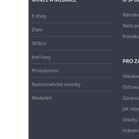
Národní
E-shop
Naše pr
Zlato
Pomáh
Stříbro
Jiné kovy
PRO Z
Příslušenství
Všeobe
Numismatické novinky
Ochran
Medailéři
Zpracov
Jak obj
Otázky 
Vrácení