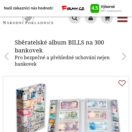
Naši zákazníci nás hodnotí:
0
Sběratelské album BILLS na 300
bankovek
Sběratelské album BILLS na 300
bankovek
Pro bezpečné a přehledné uchování nejen
bankovek