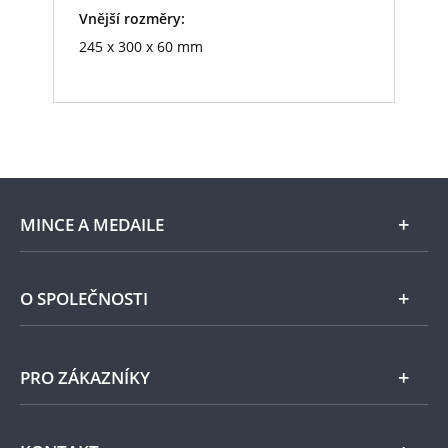
Vnější rozměry:
245 x 300 x 60 mm
MINCE A MEDAILE
E-shop
O SPOLEČNOSTI
Zlato
Národní Pokladnice
PRO ZÁKAZNÍKY
Stříbro
Naše projekty
Jiné kovy
Pomáháme
Všeobecné obchodní podmínky