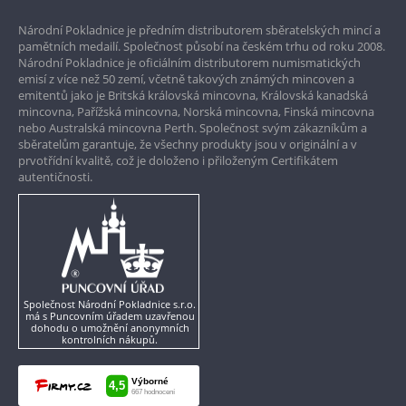
Prvotřídní servis
Národní Pokladnice je předním distributorem sběratelských mincí a
Garance nejvyšší kvality
pamětních medailí. Společnost působí na českém trhu od roku 2008.
Národní Pokladnice je oficiálním distributorem numismatických
Pouze originální produkty
emisí z více než 50 zemí, včetně takových známých mincoven a
emitentů jako je Britská královská mincovna, Královská kanadská
mincovna, Pařížská mincovna, Norská mincovna, Finská mincovna
nebo Australská mincovna Perth. Společnost svým zákazníkům a
sběratelům garantuje, že všechny produkty jsou v originální a v
prvotřídní kvalitě, což je doloženo i přiloženým Certifikátem
autentičnosti.
Společnost Národní Pokladnice s.r.o.
má s Puncovním úřadem uzavřenou
dohodu o umožnění anonymních
kontrolních nákupů.