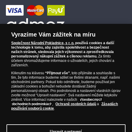
Vyrazíme Vám zážitek na míru
Společnost Národní Pokladnice, s r. o.
používá cookies a další
technologie k tomu, aby zajistila spolehlivost a bezpečnost
našich stránek, sledovala jejich výkonnost a zprostředkovala
personalizovaný nákupní zážitek a cílenou reklamu.
Za tímto
účelem shromažďujeme informace o uživatelích, jejich chování a
zařízeních.
Kliknutím na klávesu
“Přijmout vše”
, toto přijímáte a souhlasíte s
tím, že tyto informace budeme sdílet se třetími stranami, např. našimi
obchodními partnery. Pokud toto odmítnete, budeme používat jen
základní cookies a bohužel nebudete dostávat žádný
personalizovaný obsah. Pro podrobnosti a nastavení vlastních úprav
zvolte možnost “Upravit nastavení”. Svá nastavení můžete kdykoliv
změnit. Více informací naleznete v našich
Všeobecných
obchodních podmínkách
,
Ochraně osobních údajů
a
Zásadách
používání souborů cookie
.
© Copyright 2026 - Národní Pokladnice, s. r. o.; Karolinská 661/4, 186 00 Praha 8;
Tel.: 810 100 500
E-mail: info@narodnipokladnice.cz, www.narodnipokladnice.cz;
IČ: 28507622; DIČ: CZ28507622
Společnost zapsána v OR vedeném Městským
Upravit nastavení