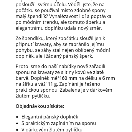
poslouží i svému účelu. Věděli jste, že na
počátku se používal místo zdobné spony
malý špendlík? Vynalézavost lidí a poptávka
po módním trendu, ale tomuto šperku a
elegantnímu doplňku udala nový směr.
Ze špendlíku, který zpočátku sloužil jen k
připnutí kravaty, aby se zabránilo jejímu
pohybu, se záhy stal nejen oblíbený módní
doplněk, ale i žádaný pánský šperk.
Proto jsme do naší nabídky nově zařadili
sponu na kravaty ze slitiny kovů ve
zlaté
barvě. Doplněk měří
60 mm
na délku a
6 mm
na šířku a váží
11 g
. Zapínání je řešeno
praktickou sponou. Zabalena je v dárkovém
žlutém pytlíčku.
Objednávkou získáte:
Elegantní pánský doplněk
S praktickým zapínáním na sponu
V dárkovém žlutém pytlíčku