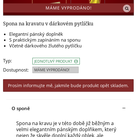
MÁME VYPRODÁNO!
Spona na kravatu v dárkovém pytlíčku
Elegantní pánský doplněk
S praktickým zapínáním na sponu
Včetně dárkového žlutého pytlíčku
Typ:
JEDNOTLIVÝ PRODUKT
Dostupnost:
MÁME VYPRODÁNO!
Prosím informujte mě, jakmile bude produkt opět skladem.
O sponě
Spona na kravu je v této době již běžným a
velmi elegantním pánským doplňkem, který
nejen že skvěle doplní každý oblek, ale