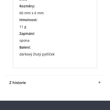
Rozměry:
60 mm x 6 mm
Hmotnost:
11 g
Zapínání:
spona
Balení:
dárkový žlutý pytlíček
Z historie
Kolem roku 1830 bohatí, raně viktoriánští angličtí
gentlemani vynalezli ozdobné špendlíky do
kravat, aby udrželi na místě své hedvábné
kravaty, jež často klouzaly po textilu jejich