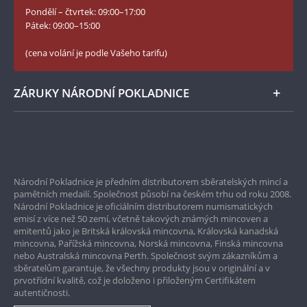
YouTube Národní Pokladnice
Pondělí – čtvrtek: 09:00–17:00
obklopené diamanty nebo monogramy poseté
Numismatické novinky
Twitter Národní Pokladnice
Pátek: 09:00–15:00
drahokamy.
České puncovní značky
LinkedIn Národní Pokladnice
(cena volání je podle Vašeho tarifu)
Zásady používání souborů cookie
Instagram Národní Pokladnice
ZÁRUKY NÁRODNÍ POKLADNICE
Bezpečné nákupy
Prvotřídní servis
Národní Pokladnice je předním distributorem sběratelských mincí a
Garance nejvyšší kvality
pamětních medailí. Společnost působí na českém trhu od roku 2008.
Národní Pokladnice je oficiálním distributorem numismatických
Pouze originální produkty
emisí z více než 50 zemí, včetně takových známých mincoven a
emitentů jako je Britská královská mincovna, Královská kanadská
mincovna, Pařížská mincovna, Norská mincovna, Finská mincovna
nebo Australská mincovna Perth. Společnost svým zákazníkům a
sběratelům garantuje, že všechny produkty jsou v originální a v
prvotřídní kvalitě, což je doloženo i přiloženým Certifikátem
autentičnosti.