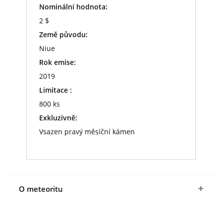
Nominální hodnota:
2 $
Země původu:
Niue
Rok emise:
2019
Limitace :
800 ks
Exkluzivně:
Vsazen pravý měsíční kámen
O meteoritu
V roce 2013 byl v africkém Maroku nalezen