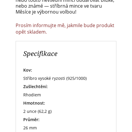
nebo touto nevšední mincí obdarovat blízké,
nebo známé — stříbrná mince ve tvaru
Měsíce je výbornou volbou!
Prosím informujte mě, jakmile bude produkt
opět skladem.
Specifikace
Kov:
Stříbro vysoké ryzosti (925/1000)
Zušlechtění:
Rhodiem
Hmotnost:
2 unce (62,2 g)
Průměr:
26 mm