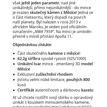
však
ještě jeden parametr
, nad jiné
unikátnější, přímo nejunikátnější - do mince
je vsazen
skutečný kámen z Měsíce
! Jedná se
o část meteoritu, který dopadl na povrch
naší planety. Byl nalezen v roce 2013 v
africkém Maroku. Je veden pod oficiálním
označením
„NWA 7959“
. Na minci je umístěn
přesně v místě přistání Apolla 11.
Objednávkou získáte:
Část skutečného
kamene z měsíce
!
62,2g stříbra
vysoké ryzosti (925/1000)
Unikátní tvar
mince - zmenšený 3D
model
Měsíce
Exkluzivní
zušlechtění rhodiem
Jistotu velmi nízké limitace,
pouhých 800
kusů
Certifikát
autentičnosti a dárkovou
kazetu
Ať už chcete rozšířit svojí sbírku o opravdový
unikát s kouskem mimozemského kamene,