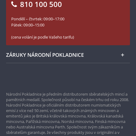
810 100 500
Facebook Národní Pokladnice
Slovník základních pojmů
YouTube Národní Pokladnice
Pondělí – čtvrtek: 09:00–17:00
Numismatické novinky
Twitter Národní Pokladnice
Pátek: 09:00–15:00
České puncovní značky
LinkedIn Národní Pokladnice
(cena volání je podle Vašeho tarifu)
Zásady používání souborů cookie
Instagram Národní Pokladnice
ZÁRUKY NÁRODNÍ POKLADNICE
Bezpečné nákupy
Prvotřídní servis
Národní Pokladnice je předním distributorem sběratelských mincí a
Garance nejvyšší kvality
pamětních medailí. Společnost působí na českém trhu od roku 2008.
Národní Pokladnice je oficiálním distributorem numismatických
Pouze originální produkty
emisí z více než 50 zemí, včetně takových známých mincoven a
emitentů jako je Britská královská mincovna, Královská kanadská
mincovna, Pařížská mincovna, Norská mincovna, Finská mincovna
nebo Australská mincovna Perth. Společnost svým zákazníkům a
sběratelům garantuje, že všechny produkty jsou v originální a v