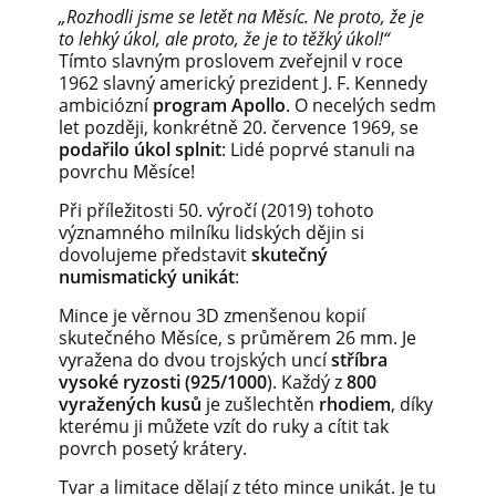
„Rozhodli jsme se letět na Měsíc. Ne proto, že je
to lehký úkol, ale proto, že je to těžký úkol!“
Tímto slavným proslovem zveřejnil v roce
1962 slavný americký prezident J. F. Kennedy
ambiciózní
program Apollo
. O necelých sedm
let později, konkrétně 20. července 1969, se
podařilo úkol splnit
: Lidé poprvé stanuli na
povrchu Měsíce!
Při příležitosti 50. výročí (2019) tohoto
významného milníku lidských dějin si
dovolujeme představit
skutečný
numismatický unikát
:
Mince je věrnou 3D zmenšenou kopií
skutečného Měsíce, s průměrem 26 mm. Je
vyražena do dvou trojských uncí
stříbra
vysoké ryzosti (925/1000
). Každý z
800
vyražených kusů
je zušlechtěn
rhodiem
, díky
kterému ji můžete vzít do ruky a cítit tak
povrch posetý krátery.
Tvar a limitace dělají z této mince unikát. Je tu