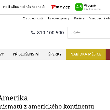
Naši zákazníci nás hodnotí:
Naši zákazníci nás hodnotí:
větové mince – album Ameri
O společnosti
Tiskové zprávy
Kariéra
Všeobecné ob
810 100 500
VY
PŘÍSLUŠENSTVÍ
ŠPERKY
NABÍDKA MĚSÍCE
 Amerika
mismatů z amerického kontinentu