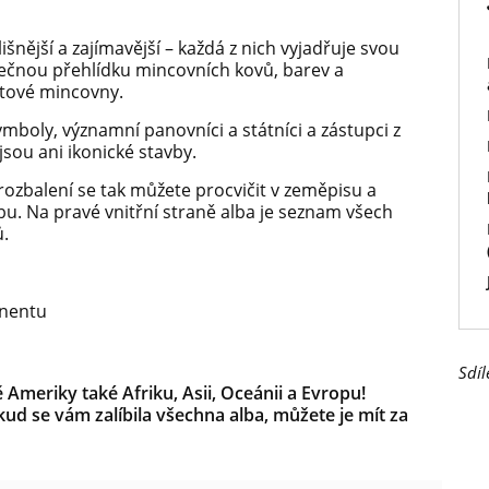
ější a zajímavější – každá z nich vyjadřuje svou
inečnou přehlídku mincovních kovů, barev a
větové mincovny.
ymboly, významní panovníci a státníci a zástupci z
jsou ani ikonické stavby.
rozbalení se tak můžete procvičit v zeměpisu a
bu. Na pravé vnitřní straně alba je seznam všech
ů.
inentu
Sdíl
Ameriky také Afriku, Asii, Oceánii a Evropu!
kud se vám zalíbila všechna alba, můžete je mít za