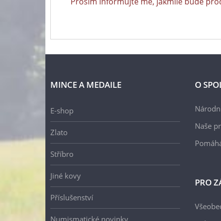
Prosím informujte mě, jakmile bude pro
MINCE A MEDAILE
O SPO
Národní
E-shop
Naše pr
Zlato
Pomáh
Stříbro
Jiné kovy
PRO Z
Příslušenství
Všeobe
Numismatické novinky