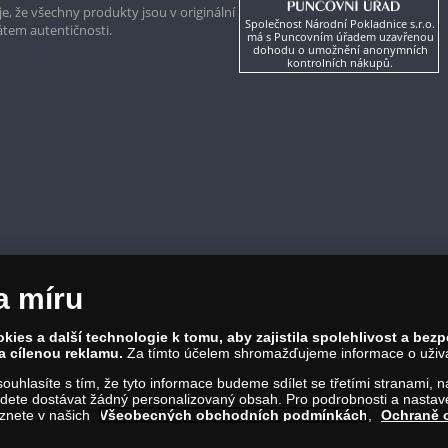
, že všechny produkty jsou v originální
Společnost Národní Pokladnice s.r.o.
kátem autentičnosti.
má s Puncovním úřadem uzavřenou
dohodu o umožnění anonymních
kontrolních nákupů.
a míru
ies a další technologie k tomu, aby zajistila spolehlivost a bez
a cílenou reklamu.
Za tímto účelem shromažďujeme informace o uživate
a souhlasíte s tím, že tyto informace budeme sdílet se třetími stranami,
ete dostávat žádný personalizovaný obsah. Pro podrobnosti a nastaven
eznete v našich
Všeobecných obchodních podmínkách
,
Ochraně 
86 00 Praha 8; Tel.: 810 100 500
Č: 28507622; DIČ: CZ28507622