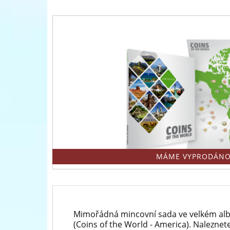
přední
evropský
prodejce
mincí
a
medailí
MÁME VYPRODÁNO
Mimořádná mincovní sada ve velkém al
(Coins of the World - America). Naleznet