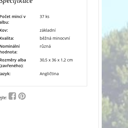
Specifikace
Počet mincí v
37 ks
albu:
Kov:
základní
Kvalita:
běžná minocvní
Nominální
různá
hodnota:
Rozměry alba
30,5 x 36 x 1,2 cm
(zavřeného):
Jazyk:
Angličtina
ejte: