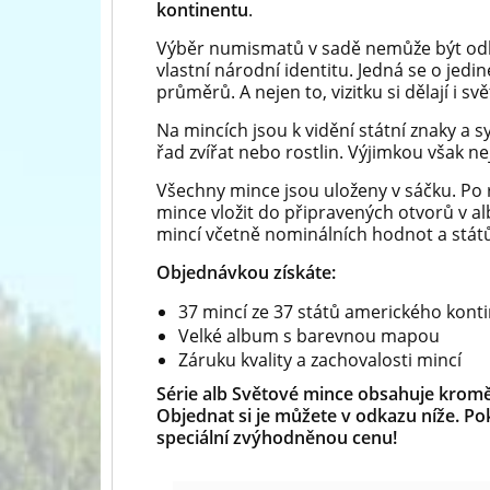
kontinentu
.
Výběr numismatů v sadě nemůže být odlišn
vlastní národní identitu. Jedná se o jed
průměrů. A nejen to, vizitku si dělají i s
Na mincích jsou k vidění státní znaky a s
řad zvířat nebo rostlin. Výjimkou však ne
Všechny mince jsou uloženy v sáčku. Po 
mince vložit do připravených otvorů v al
mincí včetně nominálních hodnot a stát
Objednávkou získáte:
37 mincí ze 37 států amerického kont
Velké album s barevnou mapou
Záruku kvality a zachovalosti mincí
Série alb Světové mince obsahuje kromě 
Objednat si je můžete v odkazu níže. Po
speciální zvýhodněnou cenu!