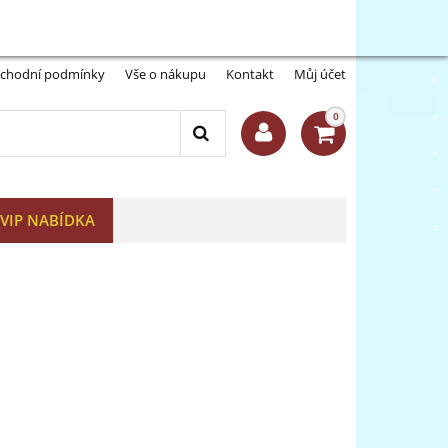
Můj účet:
Přihlásit se
-A
A+
ka
chodní podmínky
Vše o nákupu
Kontakt
Můj účet
0
VIP NABÍDKA