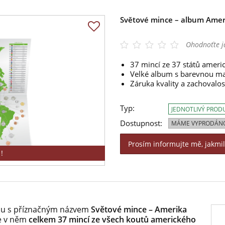
Světové mince – album Amer
Ohodnoťte j
37 mincí ze 37 států ameri
Velké album s barevnou m
Záruka kvality a zachovalos
Typ:
JEDNOTLIVÝ PROD
Dostupnost:
MÁME VYPRODÁN
Prosím informujte mě, jakmi
!
bu s příznačným názvem
Světové mince – Amerika
e v něm
celkem 37 mincí ze všech koutů amerického