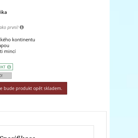
ika
ako první!
ckého kontinentu
apou
ti mincí
UKT
O!
le bude produkt opět skladem.