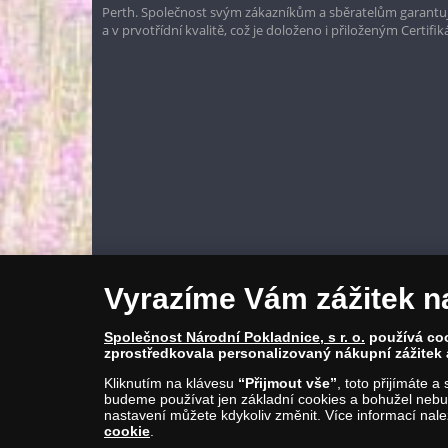
Perth. Společnost svým zákazníkům a sběratelům garantuje
a v prvotřídní kvalitě, což je doloženo i přiloženým Certifi
Vyrazíme Vám zážitek n
Společnost Národní Pokladnice, s r. o.
používá cook
zprostředkovala personalizovaný nákupní zážitek 
Kliknutím na klávesu
“Přijmout vše”
, toto přijímáte 
budeme používat jen základní cookies a bohužel nebud
nastavení můžete kdykoliv změnit. Více informací nal
cookie
.
© Copyright 2026 - Národní Pokladnice, s. r. o.; Karolinská 661/4, 1
E-mail: info@narodnipokladnice.cz, www.narodnipokladnice.cz; I