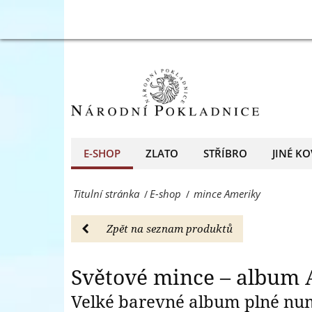
E-
Světové
S
shop
mince
-
–
Národní
album
Pokladnice
Amerika
-
-
E-SHOP
ZLATO
STŘÍBRO
JINÉ KO
přední
E-
evropský
Titulní stránka
E-shop
mince Ameriky
/
/
shop
prodejce
-
Zpět na seznam produktů
mincí
Národní
a
Pokladnice
Světové mince – album
medailí
-
Velké barevné album plné nu