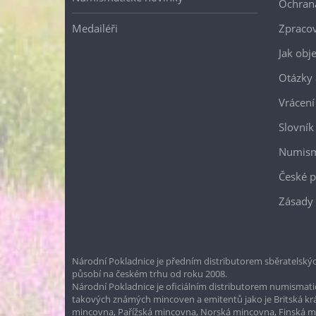
Ochran
Medailéři
Zpracov
Jak obj
Otázky 
Vrácení
Slovník
Numism
České p
Zásady 
Národní Pokladnice je předním distributorem sběratelskýc
působí na českém trhu od roku 2008.
Národní Pokladnice je oficiálním distributorem numismatic
takových známých mincoven a emitentů jako je Britská k
mincovna, Pařížská mincovna, Norská mincovna, Finská 