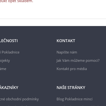
dukt opět skladem.
LEČNOSTI
KONTAKT
 Pokladnice
Napište nám
ojekty
Jak Vám můžeme pomoci?
áme
Kontakt pro média
ÁKAZNÍKY
NAŠE STRÁNKY
cné obchodní podmínky
Blog Pokladnice mincí