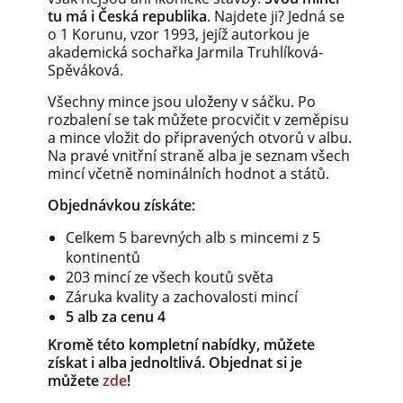
tu má i Česká republika
. Najdete ji? Jedná se
o 1 Korunu, vzor 1993, jejíž autorkou je
akademická sochařka Jarmila Truhlíková-
Spěváková.
Všechny mince jsou uloženy v sáčku. Po
rozbalení se tak můžete procvičit v zeměpisu
a mince vložit do připravených otvorů v albu.
Na pravé vnitřní straně alba je seznam všech
mincí včetně nominálních hodnot a států.
Objednávkou získáte:
Celkem 5 barevných alb s mincemi z 5
kontinentů
203 mincí ze všech koutů světa
Záruka kvality a zachovalosti mincí
5 alb za cenu 4
Kromě této kompletní nabídky, můžete
získat i alba jednoltlivá. Objednat si je
můžete
zde
!