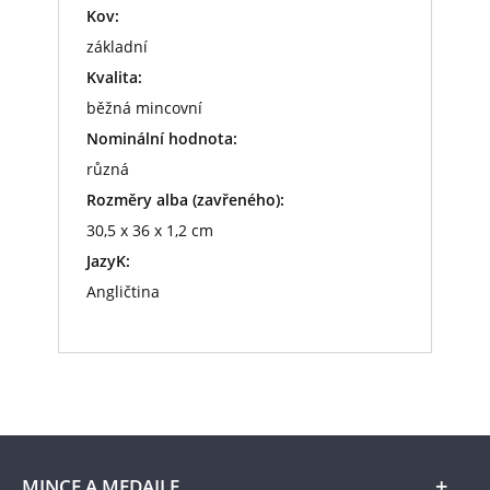
Kov:
základní
Kvalita:
běžná mincovní
Nominální hodnota:
různá
Rozměry alba (zavřeného):
30,5 x 36 x 1,2 cm
JazyK:
Angličtina
MINCE A MEDAILE