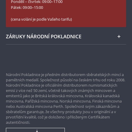
Pondělí – čtvrtek: 09:00–17:00
Numismatické novinky
Twitter Národní Pokladnice
Pátek: 09:00–15:00
České puncovní značky
LinkedIn Národní Pokladnice
(cena volání je podle Vašeho tarifu)
Zásady používání souborů cookie
Instagram Národní Pokladnice
ZÁRUKY NÁRODNÍ POKLADNICE
Bezpečné nákupy
Prvotřídní servis
Národní Pokladnice je předním distributorem sběratelských mincí a
Garance nejvyšší kvality
pamětních medailí. Společnost působí na českém trhu od roku 2008.
Národní Pokladnice je oficiálním distributorem numismatických
Pouze originální produkty
emisí z více než 50 zemí, včetně takových známých mincoven a
emitentů jako je Britská královská mincovna, Královská kanadská
mincovna, Pařížská mincovna, Norská mincovna, Finská mincovna
nebo Australská mincovna Perth. Společnost svým zákazníkům a
sběratelům garantuje, že všechny produkty jsou v originální a v
prvotřídní kvalitě, což je doloženo i přiloženým Certifikátem
autentičnosti.