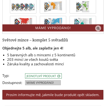
MÁME VYPRODÁNO!
Světové mince – komplet 5 světadílů
Objednejte 5 alb, ale zaplaťte jen 4!
5 barevných alb s mincemi z 5 kontinentů
203 mincí ze všech koutů světa
Záruka kvality a zachovalosti mincí
Typ:
JEDNOTLIVÝ PRODUKT
Dostupnost:
MÁME VYPRODÁNO!
Prosím informujte mě, jakmile bude produkt opět skladem.