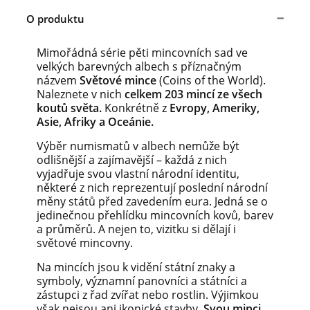
O produktu
Mimořádná série pěti mincovních sad ve
velkých barevných albech s příznačným
názvem
Světové mince
(Coins of the World).
Naleznete v nich
celkem 203 mincí ze všech
koutů světa.
Konkrétně z
Evropy, Ameriky,
Asie, Afriky a Oceánie.
Výběr numismatů v albech nemůže být
odlišnější a zajímavější – každá z nich
vyjadřuje svou vlastní národní identitu,
některé z nich reprezentují poslední národní
měny států před zavedením eura. Jedná se o
jedinečnou přehlídku mincovních kovů, barev
a průměrů. A nejen to, vizitku si dělají i
světové mincovny.
Na mincích jsou k vidění státní znaky a
symboly, významní panovníci a státníci a
zástupci z řad zvířat nebo rostlin. Výjimkou
však nejsou ani ikonické stavby.
Svou minci