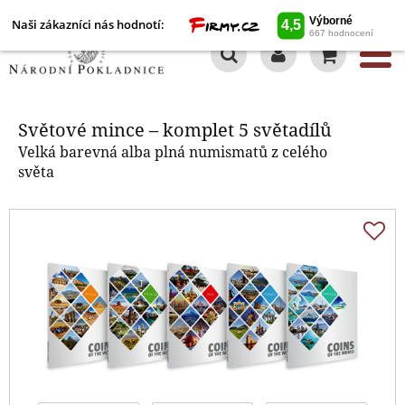
Naši zákazníci nás hodnotí:
0
Světové mince – komplet 5
světadílů
Světové mince – komplet 5 světadílů
Velká barevná alba plná numismatů z celého
světa