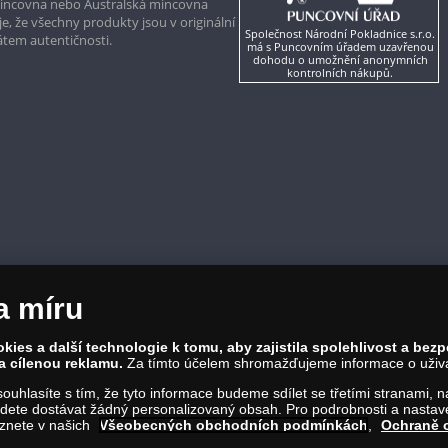
mincovna nebo Australská mincovna
, že všechny produkty jsou v originální
Společnost Národní Pokladnice s.r.o.
kátem autentičnosti.
má s Puncovním úřadem uzavřenou
dohodu o umožnění anonymních
kontrolních nákupů.
a míru
ies a další technologie k tomu, aby zajistila spolehlivost a bez
a cílenou reklamu.
Za tímto účelem shromažďujeme informace o uživate
a souhlasíte s tím, že tyto informace budeme sdílet se třetími stranami,
ete dostávat žádný personalizovaný obsah. Pro podrobnosti a nastaven
eznete v našich
Všeobecných obchodních podmínkách
,
Ochraně 
86 00 Praha 8; Tel.: 810 100 500