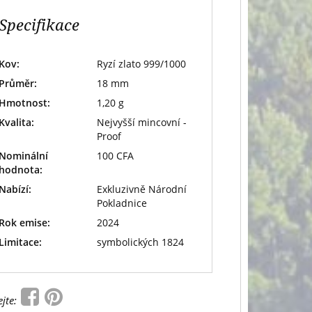
Specifikace
Kov:
Ryzí zlato 999/1000
Průměr:
18 mm
Hmotnost:
1,20 g
Kvalita:
Nejvyšší mincovní -
Proof
Nominální
100 CFA
hodnota:
Nabízí:
Exkluzivně Národní
Pokladnice
Rok emise:
2024
Limitace:
symbolických 1824
ejte: