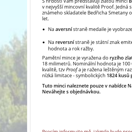
S hrdostí Vám představuji zlatou minci
B
v nejvyšší mincovní kvalitě Proof. Jedná 
známeho skladatele Bedřicha Smetany od
let.
Na
aversní
straně medaile je vyobraz
Na
reversní
straně je státní znak emi
hodnota a rok ražby.
Pamětní mince je vyražena do
ryzího zl
18 milimetrů. Nominální hodnota je 100 
kvalitě, tzv
Proof
a je ražena leštěným ra
nízká limitace - symbolických
1824 kusů p
Tuto minci naleznete pouze v nabídce Ná
Neváhejte s objednávkou.
Prosím informujte mě, jakmile bude pro