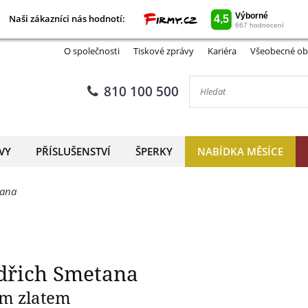
Naši zákazníci nás hodnotí:
Naši zákazníci nás hodnotí:
tá pamětní mince Bedřich Sme
O společnosti
Tiskové zprávy
Kariéra
Všeobecné ob
810 100 500
VY
PŘÍSLUŠENSTVÍ
ŠPERKY
NABÍDKA MĚSÍCE
tana
dřich Smetana
ím zlatem