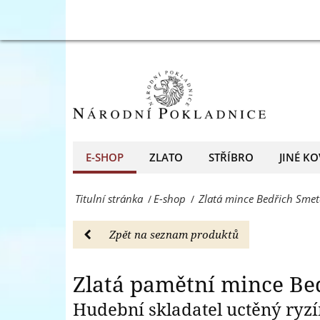
E-
Zlatá
Zla
shop
pamětní
-
mince
Národní
Bedřich
Pokladnice
Smetana
-
-
E-SHOP
ZLATO
STŘÍBRO
JINÉ KO
přední
E-
evropský
Titulní stránka
E-shop
Zlatá mince Bedřich Sme
/
/
shop
prodejce
-
Zpět na seznam produktů
mincí
Národní
a
Pokladnice
Zlatá pamětní mince Be
medailí
-
Hudební skladatel uctěný ryz