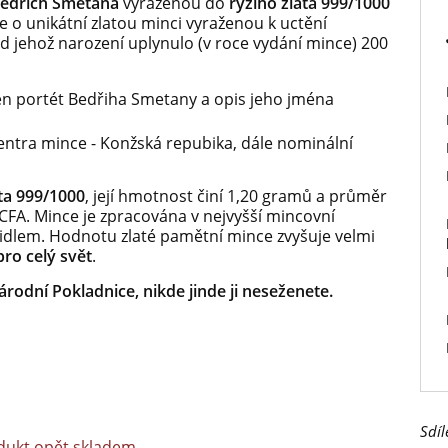
edřich Smetana
vyraženou do
ryzího zlata 999/1000
se o unikátní zlatou minci vyraženou k uctění
 jehož narození uplynulo (v roce vydání mince) 200
en portét Bedřiha Smetany a opis jeho jména
tentra mince - Konžská repubika, dále nominální
ata 999/1000
, její hmotnost činí 1,20 gramů a průměr
CFA. Mince je zpracována v nejvyšší mincovní
zidlem. Hodnotu zlaté pamětní mince zvyšuje velmi
ro celý svět
.
rodní Pokladnice, nikde jinde ji neseženete.
Sdíl
dukt opět skladem.