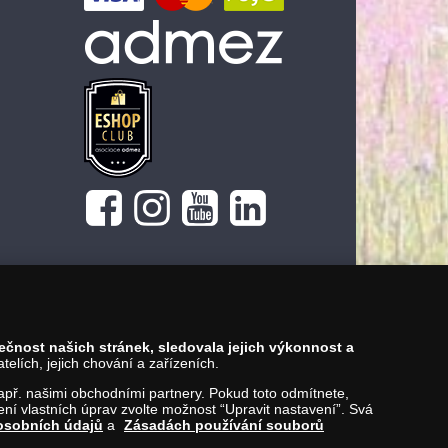
pečnost našich stránek, sledovala jejich výkonnost a
lích, jejich chování a zařízeních.
 např. našimi obchodními partnery. Pokud toto odmítnete,
í vlastních úprav zvolte možnost “Upravit nastavení”. Svá
osobních údajů
a
Zásadách používání souborů