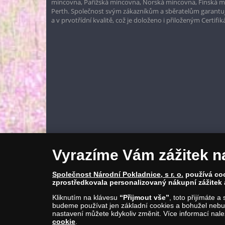
mincovna, Pařížská mincovna, Norská mincovna, Finská 
Perth. Společnost svým zákazníkům a sběratelům garantuje
a v prvotřídní kvalitě, což je doloženo i přiloženým Certifi
Vyrazíme Vám zážitek n
Společnost Národní Pokladnice, s r. o.
používá cook
zprostředkovala personalizovaný nákupní zážitek 
Kliknutím na klávesu
“Přijmout vše”
, toto přijímáte 
budeme používat jen základní cookies a bohužel nebud
nastavení můžete kdykoliv změnit. Více informací nal
cookie
.
© Copyright 2026 - Národní Pokladnice, s. r. o.; Karolinská 661/4, 1