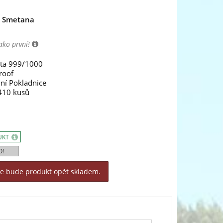
h Smetana
ako první!
ata 999/1000
roof
ní Pokladnice
1410 kusů
UKT
O!
le bude produkt opět skladem.