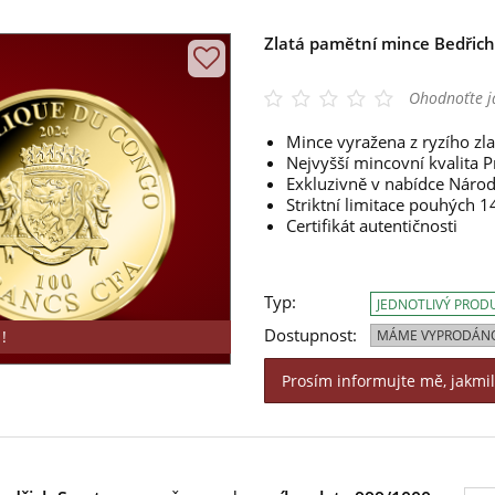
Zlatá pamětní mince Bedřic
Ohodnoťte j
Mince vyražena z ryzího zl
Nejvyšší mincovní kvalita P
Exkluzivně v nabídce Národ
Striktní limitace pouhých 
Certifikát autentičnosti
Typ:
JEDNOTLIVÝ PROD
Dostupnost:
!
MÁME VYPRODÁN
Prosím informujte mě, jakmi