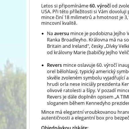
Letos si připomínáme
60. výročí
od zvol
USA. Při této příležitosti si Vám dovoluji
mince činí 18 milimetrů a hmotnost je 3
mincovní kvalitě.
Na
aversu
mince je podobizna Jejího V
Ranka Broadleyho. Královna má na so
Britain and Ireland", česky „Dívky Velk
od královny Marie (babičky Jejího Veli
Revers
mince oslavuje 60. výročí inau
orel bělohlavý, typický americký symb
skvěle zvoleném symbolu vyjadřující a
hrudi orla nese iniciály prezidenta Ke
olivové ratolesti a šípy. V pozadí minc
Revers je dále doplněn opisem „A TIM
sloganem během Kennedyho prezide
Mince má elegantní vroubkovanou hranu. 
autentičnosti a elegantní box pro bezpeč
Objednávkou získáte: