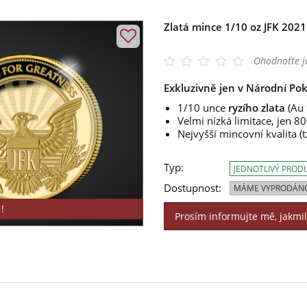
Zlatá mince 1/10 oz JFK 2021
Ohodnoťte j
Exkluzivně jen v Národní Pok
1/10 unce
ryzího zlata
(Au 
Velmi nízká limitace, jen 8
Nejvyšší mincovní kvalita (t
Typ:
JEDNOTLIVÝ PROD
Dostupnost:
MÁME VYPRODÁN
!
Prosím informujte mě, jakmi