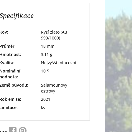
Specifikace
Kov:
Ryzí zlato (Au
999/1000)
Průměr:
18 mm
Hmotnost:
3,11 g
Kvalita:
Nejvyšší mincovní
Nominální
10 $
hodnota:
Země původu:
Šalamounovy
ostrovy
Rok emise:
2021
Limitace:
ks