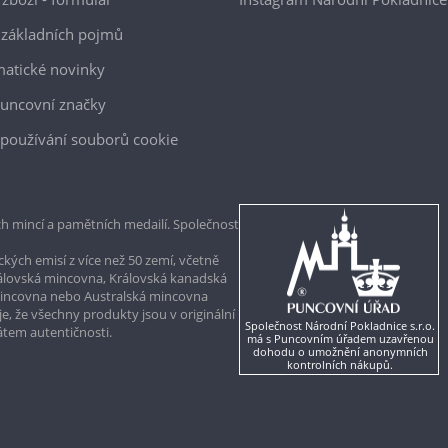
 základních pojmů
atické novinky
uncovní značky
používání souborů cookie
h mincí a pamětních medailí. Společnost
kých emisí z více než 50 zemí, včetně
rálovská mincovna, Královská kanadská
mincovna nebo Australská mincovna
, že všechny produkty jsou v originální
Společnost Národní Pokladnice s.r.o.
kátem autentičnosti.
má s Puncovním úřadem uzavřenou
dohodu o umožnění anonymních
kontrolních nákupů.