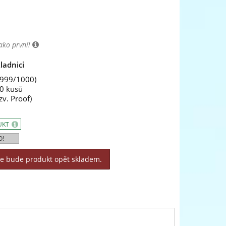
ako první!
ladnici
999/1000)
00 kusů
zv. Proof)
UKT
O!
le bude produkt opět skladem.