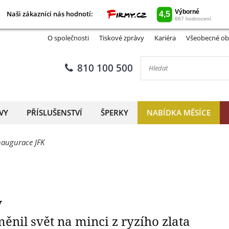
Naši zákazníci nás hodnotí:
Naši zákazníci nás hodnotí:
John Fitzgerald Kennedy
O společnosti
Tiskové zprávy
Kariéra
Všeobecné ob
810 100 500
VY
PŘÍSLUŠENSTVÍ
ŠPERKY
NABÍDKA MĚSÍCE
inaugurace JFK
y
nil svět na minci z ryzího zlata