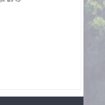
ejte: