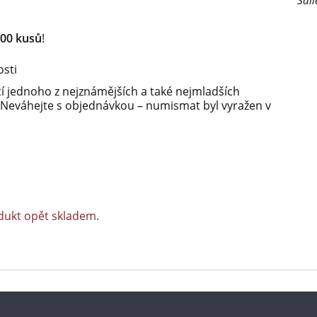
Sdíl
00 kusů
!
osti
cí jednoho z nejznámějších a také nejmladších
 Neváhejte s objednávkou – numismat byl vyražen v
dukt opět skladem.