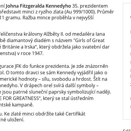
ení
Johna Fitzgeralda Kennedyho
35. prezidentem
 představit minci z ryzího zlata (Au 999/1000). Průměr
,11 gramu. Ražba mince proběhla v nejvyšší
eličenstva královny Alžběty II. od medailéra Iana
bě diamantový diadém s názvem "Girls of Great
é Británie a Irska“, který obdržela jako svatební dar
čenstva) v roce 1947.
gurace JFK do funkce prezidenta. Je zde znázorněn
ol. O tomto dravci se sám Kennedy vyjádřil jako o
merické hodnoty – sílu, svobodu a hrdost. Štít na
nnedyho. V drápech orel svírá další symboly –
e jsou patrné sluneční paprsky symbolizující naději.
E FOR GREATNESS“, který se stal ústředním
ntské kampaně.
Ke zlaté minci obdržíte také Certifikát
né uložení.