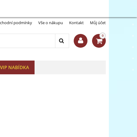
Můj účet:
Přihlásit se
-A
A+
chodní podmínky
Vše o nákupu
Kontakt
Můj účet
0
VIP NABÍDKA