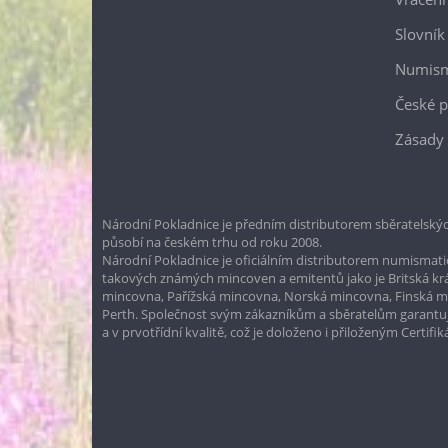
Slovník
Numism
České p
Zásady 
Národní Pokladnice je předním distributorem sběratelskýc
působí na českém trhu od roku 2008.
Národní Pokladnice je oficiálním distributorem numismatic
takových známých mincoven a emitentů jako je Britská k
mincovna, Pařížská mincovna, Norská mincovna, Finská 
Perth. Společnost svým zákazníkům a sběratelům garantuje
a v prvotřídní kvalitě, což je doloženo i přiloženým Certifi