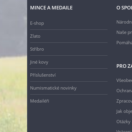
MINCE A MEDAILE
O SPO
Národní
E-shop
Naše pr
Zlato
Pomáh
Stříbro
Jiné kovy
PRO Z
Příslušenství
Všeobe
Numismatické novinky
Ochran
Medailéři
Zpracov
Jak obj
Otázky 
Vrácení