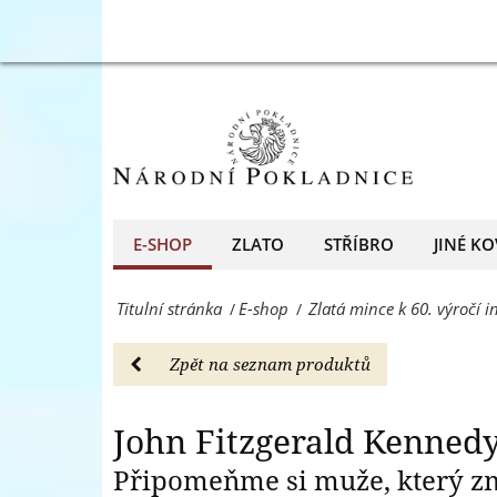
výročí
Mince
inaugurace
z
JFK
ryzího
-
zlata
E-
k
shop
60.
E-SHOP
ZLATO
STŘÍBRO
JINÉ KO
-
výročí
Národní
Titulní stránka
E-shop
Zlatá mince k 60. výročí 
/
/
inaugurace
Pokladnice
JFK
Zpět na seznam produktů
-
-
přední
E-
John Fitzgerald Kenned
evropský
shop
Připomeňme si muže, který změ
prodejce