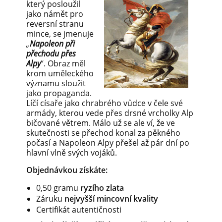
který posloužil
jako námět pro
reversní stranu
mince, se jmenuje
„
Napoleon při
přechodu přes
Alpy
“. Obraz měl
krom uměleckého
významu sloužit
jako propaganda.
Líčí císaře jako chrabrého vůdce v čele své
armády, kterou vede přes drsné vrcholky Alp
bičované větrem. Málo už se ale ví, že ve
skutečnosti se přechod konal za pěkného
počasí a Napoleon Alpy přešel až pár dní po
hlavní vlně svých vojáků.
Objednávkou získáte:
0,50 gramu
ryzího zlata
Záruku
nejvyšší mincovní kvality
Certifikát autentičnosti