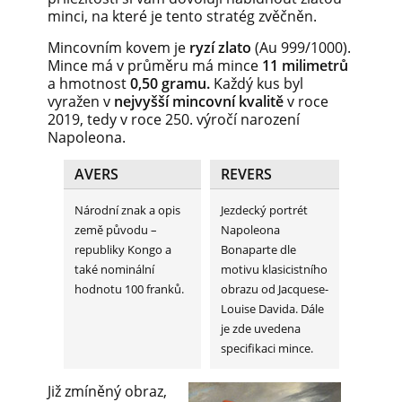
minci, na které je tento stratég zvěčněn.
Mincovním kovem je
ryzí zlato
(Au 999/1000).
Mince má v průměru má mince
11 milimetrů
a hmotnost
0,50 gramu.
Každý kus byl
vyražen v
nejvyšší mincovní kvalitě
v roce
2019, tedy v roce 250. výročí narození
Napoleona.
AVERS
REVERS
Národní znak a opis
Jezdecký portrét
země původu –
Napoleona
republiky Kongo a
Bonaparte dle
také nominální
motivu klasicistního
hodnotu 100 franků.
obrazu od Jacquese-
Louise Davida. Dále
je zde uvedena
specifikaci mince.
Již zmíněný obraz,