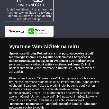
Společnost Národní Pokladnice s.r.o.
má s Puncovním úřadem uzavřenou
dohodu o umožnění anonymních
kontrolních nákupů.
Vyrazíme Vám zážitek na míru
Společnost Národní Pokladnice, s r. o.
používá cookies a další
technologie k tomu, aby zajistila spolehlivost a bezpečnost
našich stránek, sledovala jejich výkonnost a zprostředkovala
personalizovaný nákupní zážitek a cílenou reklamu.
Za tímto
účelem shromažďujeme informace o uživatelích, jejich chování a
zařízeních.
Kliknutím na klávesu
“Přijmout vše”
, toto přijímáte a souhlasíte s
tím, že tyto informace budeme sdílet se třetími stranami, např. našimi
obchodními partnery. Pokud toto odmítnete, budeme používat jen
základní cookies a bohužel nebudete dostávat žádný
personalizovaný obsah. Pro podrobnosti a nastavení vlastních úprav
zvolte možnost “Upravit nastavení”. Svá nastavení můžete kdykoliv
změnit. Více informací naleznete v našich
Všeobecných
obchodních podmínkách
,
Ochraně osobních údajů
a
Zásadách
používání souborů cookie
.