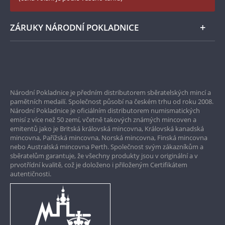
Zásady používání souborů cookie
Instagram Národní Pokladnice
ZÁRUKY NÁRODNÍ POKLADNICE
Bezpečné nákupy
Prvotřídní servis
Národní Pokladnice je předním distributorem sběratelských mincí a
Garance nejvyšší kvality
pamětních medailí. Společnost působí na českém trhu od roku 2008.
Národní Pokladnice je oficiálním distributorem numismatických
Pouze originální produkty
emisí z více než 50 zemí, včetně takových známých mincoven a
emitentů jako je Britská královská mincovna, Královská kanadská
mincovna, Pařížská mincovna, Norská mincovna, Finská mincovna
nebo Australská mincovna Perth. Společnost svým zákazníkům a
sběratelům garantuje, že všechny produkty jsou v originální a v
prvotřídní kvalitě, což je doloženo i přiloženým Certifikátem
autentičnosti.