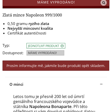
MÁME VYPRODÁNO!
Zlatá mince Napoleon 999/1000
0,50 gramu
ryzího zlata
Nejvyšší mincovní kvalita
Certifikát autentičnosti
Typ:
JEDNOTLIVÝ PRODUKT
Dostupnost:
MÁME VYPRODÁNO!
Prosím informujte mě, jakmile bude produkt opět skladem.
O minci
Letos tomu je přesně 200 let od úmrtí
geniálního francouzského vojevůdce a
státníka
Napoleona Bonaparte
. Při této
příležitosti si vám dovoluji nabídnout zlatou