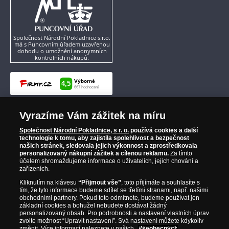
Společnost Národní Pokladnice s.r.o.
má s Puncovním úřadem uzavřenou
dohodu o umožnění anonymních
kontrolních nákupů.
Vyrazíme Vám zážitek na míru
Společnost Národní Pokladnice, s r. o.
používá cookies a další
technologie k tomu, aby zajistila spolehlivost a bezpečnost
našich stránek, sledovala jejich výkonnost a zprostředkovala
personalizovaný nákupní zážitek a cílenou reklamu.
Za tímto
účelem shromažďujeme informace o uživatelích, jejich chování a
zařízeních.
Kliknutím na klávesu
“Přijmout vše”
, toto přijímáte a souhlasíte s
tím, že tyto informace budeme sdílet se třetími stranami, např. našimi
obchodními partnery. Pokud toto odmítnete, budeme používat jen
základní cookies a bohužel nebudete dostávat žádný
personalizovaný obsah. Pro podrobnosti a nastavení vlastních úprav
zvolte možnost “Upravit nastavení”. Svá nastavení můžete kdykoliv
změnit. Více informací naleznete v našich
Všeobecných