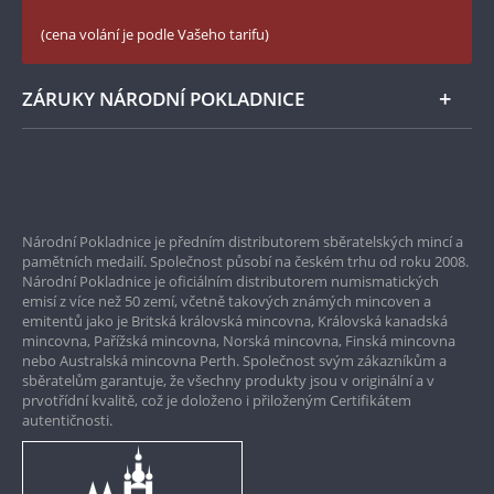
České puncovní značky
LinkedIn Národní Pokladnice
(cena volání je podle Vašeho tarifu)
Zásady používání souborů cookie
Instagram Národní Pokladnice
ZÁRUKY NÁRODNÍ POKLADNICE
Bezpečné nákupy
Prvotřídní servis
Národní Pokladnice je předním distributorem sběratelských mincí a
Garance nejvyšší kvality
pamětních medailí. Společnost působí na českém trhu od roku 2008.
Národní Pokladnice je oficiálním distributorem numismatických
Pouze originální produkty
emisí z více než 50 zemí, včetně takových známých mincoven a
emitentů jako je Britská královská mincovna, Královská kanadská
mincovna, Pařížská mincovna, Norská mincovna, Finská mincovna
nebo Australská mincovna Perth. Společnost svým zákazníkům a
sběratelům garantuje, že všechny produkty jsou v originální a v
prvotřídní kvalitě, což je doloženo i přiloženým Certifikátem
autentičnosti.