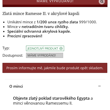
MÁME VYPRODÁNO!
Zlatá mince Ramesse II. v akrylové kapsli
Unikátní mince z
1/200 unce ryzího zlata
999/1000.
Mince v
netradičním tvaru cihličky.
Speciální ochranná akrylová kapsle.
Precizní zpracování!
Typ:
JEDNOTLIVÝ PRODUKT
Dostupnost:
MÁME VYPRODÁNO!
Prosím informujte mě, jakmile bude produkt opět skladem.
O minci
Objevte zlatý poklad starověkého Egypta
a
minci věnovanou Ramessemu II.