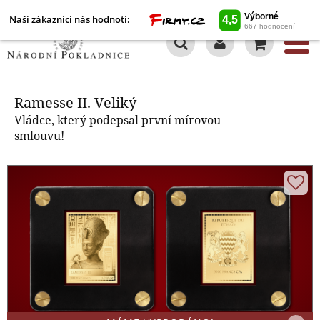
Naši zákazníci nás hodnotí:
0
Ramesse II. Veliký
Ramesse II. Veliký
Vládce, který podepsal první mírovou
smlouvu!