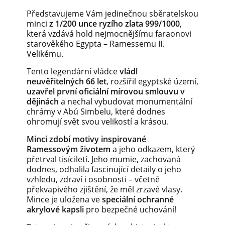
Představujeme Vám jedinečnou sběratelskou
minci
z 1/200 unce ryzího zlata 999/1000
,
která vzdává hold nejmocnějšímu faraonovi
starověkého Egypta – Ramessemu II.
Velikému.
Tento legendární vládce
vládl
neuvěřitelných 66 let
, rozšířil egyptské území,
uzavřel první oficiální mírovou smlouvu v
dějinách
a nechal vybudovat monumentální
chrámy v Abú Simbelu, které dodnes
ohromují svět svou velikostí a krásou.
Minci zdobí motivy inspirované
Ramessovým životem
a jeho odkazem, který
přetrval tisíciletí. Jeho mumie, zachovaná
dodnes, odhalila fascinující detaily o jeho
vzhledu, zdraví i osobnosti – včetně
překvapivého zjištění, že měl zrzavé vlasy.
Mince je uložena ve
speciální ochranné
akrylové kapsli
pro bezpečné uchování!