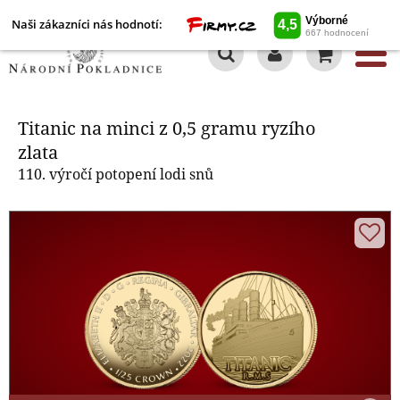
Naši zákazníci nás hodnotí:
0
Titanic na minci z 0,5 gramu
ryzího zlata
Titanic na minci z 0,5 gramu ryzího
zlata
110. výročí potopení lodi snů