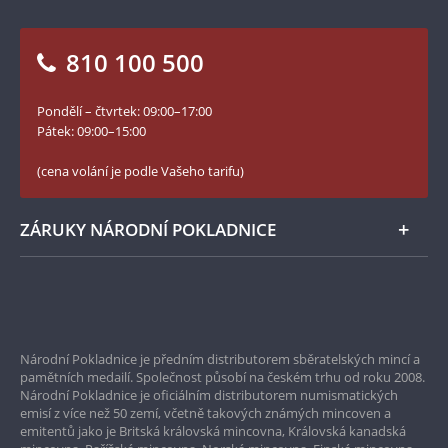
Otázky a odpovědi
Kontakt pro média
vyzvednut z hlubin oceánského dna. Hrozí totiž,
Blog Pokladnice mincí
že při zvedání by se mohl rozpadnout na kusy,
Vrácení zboží - formulář
810 100 500
především díky mnoha baktériím, které na vrak
Facebook Národní Pokladnice
působí.
Slovník základních pojmů
YouTube Národní Pokladnice
Pondělí – čtvrtek: 09:00–17:00
Numismatické novinky
Twitter Národní Pokladnice
Pátek: 09:00–15:00
České puncovní značky
LinkedIn Národní Pokladnice
(cena volání je podle Vašeho tarifu)
Zásady používání souborů cookie
Instagram Národní Pokladnice
ZÁRUKY NÁRODNÍ POKLADNICE
Bezpečné nákupy
Prvotřídní servis
Národní Pokladnice je předním distributorem sběratelských mincí a
Garance nejvyšší kvality
pamětních medailí. Společnost působí na českém trhu od roku 2008.
Národní Pokladnice je oficiálním distributorem numismatických
Pouze originální produkty
emisí z více než 50 zemí, včetně takových známých mincoven a
emitentů jako je Britská královská mincovna, Královská kanadská