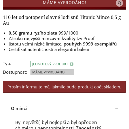
MÁME VYPRODÁNO!
110 let od potopení slavné lodi snů Titanic Mince 0,5 g
Au
0,50 gramu ryzího zlata
999/1000
Záruku
nejvyšší mincovní kvality
tzv Proof
Jistotu velmi nízké limitace,
pouhých 9999 exemplářů
Certifikát autentičnosti a elegantní balení
Typ:
JEDNOTLIVÝ PRODUKT
Dostupnost:
MÁME VYPRODÁNO!
Prosím informujte mě, jakmile bude produkt opět skladem.
O minci
Byl největší, byl nejlepší a byl opředen
chimérou nepotopitelnosti. Zaoceánský