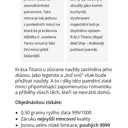
zesnulé britské
sloužily jako komín
panovnice. Tato
kuchyně).
mince je tak jednou
Vyobrazení
z posledních mincí na
majestátní lodi je
které ke je královna
doplněno opisem
Alžběta II. uvedena.
R.M.S Titanic
(Royal
Tento smutný fakt
Mail Ship – Královský
činí minci ještě
poštovní parník)
.
žádanější.
Krása Titanicu zůstane navždy zastíněna jeho
zkázou. Jako legenda a „loď snů“ však bude
přežívat navždy. A to i díky této pamětní zlaté
minci připomínající zapomenutou romantiku
a příběhy všech těch, kteří se nevrátili domů.
Objednávkou získáte:
0,50 gramu ryzího zlata 999/1000
Záruku
nejvyšší mincovní
kvality
Jistotu velmi nízké limitace,
pouhých 9999