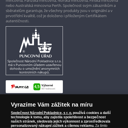
mincovna, Pařížská mincovna, Norská mincovna, Finská mincovna
nebo Australská mincovna Perth. Společnost svým zákazníkům a
sběratelům garantuje, že všechny produkty jsou v originální a v
prvotřídní kvalitě, což je doloženo i přiloženým Certifikátem
autentičnosti.
Společnost Národní Pokladnice s.r.o.
má s Puncovním úřadem uzavřenou
dohodu o umožnění anonymních
kontrolních nákupů.
Vyrazíme Vám zážitek na míru
Společnost Národní Pokladnice, s r. o.
používá cookies a další
technologie k tomu, aby zajistila spolehlivost a bezpečnost
našich stránek, sledovala jejich výkonnost a zprostředkovala
personalizovaný nákupní zážitek a cílenou reklamu.
Za tímto