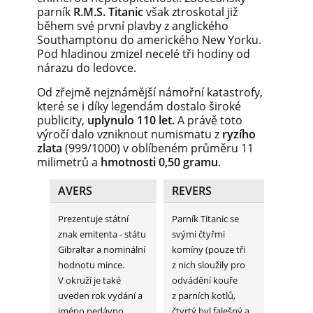
parník
R.M.S. Titanic
však ztroskotal již
během své první plavby z anglického
Southamptonu do amerického New Yorku.
Pod hladinou zmizel necelé tři hodiny od
nárazu do ledovce.
Od zřejmě nejznámější námořní katastrofy,
které se i díky legendám dostalo široké
publicity,
uplynulo 110 let.
A právě toto
výročí dalo vzniknout numismatu z
ryzího
zlata
(999/1000) v oblíbeném průměru 11
milimetrů a
hmotnosti 0,50 gramu
.
AVERS
REVERS
Prezentuje státní
Parník Titanic se
znak emitenta - státu
svými čtyřmi
Gibraltar a nominální
komíny (pouze tři
hodnotu mince.
z nich sloužily pro
V okruží je také
odvádění kouře
uveden rok vydání a
z parních kotlů,
jméno nedávno
čtvrtý byl falešný a