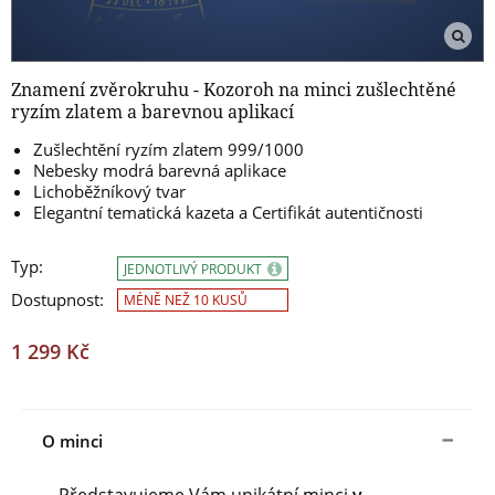
Znamení zvěrokruhu - Kozoroh na minci zušlechtěné
ryzím zlatem a barevnou aplikací
Zušlechtění ryzím zlatem 999/1000
Nebesky modrá barevná aplikace
Lichoběžníkový tvar
Elegantní tematická kazeta a Certifikát autentičnosti
Typ:
JEDNOTLIVÝ PRODUKT
Dostupnost:
MÉNĚ NEŽ 10 KUSŮ
1 299 Kč
O minci