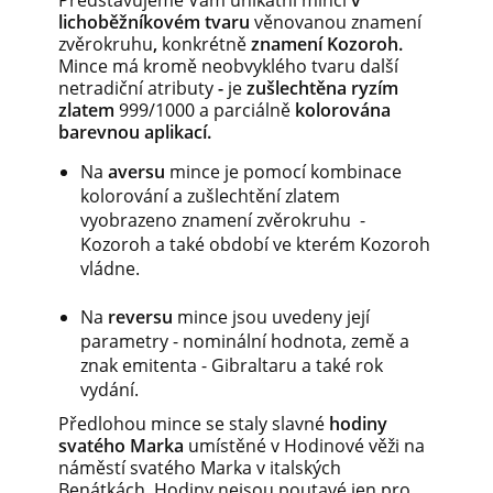
Představujeme Vám unikátní minci
v
lichoběžníkovém tvaru
věnovanou znamení
zvěrokruhu
,
konkrétně
znamení Kozoroh.
Mince má kromě neobvyklého tvaru další
netradiční atributy
-
je
zušlechtěna ryzím
zlatem
999/1000 a parciálně
kolorována
barevnou aplikací.
Na
aversu
mince je pomocí kombinace
kolorování a zušlechtění zlatem
vyobrazeno znamení zvěrokruhu -
Kozoroh a také období ve kterém Kozoroh
vládne.
Na
reversu
mince jsou uvedeny její
parametry - nominální hodnota, země a
znak emitenta - Gibraltaru a také rok
vydání.
Předlohou mince se staly slavné
hodiny
svatého Marka
umístěné v Hodinové věži na
náměstí svatého Marka v italských
Benátkách. Hodiny nejsou poutavé jen pro