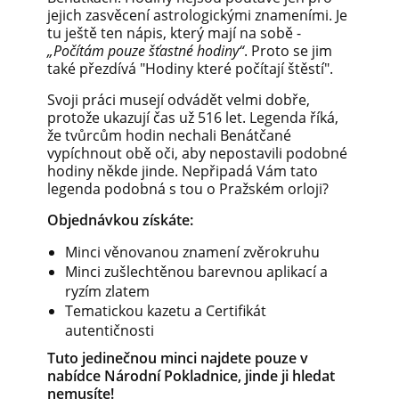
jejich zasvěcení astrologickými znameními. Je
tu ještě ten nápis, který mají na sobě -
„Počítám pouze šťastné hodiny“
. Proto se jim
také přezdívá "Hodiny které počítají štěstí".
Svoji práci musejí odvádět velmi dobře,
protože ukazují čas už 516 let. Legenda říká,
že tvůrcům hodin nechali Benátčané
vypíchnout obě oči, aby nepostavili podobné
hodiny někde jinde. Nepřipadá Vám tato
legenda podobná s tou o Pražském orloji?
Objednávkou získáte:
Minci věnovanou znamení zvěrokruhu
Minci zušlechtěnou barevnou aplikací a
ryzím zlatem
Tematickou kazetu a Certifikát
autentičnosti
Tuto jedinečnou minci najdete pouze v
nabídce Národní Pokladnice, jinde ji hledat
nemusíte!