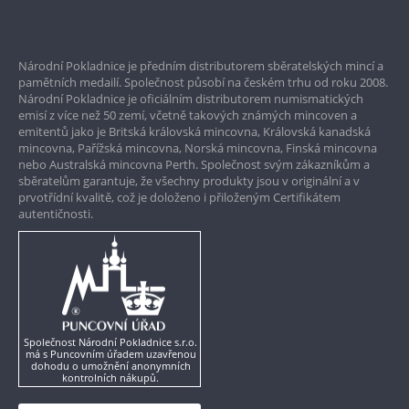
Bezpečné nákupy
Prvotřídní servis
Národní Pokladnice je předním distributorem sběratelských mincí a
Garance nejvyšší kvality
pamětních medailí. Společnost působí na českém trhu od roku 2008.
Národní Pokladnice je oficiálním distributorem numismatických
Pouze originální produkty
emisí z více než 50 zemí, včetně takových známých mincoven a
emitentů jako je Britská královská mincovna, Královská kanadská
mincovna, Pařížská mincovna, Norská mincovna, Finská mincovna
nebo Australská mincovna Perth. Společnost svým zákazníkům a
sběratelům garantuje, že všechny produkty jsou v originální a v
prvotřídní kvalitě, což je doloženo i přiloženým Certifikátem
autentičnosti.
Společnost Národní Pokladnice s.r.o.
má s Puncovním úřadem uzavřenou
dohodu o umožnění anonymních
kontrolních nákupů.