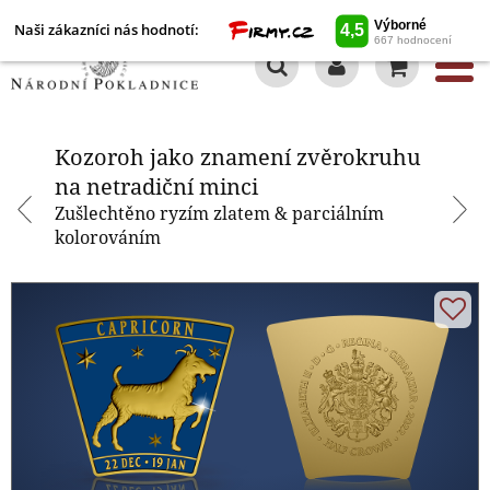
Naši zákazníci nás hodnotí:
0
Kozoroh jako znamení
zvěrokruhu na netradiční minci
Kozoroh jako znamení zvěrokruhu
na netradiční minci
Zušlechtěno ryzím zlatem & parciálním
kolorováním