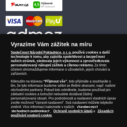
Vyrazíme Vám zážitek na míru
Společnost Národní Pokladnice, s r. o.
používá cookies a další
technologie k tomu, aby zajistila spolehlivost a bezpečnost
našich stránek, sledovala jejich výkonnost a zprostředkovala
personalizovaný nákupní zážitek a cílenou reklamu.
Za tímto
účelem shromažďujeme informace o uživatelích, jejich chování a
zařízeních.
Kliknutím na klávesu
“Přijmout vše”
, toto přijímáte a souhlasíte s
tím, že tyto informace budeme sdílet se třetími stranami, např. našimi
obchodními partnery. Pokud toto odmítnete, budeme používat jen
základní cookies a bohužel nebudete dostávat žádný
personalizovaný obsah. Pro podrobnosti a nastavení vlastních úprav
zvolte možnost “Upravit nastavení”. Svá nastavení můžete kdykoliv
změnit. Více informací naleznete v našich
Všeobecných
obchodních podmínkách
,
Ochraně osobních údajů
a
Zásadách
používání souborů cookie
.
© Copyright 2026 - Národní Pokladnice, s. r. o.; Karolinská 661/4, 186 00 Praha 8;