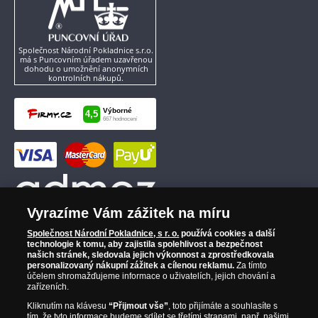
údajů) vyjadřujete souhlas s tím, aby tyto údaje byly
zpracovávány pro výše uvedené marketingové účely po
dobu deseti let od jejich poskytnutí nebo do vznesení
námitky. Souhlas můžete kdykoliv odvolat. Máte právo
Společnost Národní Pokladnice s.r.o.
požádat o přístup k osobním údajům, jejich opravu,
má s Puncovním úřadem uzavřenou
dohodu o umožnění anonymních
vymazání nebo omezení jejich zpracování a jejich přenos.
kontrolních nákupů.
Máte právo vznést námitky proti zpracování údajů. Máte
také právo podat stížnost na Úřad pro ochranu osobních
údajů. Další informace o zpracování osobních údajů jsou
uvedeny v podmínkách. Národní Pokladnice s. r. o., se
sídlem Karolinská 661/4, 186 00 Praha 8 - Karlín, Česká
republika, IČ 28507622, zapsána v OR vedeném
Městským soudem v Praze, oddíl C, vložka 146644.
Vyrazíme Vám zážitek na míru
Společnost Národní Pokladnice, s r. o.
používá cookies a další
technologie k tomu, aby zajistila spolehlivost a bezpečnost
našich stránek, sledovala jejich výkonnost a zprostředkovala
personalizovaný nákupní zážitek a cílenou reklamu.
Za tímto
účelem shromažďujeme informace o uživatelích, jejich chování a
zařízeních.
Kliknutím na klávesu
“Přijmout vše”
, toto přijímáte a souhlasíte s
tím, že tyto informace budeme sdílet se třetími stranami, např. našimi