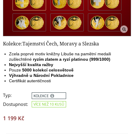
Kolekce:Tajemství Čech, Moravy a Slezska
Zcela poprvé motiv kněžny Libuše na pamětní medaili
zušlechtěné
ryzím zlatem a ryzí platinou (999/1000)
Nejvyšší kvalita ražby
Pouze
5000 kolekcí celosvětově
Výhradně u Národní Pokladnice
Certifikát autentičnosti
Typ:
KOLEKCE
Dostupnost:
VÍCE NEŽ 10 KUSŮ
1 199 Kč