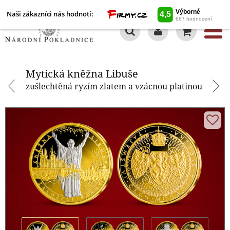
Naši zákazníci nás hodnotí:
0
Mytická kněžna Libuše
Mytická kněžna Libuše
zušlechtěná ryzím zlatem a vzácnou platinou