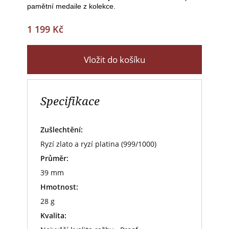
pamětní medaile z kolekce.
1 199 Kč
Vložit do košíku
Specifikace
Zušlechtění:
Ryzí zlato a ryzí platina (999/1000)
Průměr:
39 mm
Hmotnost:
28 g
Kvalita: