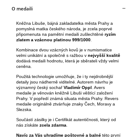
O medaili
Kněžna Libuše, bájná zakladatelka města Prahy a
pomyslná matka českého národa, je zcela poprvé
připomenuta na pamětní medaili zušlechtěné
ryzím
zlatem a vzácnou platinou 999/1000
.
Kombinace dvou vzácných kovů je v numismatice
velmi unikátní a společně s ražbou v
nejvyšší kvalitě
dodává medaili hodnotu, která je sběrateli vždy velmi
ceněna.
Použitá technologie umožňuje, že i ty nejdrobnější
detaily jsou nádherně viditelné. Autorem návrhu je
významný český sochař
Vladimír Oppl
. Avers
medaile je věnován kněžně Libuši věštící založení
Prahy. V popředí známá siluata města Prahy. Revers
medaile originálně ztvárňuje znaky Čech, Moravy a
Slezska.
Součástí zásilky je i Certifikát autentičnosti, který od
nás získáte
zcela zdarma
.
Navíc za Vás uhradíme poštovné a balné
této první