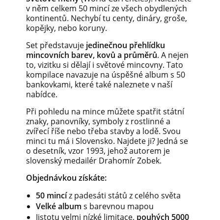
v něm celkem 50 mincí ze všech obydlených
kontinentů. Nechybí tu centy, dináry, groše,
kopějky, nebo koruny.
Set představuje
jedinečnou přehlídku
mincovních barev, kovů a průměrů
. A nejen
to, vizitku si dělají i světové mincovny. Tato
kompilace navazuje na úspěšné album s 50
bankovkami, které také naleznete v naší
nabídce.
Při pohledu na mince můžete spatřit státní
znaky, panovníky, symboly z rostlinné a
zvířecí říše nebo třeba stavby a lodě. Svou
minci tu má i Slovensko. Najdete ji? Jedná se
o desetník, vzor 1993, jehož autorem je
slovenský medailér Drahomír Zobek.
Objednávkou získáte:
50 mincí
z padesáti států z celého světa
Velké album
s barevnou mapou
Jistotu velmi nízké limitace,
pouhých 5000