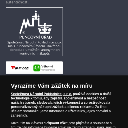
autentičnosti.
Společnost Národní Pokladnice s.r.o.
má s Puncovním úřadem uzavřenou
dohodu o umožnění anonymních
kontrolních nákupů.
Vyrazíme Vám zážitek na míru
Společnost Národní Pokladnice, s r. o.
používá cookies a další
technologie k tomu, aby zajistila spolehlivost a bezpečnost
našich stránek, sledovala jejich výkonnost a zprostředkovala
personalizovaný nákupní zážitek a cílenou reklamu.
Za tímto
účelem shromažďujeme informace o uživatelích, jejich chování a
zařízeních.
Kliknutím na klávesu
“Přijmout vše”
, toto přijímáte a souhlasíte s
tím, že tyto informace budeme sdílet se třetími stranami, např. našimi