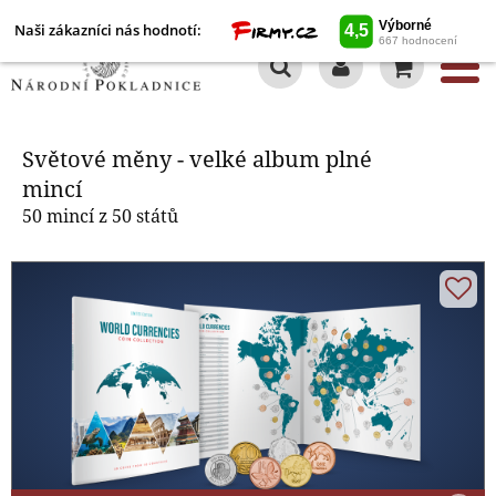
Naši zákazníci nás hodnotí:
0
Světové měny - velké album plné
mincí
Světové měny - velké album plné
mincí
50 mincí z 50 států