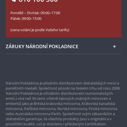
Slovník základních pojmů
YouTube Národní Pokladnice
Pondělí – čtvrtek: 09:00–17:00
Numismatické novinky
Twitter Národní Pokladnice
Pátek: 09:00–15:00
České puncovní značky
LinkedIn Národní Pokladnice
(cena volání je podle Vašeho tarifu)
Zásady používání souborů cookie
Instagram Národní Pokladnice
ZÁRUKY NÁRODNÍ POKLADNICE
Bezpečné nákupy
Prvotřídní servis
Národní Pokladnice je předním distributorem sběratelských mincí a
Garance nejvyšší kvality
pamětních medailí. Společnost působí na českém trhu od roku 2008.
Národní Pokladnice je oficiálním distributorem numismatických
Pouze originální produkty
emisí z více než 50 zemí, včetně takových známých mincoven a
emitentů jako je Britská královská mincovna, Královská kanadská
mincovna, Pařížská mincovna, Norská mincovna, Finská mincovna
nebo Australská mincovna Perth. Společnost svým zákazníkům a
sběratelům garantuje, že všechny produkty jsou v originální a v
prvotřídní kvalitě, což je doloženo i přiloženým Certifikátem