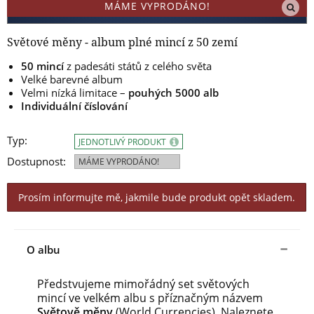
MÁME VYPRODÁNO!
Světové měny - album plné mincí z 50 zemí
50 mincí
z padesáti států z celého světa
Velké barevné album
Velmi nízká limitace –
pouhých 5000 alb
Individuální číslování
Typ:
JEDNOTLIVÝ PRODUKT
Dostupnost:
MÁME VYPRODÁNO!
Prosím informujte mě, jakmile bude produkt opět skladem.
O albu
Předstvujeme mimořádný set světových
mincí ve velkém albu s příznačným názvem
Světově měny
(World Currencies). Naleznete