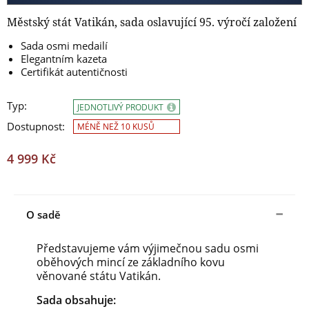
Městský stát Vatikán, sada oslavující 95. výročí založení
Sada osmi medailí
Elegantním kazeta
Certifikát autentičnosti
Typ:
JEDNOTLIVÝ PRODUKT
Dostupnost:
MÉNĚ NEŽ 10 KUSŮ
4 999 Kč
O sadě
Představujeme vám výjimečnou sadu osmi
oběhových mincí ze základního kovu
věnované státu Vatikán.
Sada obsahuje: