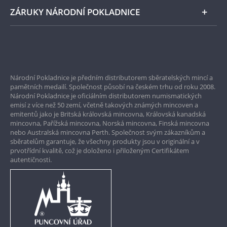
Vatikán má také vlastní diplomatické vztahy s
mnoha zeměmi a je členem různých
ZÁRUKY NÁRODNÍ POKLADNICE
mezinárodních organizací.
Celkově je Vatikán
fascinujícím místem, kde se stýká náboženství,
historie, umění a politika, a jeho vliv a význam
Bezpečné nákupy
sahají daleko za jeho malé hranice.
Prvotřídní servis
Národní Pokladnice je předním distributorem sběratelských mincí a
Garance nejvyšší kvality
pamětních medailí. Společnost působí na českém trhu od roku 2008.
Národní Pokladnice je oficiálním distributorem numismatických
Pouze originální produkty
emisí z více než 50 zemí, včetně takových známých mincoven a
emitentů jako je Britská královská mincovna, Královská kanadská
mincovna, Pařížská mincovna, Norská mincovna, Finská mincovna
nebo Australská mincovna Perth. Společnost svým zákazníkům a
sběratelům garantuje, že všechny produkty jsou v originální a v
prvotřídní kvalitě, což je doloženo i přiloženým Certifikátem
autentičnosti.