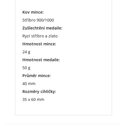
Kov mince:
Stříbro 900/1000
Zušlechtění medaile:
Ryzí stříbro a zlato
Hmotnost mince:
24 g
Hmotnost medaile:
50 g
Průměr mince:
40 mm
Rozměry cihličky:
35 x 60 mm