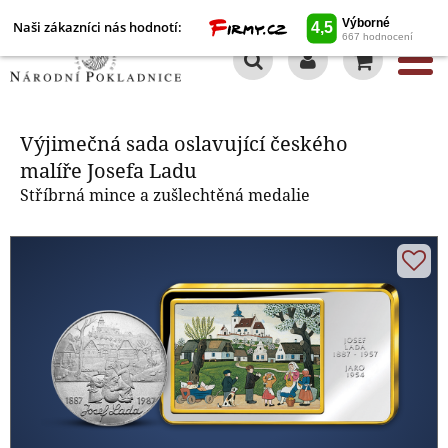
Naši zákazníci nás hodnotí:
0
Výjimečná sada oslavující
českého malíře Josefa Ladu
Výjimečná sada oslavující českého
malíře Josefa Ladu
Stříbrná mince a zušlechtěná medalie