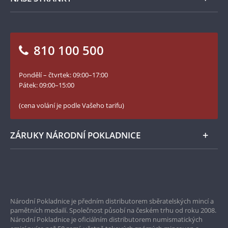
1963 knihu Můj táta Josef Lada, které bylo vydáno
Jak objednat
Jak Vám můžeme pomoci?
Medailéři
přes 9000 výtisků, v knize byly také použity
Otázky a odpovědi
ilustrace z jiných Ladových děl. Dcera Eva se
Kontakt pro média
Blog Pokladnice mincí
narodila 18. prosince 1928, byla nadaná
Vrácení zboží - formulář
klavíristka a zahynula v 17 letech při leteckém
810 100 500
Facebook Národní Pokladnice
bombardování u Emauzského kláštera 14. února
Slovník základních pojmů
1945.
YouTube Národní Pokladnice
Pondělí – čtvrtek: 09:00–17:00
Numismatické novinky
Twitter Národní Pokladnice
Pátek: 09:00–15:00
České puncovní značky
LinkedIn Národní Pokladnice
(cena volání je podle Vašeho tarifu)
Zásady používání souborů cookie
Instagram Národní Pokladnice
ZÁRUKY NÁRODNÍ POKLADNICE
Bezpečné nákupy
Prvotřídní servis
Národní Pokladnice je předním distributorem sběratelských mincí a
Garance nejvyšší kvality
pamětních medailí. Společnost působí na českém trhu od roku 2008.
Národní Pokladnice je oficiálním distributorem numismatických
Pouze originální produkty