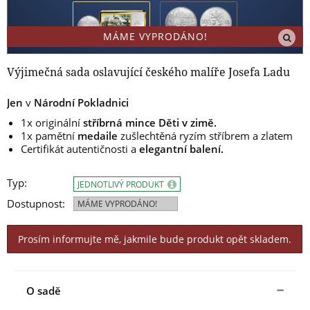
MÁME VYPRODÁNO!
Výjimečná sada oslavující českého malíře Josefa Ladu
Jen
v
Národní Pokladnici
1x originální
stříbrná mince Děti v zimě.
1x pamětní
medaile
zušlechtěná ryzím stříbrem a zlatem
Certifikát autentičnosti a
elegantní balení.
Typ:
JEDNOTLIVÝ PRODUKT
Dostupnost:
MÁME VYPRODÁNO!
Prosím informujte mě, jakmile bude produkt opět skladem.
O sadě