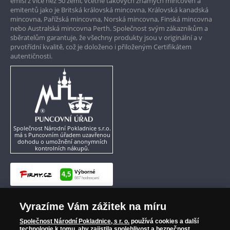
emisí z více než 50 zemí, včetně takových známých mincoven a
emitentů jako je Britská královská mincovna, Královská kanadská
mincovna, Pařížská mincovna, Norská mincovna, Finská mincovna
nebo Australská mincovna Perth. Společnost svým zákazníkům a
sběratelům garantuje, že všechny produkty jsou v originální a v
prvotřídní kvalitě, což je doloženo i přiloženým Certifikátem
autentičnosti.
Společnost Národní Pokladnice s.r.o.
má s Puncovním úřadem uzavřenou
dohodu o umožnění anonymních
kontrolních nákupů.
Vyrazíme Vám zážitek na míru
Společnost Národní Pokladnice, s r. o.
používá cookies a další
technologie k tomu, aby zajistila spolehlivost a bezpečnost