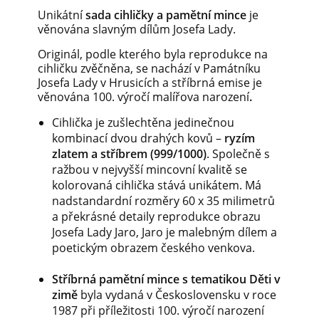
Unikátní
sada
cihličky a pamětní mince
je
věnována slavným dílům Josefa Lady.
Originál, podle kterého byla reprodukce na
cihličku zvěčněna, se nachází v Památníku
Josefa Lady v Hrusicích a stříbrná emise je
věnována 100. výročí malířova narození
.
Cihlička je zušlechtěna jedinečnou
kombinací dvou drahých kovů –
ryzím
zlatem a stříbrem (999/1000)
. Společně s
ražbou v nejvyšší mincovní kvalitě se
kolorovaná cihlička stává unikátem. Má
nadstandardní rozměry 60 x 35 milimetrů
a překrásné detaily reprodukce obrazu
Josefa Lady Jaro, Jaro
je malebným dílem a
poetickým obrazem českého venkova.
Stříbrná pamětní mince s tematikou Děti v
zimě
byla vydaná v Československu v roce
1987 při příležitosti 100. výročí narození