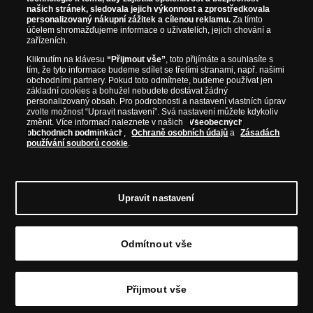
našich stránek, sledovala jejich výkonnost a zprostředkovala
personalizovaný nákupní zážitek a cílenou reklamu.
Za tímto
účelem shromažďujeme informace o uživatelích, jejich chování a
zařízeních.
Kliknutím na klávesu
“Přijmout vše”
, toto přijímáte a souhlasíte s
tím, že tyto informace budeme sdílet se třetími stranami, např. našimi
obchodními partnery. Pokud toto odmítnete, budeme používat jen
základní cookies a bohužel nebudete dostávat žádný
personalizovaný obsah. Pro podrobnosti a nastavení vlastních úprav
zvolte možnost “Upravit nastavení”. Svá nastavení můžete kdykoliv
změnit. Více informací naleznete v našich
Všeobecných
obchodních podmínkách
,
Ochraně osobních údajů
a
Zásadách
používání souborů cookie
.
Upravit nastavení
© Copyright 2026 - Národní Pokladnice, s. r. o.; Karolinská 661/4, 186 00 Praha 8;
Tel.: 810 100 500
E-mail: info@narodnipokladnice.cz, www.narodnipokladnice.cz;
Odmítnout vše
IČ: 28507622; DIČ: CZ28507622
Společnost zapsána v OR vedeném Městským
soudem v Praze, oddíl C, vložka 146644
Upravit nastavení souborů cookie můžete
kliknutím na tento
odkaz
.
Přijmout vše