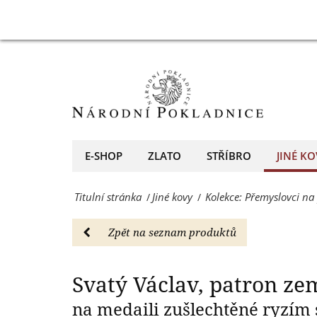
ryzím
Kolekce:
S
stříbrem
Přemyslovci
-
na
Jiné
pamětních
kovy
medailích
-
zušlechtěných
E-SHOP
ZLATO
STŘÍBRO
JINÉ KO
Národní
ryzím
Pokladnice
Titulní stránka
Jiné kovy
Kolekce: Přemyslovci n
/
/
stříbrem
-
-
Zpět na seznam produktů
přední
Jiné
evropský
kovy
Svatý Václav, patron ze
prodejce
-
na medaili zušlechtěné ryzím
mincí