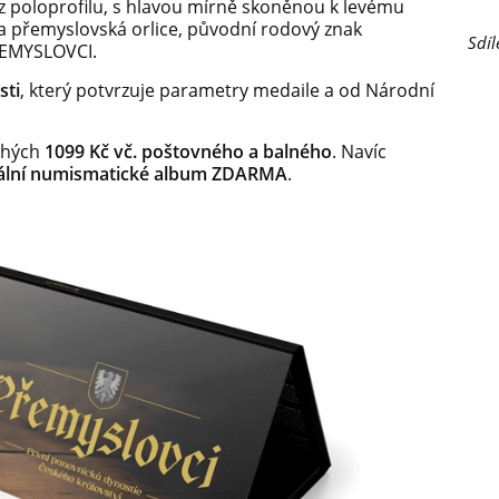
 z poloprofilu, s hlavou mírně skoněnou k levému
a přemyslovská orlice, původní rodový znak
Sdíl
ŘEMYSLOVCI.
sti
, který potvrzuje parametry medaile a od Národní
ouhých
10
99 Kč vč. poštovného a balného
.
Navíc
nální numismatické album
ZDARMA
.