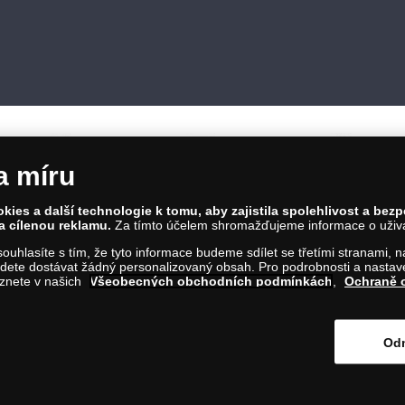
a míru
ies a další technologie k tomu, aby zajistila spolehlivost a bez
a cílenou reklamu.
Za tímto účelem shromažďujeme informace o uživate
86 00 Praha 8; Tel.: 810 100 500
a souhlasíte s tím, že tyto informace budeme sdílet se třetími stranami,
Č: 28507622; DIČ: CZ28507622
ete dostávat žádný personalizovaný obsah. Pro podrobnosti a nastaven
íl C, vložka 146644
eznete v našich
Všeobecných obchodních podmínkách
,
Ochraně 
m na tento odkaz
.
Odm