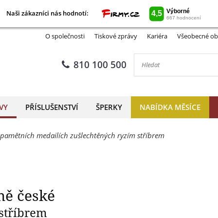
Naši zákazníci nás hodnotí:
Naši zákazníci nás hodnotí:
vatý Václav, patron země čes
O společnosti
Tiskové zprávy
Kariéra
Všeobecné ob
810 100 500
VY
PŘÍSLUŠENSTVÍ
ŠPERKY
NABÍDKA MĚSÍCE
a pamětních medailích zušlechtěných ryzím stříbrem
mě české
 stříbrem