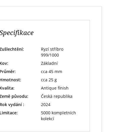
Specifikace
Zušlechtění:
Ryzí stříbro
999/1000
Kov:
Základní
Průměr:
cca 45 mm
Hmotnost:
cca 25 g
Kvalita:
Antique finish
Země původu:
Česká republika
Rok vydání :
2024
Limitace:
5000 kompletních
kolekcí