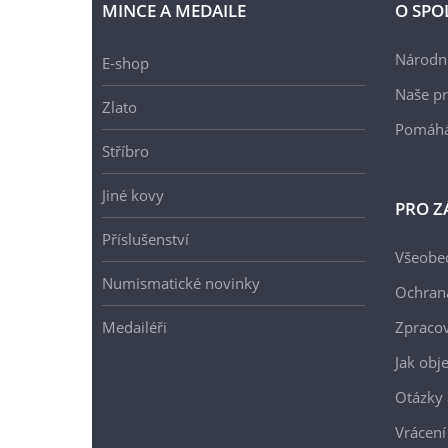
MINCE A MEDAILE
O SPO
Národní
E-shop
Naše pr
Zlato
Pomáh
Stříbro
Jiné kovy
PRO Z
Příslušenství
Všeobe
Numismatické novinky
Ochran
Medailéři
Zpracov
Jak obj
Otázky 
Vrácení