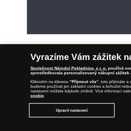
Vyrazíme Vám zážitek n
Společnost Národní Pokladnice, s r. o.
používá cook
zprostředkovala personalizovaný nákupní zážitek 
© Copyright 2026 - Národní Pokladnice, s. r. o.; Karolinská 661/4, 1
Kliknutím na klávesu
“Přijmout vše”
, toto přijímáte 
E-mail: info@narodnipokladnice.cz, www.narodnipokladnice.cz; I
budeme používat jen základní cookies a bohužel nebud
Společnost zapsána v OR vedeném Městským soudem v Praze, odd
nastavení můžete kdykoliv změnit. Více informací nal
cookie
.
Upravit nastavení souborů cookie můžete
kliknutí
Upravit nastavení