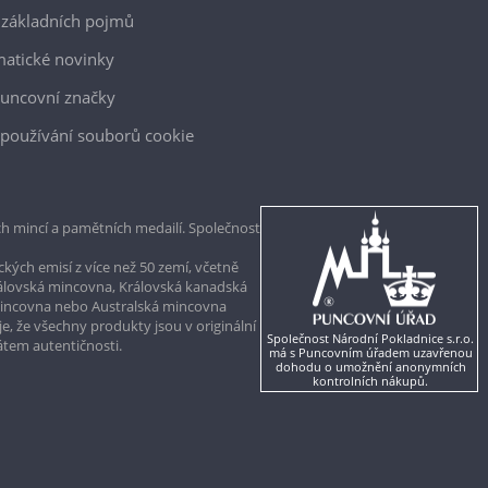
 základních pojmů
atické novinky
uncovní značky
používání souborů cookie
h mincí a pamětních medailí. Společnost
kých emisí z více než 50 zemí, včetně
rálovská mincovna, Královská kanadská
mincovna nebo Australská mincovna
, že všechny produkty jsou v originální
Společnost Národní Pokladnice s.r.o.
kátem autentičnosti.
má s Puncovním úřadem uzavřenou
dohodu o umožnění anonymních
kontrolních nákupů.