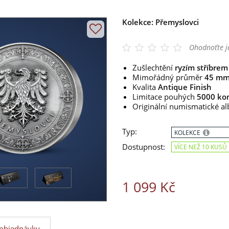
Kolekce: Přemyslovci
Ohodnoťte j
Zušlechtění
ryzím stříbre
Mimořádný průměr
45 m
Kvalita
Antique Finish
Limitace pouhých
5000 kom
Originální numismatické a
Typ:
KOLEKCE
Dostupnost:
VÍCE NEŽ 10 KUSŮ
1 099 Kč
objednávky