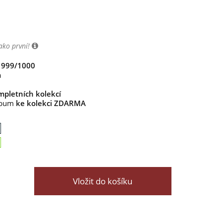
ako první!
m 999/1000
m
pletních kolekcí
lbum
ke kolekci ZDARMA
Vložit do košíku