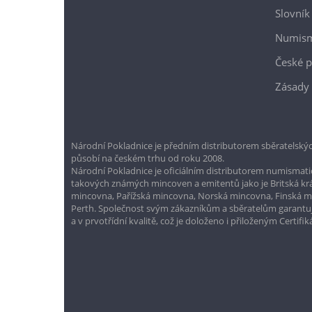
Slovník
Numism
České p
Zásady 
Národní Pokladnice je předním distributorem sběratelskýc
působí na českém trhu od roku 2008.
Národní Pokladnice je oficiálním distributorem numismatic
takových známých mincoven a emitentů jako je Britská k
mincovna, Pařížská mincovna, Norská mincovna, Finská 
Perth. Společnost svým zákazníkům a sběratelům garantuje
a v prvotřídní kvalitě, což je doloženo i přiloženým Certifi