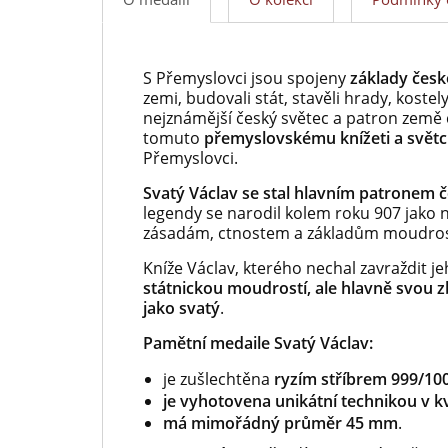
S Přemyslovci jsou spojeny
základy české
zemi, budovali stát, stavěli hrady, koste
nejznámější český světec a patron země
tomuto
přemyslovskému knížeti a světc
Přemyslovci.
Svatý Václav se stal hlavním patronem 
legendy se narodil kolem roku 907 jako n
zásadám, ctnostem a základům moudrosti
Kníže Václav, kterého nechal zavraždit je
státnickou moudrostí, ale hlavně svou zb
jako svatý
.
Pamětní medaile Svatý Václav:
je zušlechtěna
ryzím stříbrem
999/100
je vyhotovena unikátní technikou v kva
má mimořádný průměr 45 mm
.