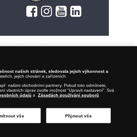
pečnost našich stránek, sledovala jejich výkonnost a
lích, jejich chování a zařízeních.
 např. našimi obchodními partnery. Pokud toto odmítnete,
í vlastních úprav zvolte možnost “Upravit nastavení”. Svá
osobních údajů
a
Zásadách používání souborů
ítnout vše
Přijmout vše