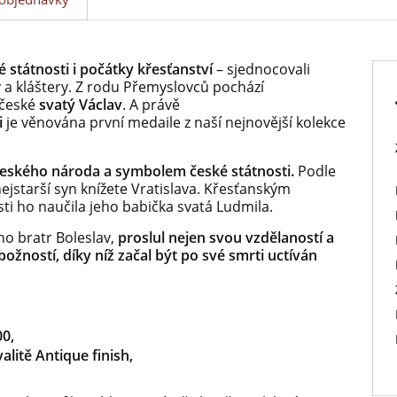
 státnosti i počátky křesťanství
– sjednocovali
ly a kláštery. Z rodu Přemyslovců pochází
 české
svatý Václav
. A právě
i
je věnována první medaile z naší nejnovější kolekce
českého národa a symbolem české státnosti.
Podle
ejstarší syn knížete Vratislava. Křesťanským
 ho naučila jeho babička svatá Ludmila.
ho bratr Boleslav,
proslul nejen svou vzdělaností a
ožností, díky níž začal být po své smrti uctíván
0,
litě Antique finish,