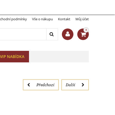
Můj účet:
Přihlásit se
-A
A+
ké
chodní podmínky
Vše o nákupu
Kontakt
Můj účet
0
VIP NABÍDKA
Předchozí
Další