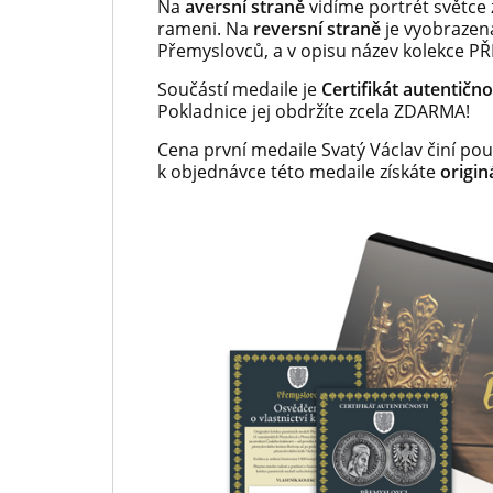
Na
aversní straně
vidíme portrét světce
rameni. Na
reversní straně
je vyobrazen
Přemyslovců, a v opisu název kolekce P
Součástí medaile je
Certifikát autentično
Pokladnice jej obdržíte zcela ZDARMA!
Cena první medaile Svatý Václav činí p
k objednávce této medaile získáte
origi