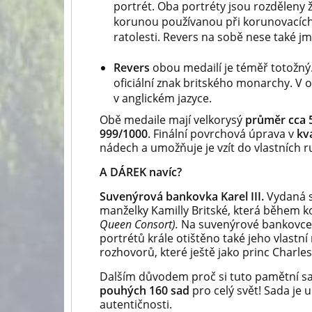
portrét. Oba portréty jsou rozděleny 
korunou používanou při korunovacích.
ratolesti. Revers na sobě nese také j
Revers
obou medailí je téměř totožný.
oficiální znak britského monarchy. V o
v anglickém jazyce.
Obě medaile mají velkorysý
průměr cca 
999/1000
. Finální povrchová úprava v
kva
nádech a umožňuje je vzít do vlastních 
A DÁREK navíc?
Suvenýrová bankovka Karel III.
Vydaná s
manželky Kamilly Britské, která během 
Queen Consort).
Na suvenýrové bankovce,
portrétů krále otištěno také jeho vlastn
rozhovorů, které ještě jako princ Charles
Dalším důvodem proč si tuto pamětní sad
pouhých 160 sad
pro celý svět!
Sada je u
autentičnosti.