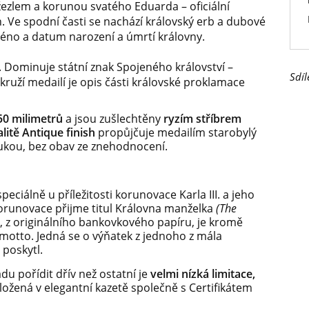
žezlem a korunou svatého Eduarda – oficiální
 Ve spodní časti se nachází královský erb a dubové
méno a datum narození a úmrtí královny.
 Dominuje státní znak Spojeného království –
Sdíl
kruží medailí je opis části královské proklamace
50 milimetrů
a jsou zušlechtěny
ryzím stříbrem
litě Antique finish
propůjčuje medailím starobylý
rukou, bez obav ze znehodnocení.
peciálně u příležitosti korunovace Karla III. a jeho
korunovace přijme titul Královna manželka
(The
 z originálního bankovkového papíru, je kromě
í motto. Jedná se o výňatek z jednoho z mála
 poskytl.
u pořídit dřív než ostatní je
velmi nízká limitace,
ložená v elegantní kazetě společně s Certifikátem