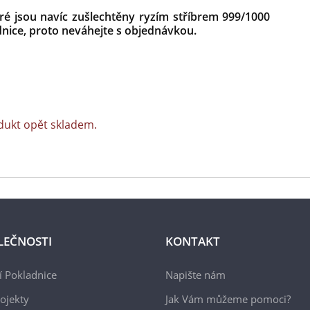
ré jsou navíc zušlechtěny ryzím stříbrem 999/1000
nice, proto neváhejte s objednávkou.
dukt opět skladem.
LEČNOSTI
KONTAKT
 Pokladnice
Napište nám
ojekty
Jak Vám můžeme pomoci?