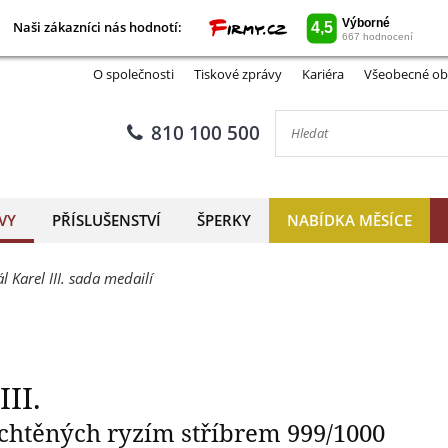
Naši zákazníci nás hodnotí:
Naši zákazníci nás hodnotí:
Korunovace krále Karla III.
O společnosti
Tiskové zprávy
Kariéra
Všeobecné ob
810 100 500
VY
PŘÍSLUŠENSTVÍ
ŠPERKY
NABÍDKA MĚSÍCE
ál Karel III. sada medailí
II.
chtěných ryzím stříbrem 999/1000