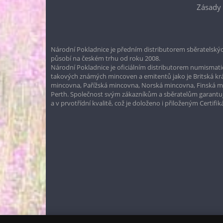
Zásady 
Národní Pokladnice je předním distributorem sběratelskýc
působí na českém trhu od roku 2008.
Národní Pokladnice je oficiálním distributorem numismatic
takových známých mincoven a emitentů jako je Britská k
mincovna, Pařížská mincovna, Norská mincovna, Finská 
Perth. Společnost svým zákazníkům a sběratelům garantuje
a v prvotřídní kvalitě, což je doloženo i přiloženým Certifi