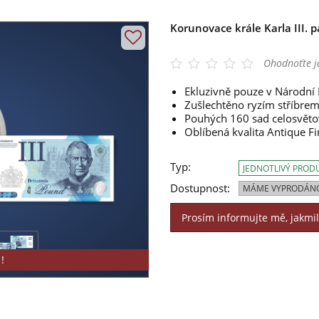
Korunovace krále Karla III. 
Ohodnoťte j
Ekluzivně pouze v Národní 
Zušlechtěno ryzím stříbre
Pouhých 160 sad celosvěto
Oblíbená kvalita Antique Fi
Typ:
JEDNOTLIVÝ PROD
Dostupnost:
MÁME VYPRODÁN
Prosím informujte mě, jakmi
!