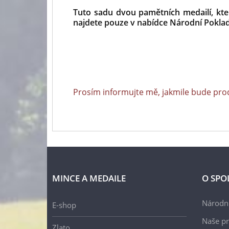
Tuto sadu dvou pamětních medailí, kte
najdete pouze v nabídce Národní Poklad
Prosím informujte mě, jakmile bude pro
MINCE A MEDAILE
O SPO
Národní
E-shop
Naše pr
Zlato