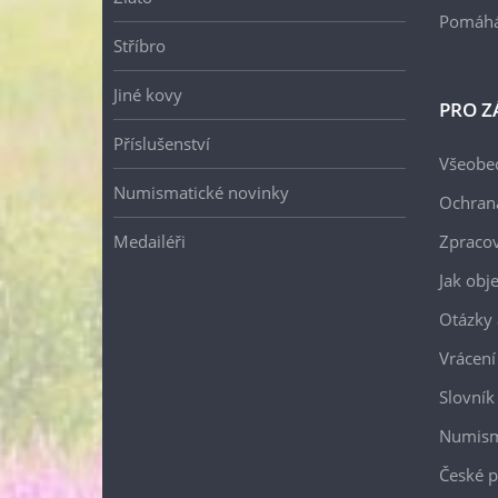
Pomáh
Stříbro
Jiné kovy
PRO Z
Příslušenství
Všeobe
Numismatické novinky
Ochran
Medailéři
Zpracov
Jak obj
Otázky 
Vrácení
Slovník
Numism
České p