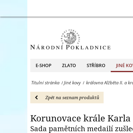
medailí
Korunovace
-
krále
Jiné
Karla
kovy
III.
-
pamětní
Národní
sada
E-SHOP
ZLATO
STŘÍBRO
JINÉ KO
Pokladnice
medailí
-
Titulní stránka
Jiné kovy
královna Alžběta II. a kr
/
/
-
přední
Jiné
Zpět na seznam produktů
evropský
kovy
prodejce
-
Korunovace krále Karla I
mincí
Národní
Sada pamětních medailí zušle
a