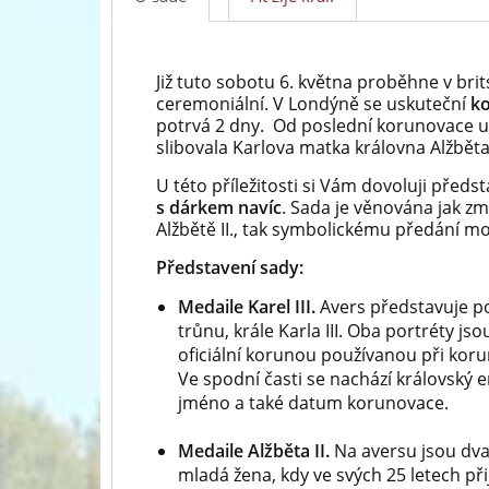
Již tuto sobotu 6. května proběhne v bri
ceremoniální. V Londýně se uskuteční
ko
potrvá 2 dny. Od poslední korunovace up
slibovala Karlova matka královna Alžběta 
U této příležitosti si Vám dovoluji předst
s dárkem navíc
. Sada je věnována jak zm
Alžbětě II., tak symbolickému předání m
Představení sady:
Medaile Karel III.
Avers představuje por
trůnu, krále Karla III. Oba portréty 
oficiální korunou používanou při koru
Ve spodní časti se nachází královský e
jméno a také datum korunovace.
Medaile Alžběta II.
Na aversu jsou dva 
mladá žena, kdy ve svých 25 letech př