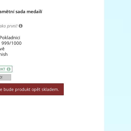
pamětní sada medailí
ako první!
Pokladnici
m 999/1000
vě
nish
UKT
O!
le bude produkt opět skladem.