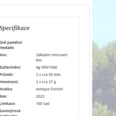
Specifikace
Dvě pamětní
medaile:
Kov:
Základní mincovní
kov
Zušlechtění:
Ag 999/1000
Průměr:
2 x cca 50 mm
Hmotnost:
2 x cca 37 g
Kvalita:
Antique Fisnish
Rok :
2023
Limitace:
160 sad
Suvenýrová
bankovka: