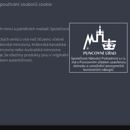
používání souborů cookie
h mincí a pamětních medailí. Společnost
kých emisí z více než 50 zemí, včetně
rálovská mincovna, Královská kanadská
mincovna nebo Australská mincovna
, že všechny produkty jsou v originální
Společnost Národní Pokladnice s.r.o.
kátem autentičnosti.
má s Puncovním úřadem uzavřenou
dohodu o umožnění anonymních
kontrolních nákupů.