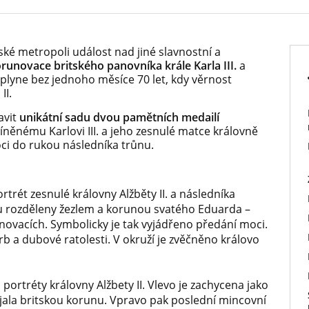
tské metropoli událost nad jiné slavnostní a
runovace britského panovníka krále Karla III.
a
lyne bez jednoho měsíce 70 let, kdy věrnost
II.
avit
unikátní
sadu dvou pamětních medailí
íněnému Karlovi III. a jeho zesnulé matce královně
oci do rukou následníka trůnu.
trét zesnulé královny Alžběty II. a následníka
jsou rozděleny žezlem a korunou svatého Eduarda –
novacích. Symbolicky je tak vyjádřeno předání moci.
rb a dubové ratolesti. V okruží je zvěčněno královo
portréty královny Alžbety II. Vlevo je zachycena jako
ijala britskou korunu. Vpravo pak poslední mincovní