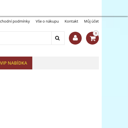
Můj účet:
Přihlásit se
-A
A+
chodní podmínky
Vše o nákupu
Kontakt
Můj účet
0
VIP NABÍDKA