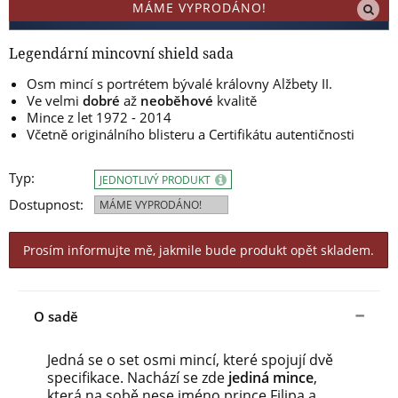
MÁME VYPRODÁNO!
Legendární mincovní shield sada
Osm mincí s portrétem bývalé královny Alžbety II.
Ve velmi
dobré
až
neoběhové
kvalitě
Mince z let 1972 - 2014
Včetně originálního blisteru a Certifikátu autentičnosti
Typ:
JEDNOTLIVÝ PRODUKT
Dostupnost:
MÁME VYPRODÁNO!
Prosím informujte mě, jakmile bude produkt opět skladem.
O sadě
Jedná se o set osmi mincí, které spojují dvě
specifikace. Nachází se zde
jediná mince
,
která na sobě nese jméno prince Filipa a