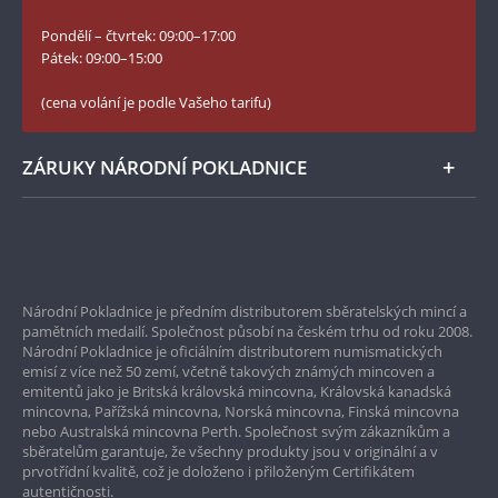
Slovník základních pojmů
YouTube Národní Pokladnice
Pondělí – čtvrtek: 09:00–17:00
Numismatické novinky
Twitter Národní Pokladnice
Pátek: 09:00–15:00
České puncovní značky
LinkedIn Národní Pokladnice
(cena volání je podle Vašeho tarifu)
Zásady používání souborů cookie
Instagram Národní Pokladnice
ZÁRUKY NÁRODNÍ POKLADNICE
Bezpečné nákupy
Prvotřídní servis
Národní Pokladnice je předním distributorem sběratelských mincí a
Garance nejvyšší kvality
pamětních medailí. Společnost působí na českém trhu od roku 2008.
Národní Pokladnice je oficiálním distributorem numismatických
Pouze originální produkty
emisí z více než 50 zemí, včetně takových známých mincoven a
emitentů jako je Britská královská mincovna, Královská kanadská
mincovna, Pařížská mincovna, Norská mincovna, Finská mincovna
nebo Australská mincovna Perth. Společnost svým zákazníkům a
sběratelům garantuje, že všechny produkty jsou v originální a v
prvotřídní kvalitě, což je doloženo i přiloženým Certifikátem
autentičnosti.