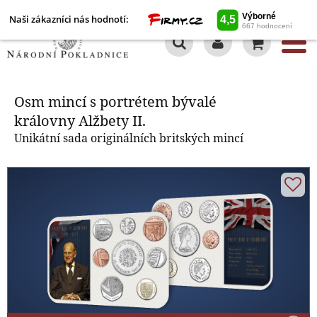
Naši zákazníci nás hodnotí:
0
Osm mincí s portrétem bývalé
královny Alžbety II.
Osm mincí s portrétem bývalé
královny Alžbety II.
Unikátní sada originálních britských mincí