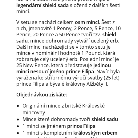
legendární shield sada
složená z dalších šesti
mincí.
V setu se nachází celkem
osm mincí
. Šest z
nich, jmenovitě 1 Penny, 2 Pence, 5 Pence, 10
Pence, 20 Pence a 50 Pence tvoří tzv.
shield
sadu
, mince dohromady vytváří ucelený erb.
Další mincí nacházející se v tomto setu je
mince v nominální hodnotě 1 Pound, která
zobrazuje celý ucelený erb. Poslední mincí je
25 New Pence, která představuje
jedinou
minci nesoucí jméno prince Filipa
. Navíc byla
vyražena ke stříbrnému výročí svatby (25 let)
prince Filipa a bývalé královny Alžběty II.
Objednávkou získáte:
Originální mince z britské Královské
mincovny
Mince které dohromady tvoří
shield sadu
1 minci se jménem
prince Filipa
1 minci s kompletním
královským erbem