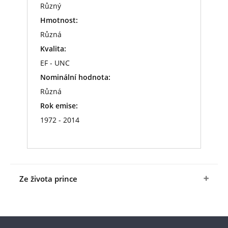
Různý
Hmotnost:
Různá
Kvalita:
EF - UNC
Nominální hodnota:
Různá
Rok emise:
1972 - 2014
Ze života prince
Princ Philip se narodil v řecké a dánské rodině na
řeckém Korfu. Po vzdělání ve Francii, Německu a
Anglii vstoupil v roce 1939 ve svých 18 letech do