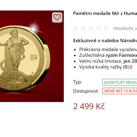
Pamětní medaile Mír z Huma
Ohodnoťte j
Exkluzivně v nabídce Národn
Překrásná medaile vyražen
Zušlechtěná
ryzím Fairmin
Velmi nízká limitace,
jen 2
Vysoká kvality ražby (BU)
Typ:
JEDNOTLIVÝ PROD
Dostupnost:
MÉNĚ NEŽ 10 KUS
2 499 Kč