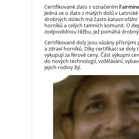
Certifikované zlato s označením
Fairmin
Jedná se o zlato z malých dolů v Latinské
drobných dolech má často katastrofální d
horníků a celých tamních komunit. O zle
zodpovědnou těžbu, jež pomáhá drobným
Certifikované doly jsou vázány přísnými p
a zdraví horníků. Díky certifikaci se doly t
vykupují za férové ceny. Část výkupní cen
do nových technologií, vzdělávání, vybaven
jejich rodiny žijí.