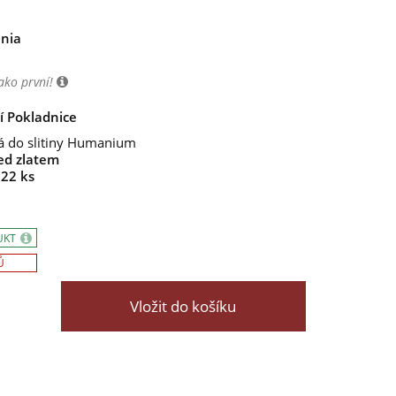
nia
ako první!
í Pokladnice
á do slitiny Humanium
ed zlatem
022 ks
UKT
Ů
Vložit do košíku