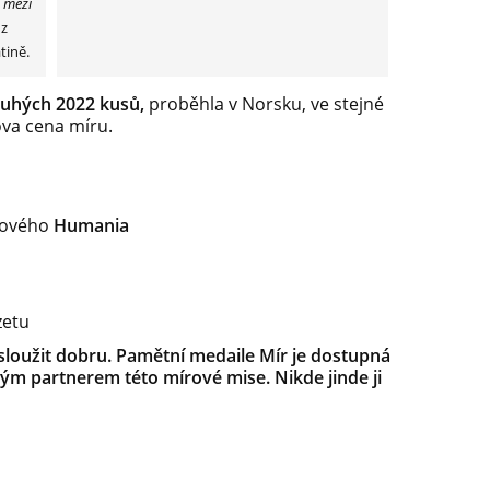
í mezi
 z
tině.
uhých 2022 kusů,
proběhla v Norsku, ve stejné
ova cena míru.
rového
Humania
zetu
sloužit dobru. Pamětní medaile Mír je dostupná
dým partnerem této mírové mise. Nikde jinde ji