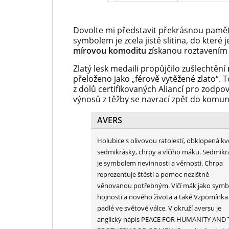
Dovolte mi představit překrásnou pamět
symbolem je zcela jistě slitina, do které
mírovou komoditu
získanou roztavením 
Zlatý lesk medaili propůjčilo zušlechtění
přeloženo jako „férově vytěžené zlato“. T
z dolů certifikovaných Aliancí pro zodpo
výnosů z těžby se navrací zpět do komuni
AVERS
Holubice s olivovou ratolestí, obklopená kv
sedmikrásky, chrpy a vlčího máku. Sedmikr
je symbolem nevinnosti a věrnosti. Chrpa
reprezentuje štěstí a pomoc nezištně
věnovanou potřebným. Vlčí mák jako symb
hojnosti a nového života a také Vzpomínka
padlé ve světové válce. V okruží aversu je
anglický nápis PEACE FOR HUMANITY AND