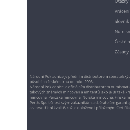
Otázky 
Vrácení
Slovník
Numism
České p
Zásady 
Národní Pokladnice je předním distributorem sběratelskýc
působí na českém trhu od roku 2008.
Národní Pokladnice je oficiálním distributorem numismatic
takových známých mincoven a emitentů jako je Britská k
mincovna, Pařížská mincovna, Norská mincovna, Finská 
Perth. Společnost svým zákazníkům a sběratelům garantuje
a v prvotřídní kvalitě, což je doloženo i přiloženým Certifi