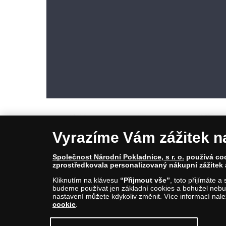
Vyrazíme Vám zážitek n
Společnost Národní Pokladnice, s r. o.
používá cook
zprostředkovala personalizovaný nákupní zážitek 
© Copyright 2026 - Národní Pokladnice, s. r. o.; Karolinská 661/4, 1
Kliknutím na klávesu
“Přijmout vše”
, toto přijímáte 
E-mail: info@narodnipokladnice.cz, www.narodnipokladnice.cz; I
budeme používat jen základní cookies a bohužel nebud
Společnost zapsána v OR vedeném Městským soudem v Praze, odd
nastavení můžete kdykoliv změnit. Více informací nal
cookie
.
Upravit nastavení souborů cookie můžete
kliknutí