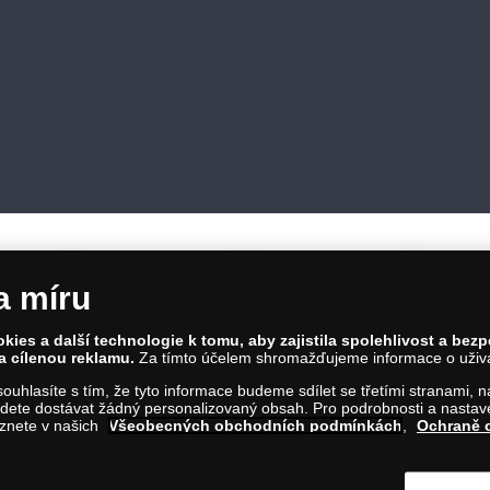
a míru
ies a další technologie k tomu, aby zajistila spolehlivost a bez
a cílenou reklamu.
Za tímto účelem shromažďujeme informace o uživate
86 00 Praha 8; Tel.: 810 100 500
a souhlasíte s tím, že tyto informace budeme sdílet se třetími stranami,
Č: 28507622; DIČ: CZ28507622
ete dostávat žádný personalizovaný obsah. Pro podrobnosti a nastaven
íl C, vložka 146644
eznete v našich
Všeobecných obchodních podmínkách
,
Ochraně 
m na tento odkaz
.