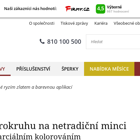
Naši zákazníci nás hodnotí:
Naši zákazníci nás hodnotí:
 znamení zvěrokruhu na netra
O společnosti
Tiskové zprávy
Kariéra
Všeobecné ob
810 100 500
VY
PŘÍSLUŠENSTVÍ
ŠPERKY
NABÍDKA MĚSÍCE
é ryzím zlatem a barevnou aplikací
rokruhu na netradiční minci
arciálním kolorováním