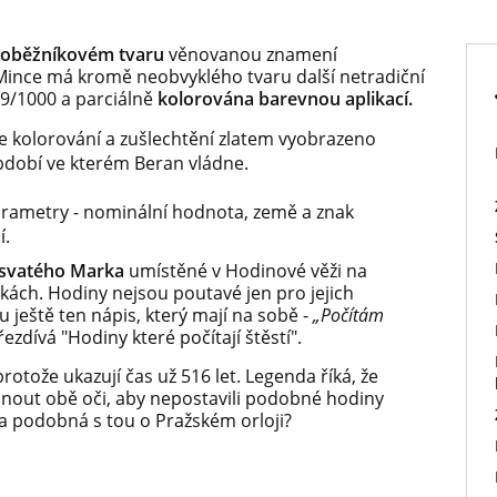
choběžníkovém tvaru
věnovanou znamení
Mince má kromě neobvyklého tvaru další netradiční
9/1000 a parciálně
kolorována barevnou aplikací.
 kolorování a zušlechtění zlatem vyobrazeno
bdobí ve kterém Beran vládne.
arametry - nominální hodnota, země a znak
í.
 svatého Marka
umístěné v Hodinové věži na
kách. Hodiny nejsou poutavé jen pro jejich
 ještě ten nápis, který mají na sobě -
„Počítám
řezdívá "Hodiny které počítají štěstí".
rotože ukazují čas už 516 let. Legenda říká, že
nout obě oči, aby nepostavili podobné hodiny
a podobná s tou o Pražském orloji?