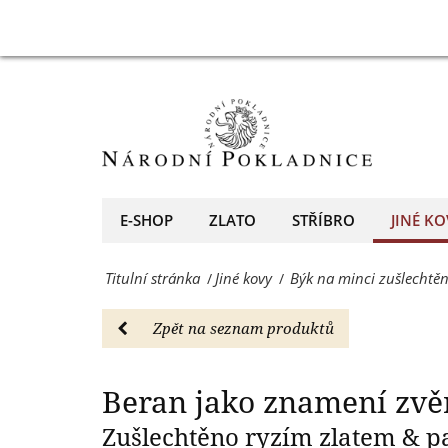
a
Beran
Beran jako
barevnou
na
aplikací
minci
-
zušlechtěné
Jiné
ryzím
kovy
zlatem
E-SHOP
ZLATO
STŘÍBRO
JINÉ KO
-
a
Národní
Titulní stránka
Jiné kovy
Býk na minci zušlechtěn
/
/
barevnou
Pokladnice
aplikací
Zpět na seznam produktů
-
-
přední
Jiné
Beran jako znamení zvě
evropský
kovy
Zušlechtěno ryzím zlatem & p
prodejce