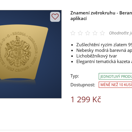
Znamení zvěrokruhu - Beran
aplikací
Ohodnoťte j
Zušlechtění ryzím zlatem 
Nebesky modrá barevná ap
Lichoběžníkový tvar
Elegantní tematická kazeta a
Typ:
JEDNOTLIVÝ PROD
Dostupnost:
MÉNĚ NEŽ 10 KUS
1 299 Kč