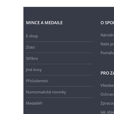
MINCE A MEDAILE
O SPO
Národní
E-shop
Naše pr
Zlato
Pomáh
Stříbro
Jiné kovy
PRO Z
Příslušenství
Všeobe
Numismatické novinky
Ochran
Medailéři
Zpracov
Jak obj