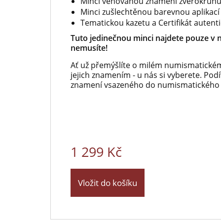
Minci věnovanou znamení zvěrokruh
Minci zušlechtěnou barevnou aplikací
Tematickou kazetu a Certifikát autenti
Tuto jedinečnou minci najdete pouze v n
nemusíte!
Ať už přemýšlíte o milém numismatickém
jejich znamením - u nás si vyberete. Pod
znamení vsazeného do numismatického se
1 299 Kč
Vložit do košíku