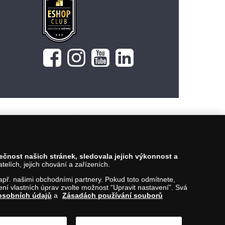
pečnost našich stránek, sledovala jejich výkonnost a
lích, jejich chování a zařízeních.
 např. našimi obchodními partnery. Pokud toto odmítnete,
í vlastních úprav zvolte možnost “Upravit nastavení”. Svá
osobních údajů
a
Zásadách používání souborů