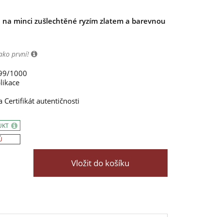
 na minci zušlechtěné ryzím zlatem a barevnou
ako první!
999/1000
likace
 Certifikát autentičnosti
UKT
Ů
Vložit do košíku