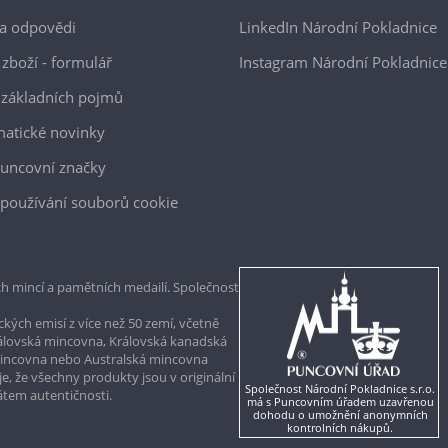
a odpovědi
LinkedIn Národní Pokladnice
 zboží - formulář
Instagram Národní Pokladnice
 základních pojmů
atické novinky
uncovní značky
používání souborů cookie
h mincí a pamětních medailí. Společnost
kých emisí z více než 50 zemí, včetně
rálovská mincovna, Královská kanadská
mincovna nebo Australská mincovna
, že všechny produkty jsou v originální
Společnost Národní Pokladnice s.r.o.
kátem autentičnosti.
má s Puncovním úřadem uzavřenou
dohodu o umožnění anonymních
kontrolních nákupů.