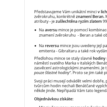
Představujeme Vám unikátní minci
v li
zvěrokruhu
,
konkrétně
znamení Beran.
atributy
-
je
zušlechtěna ryzím zlatem
99
Na
aversu
mince je pomocí kombinace
znamení zvěrokruhu - Beran a také o
Na
reversu
mince jsou uvedeny její p
emitenta - Gibraltaru a také rok vydán
Předlohou mince se staly slavné
hodiny
náměstí svatého Marka v italských Benát
zasvěcení astrologickými znameními. Je tu
pouze šťastné hodiny“
. Proto se jim také p
Svoji práci musejí odvádět velmi dobře, p
tvůrcům hodin nechali Benátčané vypích
někde jinde. Nepřipadá Vám tato legend
Objednávkou získáte: