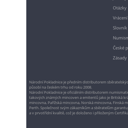
Otázky 
Vrácení
Slovník
Numism
České p
Zásady 
Národní Pokladnice je předním distributorem sběratelskýc
působí na českém trhu od roku 2008.
Národní Pokladnice je oficiálním distributorem numismatic
takových známých mincoven a emitentů jako je Britská k
mincovna, Pařížská mincovna, Norská mincovna, Finská 
Perth. Společnost svým zákazníkům a sběratelům garantuje
a v prvotřídní kvalitě, což je doloženo i přiloženým Certifi