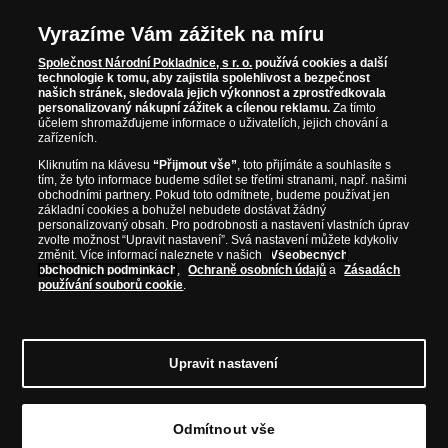
Vyrazíme Vám zážitek na míru
Společnost Národní Pokladnice, s r. o.
používá cookies a další
technologie k tomu, aby zajistila spolehlivost a bezpečnost
našich stránek, sledovala jejich výkonnost a zprostředkovala
personalizovaný nákupní zážitek a cílenou reklamu.
Za tímto
účelem shromažďujeme informace o uživatelích, jejich chování a
zařízeních.
Kliknutím na klávesu
“Přijmout vše”
, toto přijímáte a souhlasíte s
tím, že tyto informace budeme sdílet se třetími stranami, např. našimi
obchodními partnery. Pokud toto odmítnete, budeme používat jen
základní cookies a bohužel nebudete dostávat žádný
personalizovaný obsah. Pro podrobnosti a nastavení vlastních úprav
zvolte možnost “Upravit nastavení”. Svá nastavení můžete kdykoliv
změnit. Více informací naleznete v našich
Všeobecných
obchodních podmínkách
,
Ochraně osobních údajů
a
Zásadách
používání souborů cookie
.
Upravit nastavení
© Copyright 2026 - Národní Pokladnice, s. r. o.; Karolinská 661/4, 186 00 Praha 8;
Tel.: 810 100 500
E-mail: info@narodnipokladnice.cz, www.narodnipokladnice.cz;
Odmítnout vše
IČ: 28507622; DIČ: CZ28507622
Společnost zapsána v OR vedeném Městským
soudem v Praze, oddíl C, vložka 146644