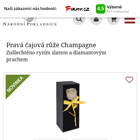
Naši zákazníci nás hodnotí:
0
Pravá čajová růže Champagne
Pravá čajová růže Champagne
Zušlechtěno ryzím zlatem a diamantovým
prachem