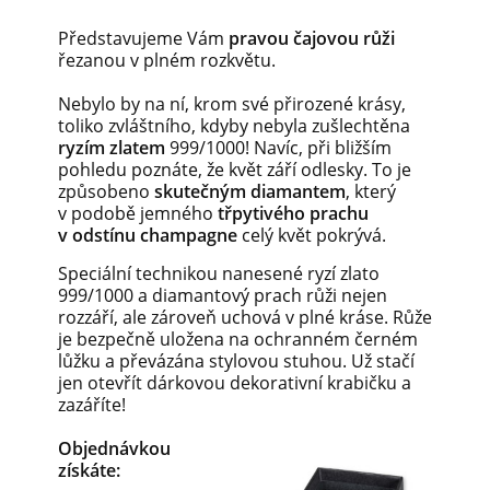
Představujeme Vám
pravou čajovou růži
řezanou v plném rozkvětu.
Nebylo by na ní, krom své přirozené krásy,
toliko zvláštního, kdyby nebyla zušlechtěna
ryzím zlatem
999/1000! Navíc, při bližším
pohledu poznáte, že květ září odlesky. To je
způsobeno
skutečným diamantem
, který
v podobě jemného
třpytivého prachu
v odstínu champagne
celý květ pokrývá.
Speciální technikou nanesené ryzí zlato
999/1000 a diamantový prach růži nejen
rozzáří, ale zároveň uchová v plné kráse. Růže
je bezpečně uložena na ochranném černém
lůžku a převázána stylovou stuhou. Už stačí
jen otevřít dárkovou dekorativní krabičku a
zazáříte!
Objednávkou
získáte: