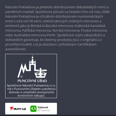
Národní Pokladnice je předním distributorem sběratelských mincí a
Garance nejvyšší kvality
pamětních medailí. Společnost působí na českém trhu od roku 2008.
Národní Pokladnice je oficiálním distributorem numismatických
Pouze originální produkty
emisí z více než 50 zemí, včetně takových známých mincoven a
emitentů jako je Britská královská mincovna, Královská kanadská
mincovna, Pařížská mincovna, Norská mincovna, Finská mincovna
nebo Australská mincovna Perth. Společnost svým zákazníkům a
sběratelům garantuje, že všechny produkty jsou v originální a v
prvotřídní kvalitě, což je doloženo i přiloženým Certifikátem
autentičnosti.
Společnost Národní Pokladnice s.r.o.
má s Puncovním úřadem uzavřenou
dohodu o umožnění anonymních
kontrolních nákupů.