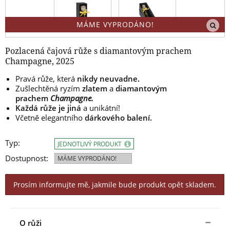
MÁME VYPRODÁNO!
Pozlacená čajová růže s diamantovým prachem
Champagne, 2025
Pravá růže, která
nikdy neuvadne.
Zušlechtěná ryzím
zlatem
a
diamantovým
prachem
Champagne.
Každá růže je jiná
a unikátní!
Včetně elegantního
dárkového balení.
Typ:
JEDNOTLIVÝ PRODUKT
Dostupnost:
MÁME VYPRODÁNO!
Prosím informujte mě, jakmile bude produkt opět skladem.
O růži