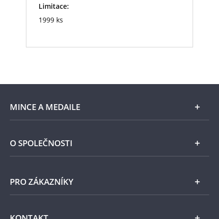
Limitace:
1999 ks
MINCE A MEDAILE
E-shop
O SPOLEČNOSTI
Zlato
Národní Pokladnice
PRO ZÁKAZNÍKY
Stříbro
Naše projekty
Jiné kovy
Pomáháme
Všeobecné obchodní podmínky
KONTAKT