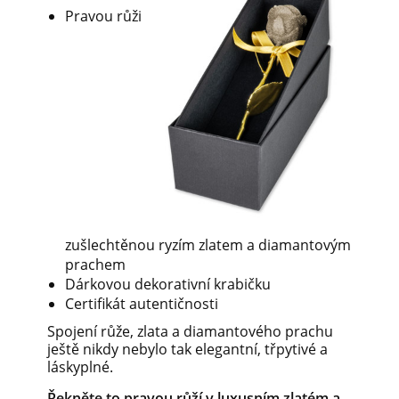
Pravou růži
zušlechtěnou ryzím zlatem a diamantovým
prachem
Dárkovou dekorativní krabičku
Certifikát autentičnosti
Spojení růže, zlata a diamantového prachu
ještě nikdy nebylo tak elegantní, třpytivé a
láskyplné.
Řekněte to pravou růží v luxusním zlatém a