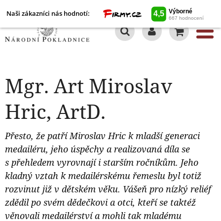
Naši zákazníci nás hodnotí:
0
Mgr. Art Miroslav
Hric, ArtD.
Přesto, že patří Miroslav Hric k mladší generaci
medailéru, jeho úspěchy a realizovaná díla se
s přehledem vyrovnají i starším ročníkům. Jeho
kladný vztah k medailérskému řemeslu byl totiž
rozvinut již v dětském věku. Vášeň pro nízký reliéf
zdědil po svém dědečkovi a otci, kteří se taktéž
věnovali medailérství a mohli tak mladému