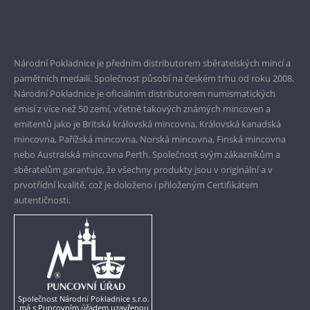
Bezpečné nákupy
Prvotřídní servis
Garance nejvyšší kvality
Národní Pokladnice je předním distributorem sběratelských mincí a
pamětních medailí. Společnost působí na českém trhu od roku 2008.
Pouze originální produkty
Národní Pokladnice je oficiálním distributorem numismatických
emisí z více než 50 zemí, včetně takových známých mincoven a
emitentů jako je Britská královská mincovna, Královská kanadská
mincovna, Pařížská mincovna, Norská mincovna, Finská mincovna
nebo Australská mincovna Perth. Společnost svým zákazníkům a
sběratelům garantuje, že všechny produkty jsou v originální a v
prvotřídní kvalitě, což je doloženo i přiloženým Certifikátem
autentičnosti.
Společnost Národní Pokladnice s.r.o.
má s Puncovním úřadem uzavřenou