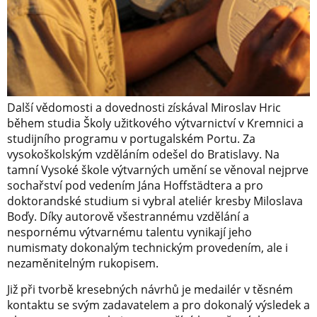
Další vědomosti a dovednosti získával Miroslav Hric
během studia Školy užitkového výtvarnictví v Kremnici a
studijního programu v portugalském Portu. Za
vysokoškolským vzděláním odešel do Bratislavy. Na
tamní Vysoké škole výtvarných umění se věnoval nejprve
sochařství pod vedením Jána Hoffstädtera a pro
doktorandské studium si vybral ateliér kresby Miloslava
Boďy. Díky autorově všestrannému vzdělání a
nespornému výtvarnému talentu vynikají jeho
numismaty dokonalým technickým provedením, ale i
nezaměnitelným rukopisem.
Již při tvorbě kresebných návrhů je medailér v těsném
kontaktu se svým zadavatelem a pro dokonalý výsledek a