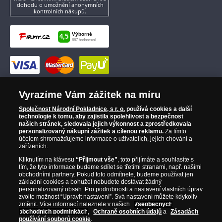
dohodu o umožnění anonymních
kontrolních nákupů.
Vyrazíme Vám zážitek na míru
Společnost Národní Pokladnice, s r. o.
používá cookies a další
technologie k tomu, aby zajistila spolehlivost a bezpečnost
našich stránek, sledovala jejich výkonnost a zprostředkovala
personalizovaný nákupní zážitek a cílenou reklamu.
Za tímto
účelem shromažďujeme informace o uživatelích, jejich chování a
zařízeních.
Kliknutím na klávesu
“Přijmout vše”
, toto přijímáte a souhlasíte s
tím, že tyto informace budeme sdílet se třetími stranami, např. našimi
obchodními partnery. Pokud toto odmítnete, budeme používat jen
základní cookies a bohužel nebudete dostávat žádný
personalizovaný obsah. Pro podrobnosti a nastavení vlastních úprav
zvolte možnost “Upravit nastavení”. Svá nastavení můžete kdykoliv
změnit. Více informací naleznete v našich
Všeobecných
obchodních podmínkách
,
Ochraně osobních údajů
a
Zásadách
používání souborů cookie
.