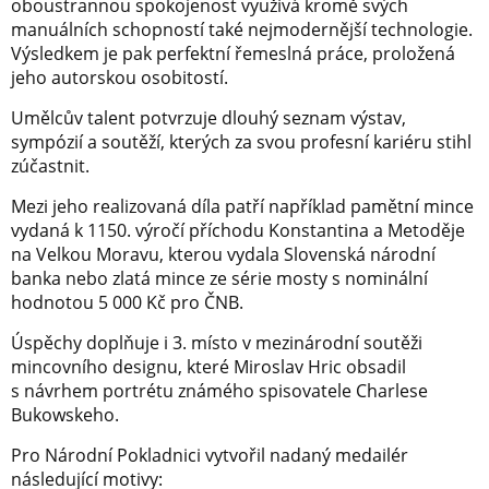
oboustrannou spokojenost využívá kromě svých
manuálních schopností také nejmodernější technologie.
Výsledkem je pak perfektní řemeslná práce, proložená
jeho autorskou osobitostí.
Umělcův talent potvrzuje dlouhý seznam výstav,
sympózií a soutěží, kterých za svou profesní kariéru stihl
zúčastnit.
Mezi jeho realizovaná díla patří například pamětní mince
vydaná k 1150. výročí příchodu Konstantina a Metoděje
na Velkou Moravu, kterou vydala Slovenská národní
banka nebo zlatá mince ze série mosty s nominální
hodnotou 5 000 Kč pro ČNB.
Úspěchy doplňuje i 3. místo v mezinárodní soutěži
mincovního designu, které Miroslav Hric obsadil
s návrhem portrétu známého spisovatele Charlese
Bukowskeho.
Pro Národní Pokladnici vytvořil nadaný medailér
následující motivy: