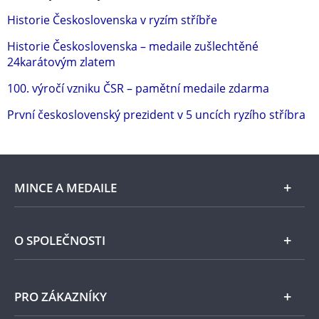
Historie Československa v ryzím stříbře
Historie Československa – medaile zušlechtěné
24karátovým zlatem
100. výročí vzniku ČSR – pamětní medaile zdarma
První československý prezident v 5 uncích ryzího stříbra
MINCE A MEDAILE
E-shop
O SPOLEČNOSTI
Zlato
Národní Pokladnice
PRO ZÁKAZNÍKY
Stříbro
Naše projekty