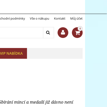
Můj účet:
Přihlásit se
-A
A+
chodní podmínky
Vše o nákupu
Kontakt
Můj účet
0
VIP NABÍDKA
írání mincí a medailí již dávno není