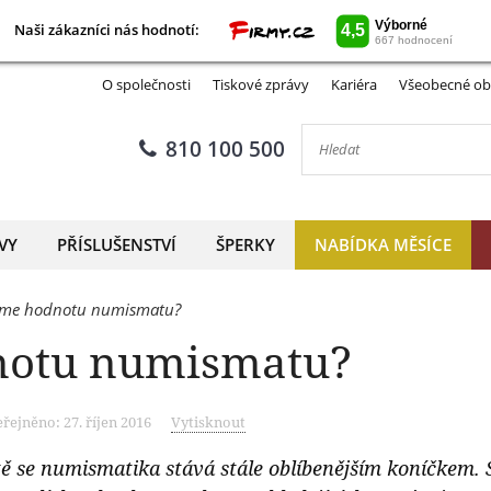
Naši zákazníci nás hodnotí:
Naši zákazníci nás hodnotí:
O společnosti
Tiskové zprávy
Kariéra
Všeobecné ob
810 100 500
VY
PŘÍSLUŠENSTVÍ
ŠPERKY
NABÍDKA MĚSÍCE
áme hodnotu numismatu?
notu numismatu?
řejněno: 27. říjen 2016
Vytisknout
se numismatika stává stále oblíbenějším koníčkem. Sb