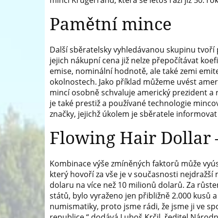
minci Krugerrand, která se letos razí již 50.
Pamětní mince
Další sběratelsky vyhledávanou skupinu tvoří 
jejich nákupní cena již nelze přepočítávat koef
emise, nominální hodnotě, ale také zemi emite
okolnostech. Jako příklad můžeme uvést ameri
mincí osobně schvaluje americký prezident a 
je také prestiž a používané technologie mincov
značky, jejichž úkolem je sběratele informova
Flowing Hair Dollar 
Kombinace výše zmíněných faktorů může vyúst
který hovoří za vše je v současnosti nejdražší
dolaru na více než 10 milionů dolarů. Za růstem 
států, bylo vyraženo jen přibližně 2.000 kusů
numismatiky, proto jsme rádi, že jsme ji ve
republice,“ dodává Luboš Krčil, ředitel Národn