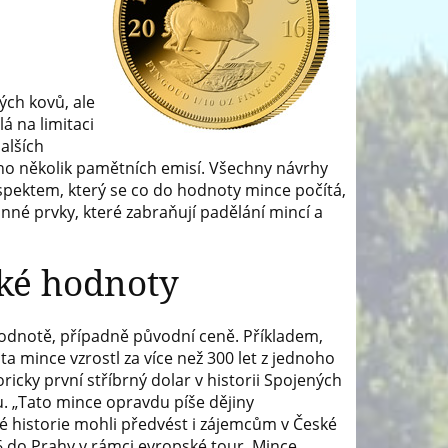
ých kovů, ale
lá na limitaci
alších
eno několik pamětních emisí. Všechny návrhy
spektem, který se co do hodnoty mince počítá,
anné prvky, které zabraňují padělání mincí a
ské hodnoty
odnotě, případně původní ceně. Příkladem,
ta mince vzrostl za více než 300 let z jednoho
toricky první stříbrný dolar v historii Spojených
u. „Tato mince opravdu píše dějiny
 historie mohli předvést i zájemcům v České
16 do Prahy v rámci evropské tour. Mince