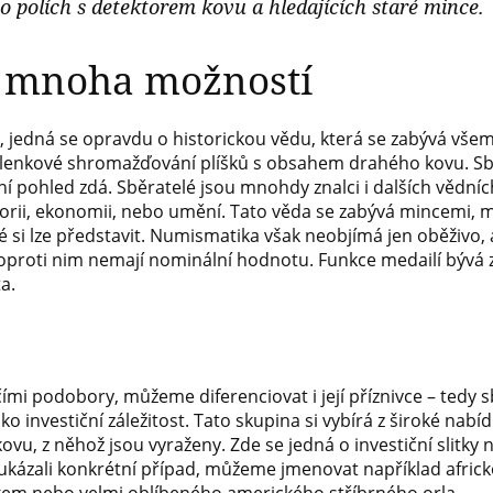
 polích s detektorem kovu a hledajících staré mince.
 mnoha možností
 jedná se opravdu o historickou vědu, která se zabývá všemi
šlenkové shromažďování plíšků s obsahem drahého kovu. Sb
ní pohled zdá. Sběratelé jsou mnohdy znalci i dalších vědní
rii, ekonomii, nebo umění. Tato věda se zabývá mincemi, m
eré si lze představit. Numismatika však neobjímá jen oběživo,
le oproti nim nemají nominální hodnotu. Funkce medailí býv
a.
mi podobory, můžeme diferenciovat i její příznivce – tedy s
ko investiční záležitost. Tato skupina si vybírá z široké nabíd
vu, z něhož jsou vyraženy. Zde se jedná o investiční slitky
i ukázali konkrétní případ, můžeme jmenovat například africk