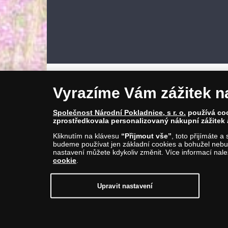
Vyrazíme Vám zážitek n
Společnost Národní Pokladnice, s r. o.
používá cook
zprostředkovala personalizovaný nákupní zážitek 
Kliknutím na klávesu
“Přijmout vše”
, toto přijímáte 
budeme používat jen základní cookies a bohužel nebud
© Copyright 2026 - Národní Pokladnice, s. r. o.; Karolinská 
nastavení můžete kdykoliv změnit. Více informací nal
E-mail: info@narodnipokladnice.cz, www.narodnipokladnic
cookie
.
Společnost zapsána v OR vedeném Městským soudem v Pra
Upravit nastavení
Upravit nastavení souborů cookie můžete
kl