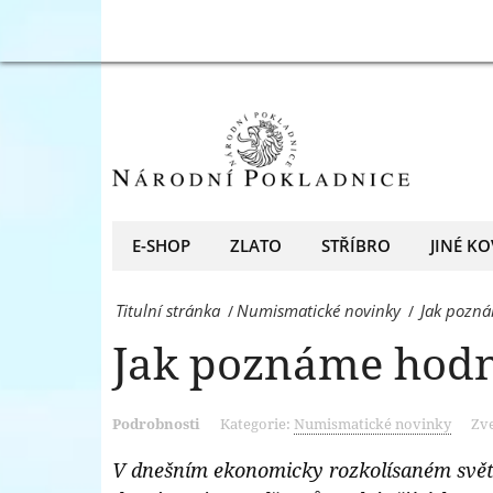
Pokladnice
Jak
-
poznáme
přední
hodnotu
evropský
numismatu?
prodejce
-
mincí
Národní
E-SHOP
ZLATO
STŘÍBRO
JINÉ KO
a
Pokladnice
medailí
Titulní stránka
Numismatické novinky
Jak pozn
/
/
-
Jak poznáme hod
přední
evropský
Podrobnosti
Kategorie:
Numismatické novinky
Zve
prodejce
mincí
V dnešním ekonomicky rozkolísaném světě 