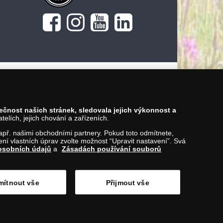
pečnost našich stránek, sledovala jejich výkonnost a
lích, jejich chování a zařízeních.
 např. našimi obchodními partnery. Pokud toto odmítnete,
í vlastních úprav zvolte možnost “Upravit nastavení”. Svá
osobních údajů
a
Zásadách používání souborů
ítnout vše
Přijmout vše