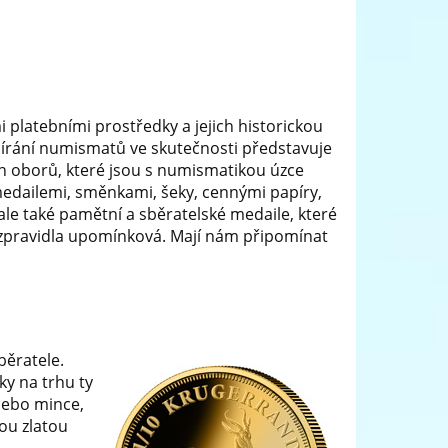
 platebními prostředky a jejich historickou
írání numismatů ve skutečnosti představuje
ch oborů, které jsou s numismatikou úzce
edailemi, směnkami, šeky, cennými papíry,
 ale také pamětní a sběratelské medaile, které
á zpravidla upomínková. Mají nám připomínat
běratele.
ky na trhu ty
 nebo mince,
ou zlatou