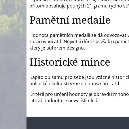
přitom obsahuje pouhých 21 gramu ryzího stř
Pamětní medaile
Hodnota pamětních medailí se dá odvozovat v p
zpracování atd. Největší důraz je však u pamě
který je autorem designu.
Historické mince
Kapitolou samu pro sebe jsou vzácné historick
politické okolnosti vzniku numismatu, atd.
Kritérií pro určení hodnoty je opravdu mnoho,
citová hodnota je nevyčíslitelná.