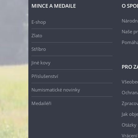
MINCE A MEDAILE
O SPO
Národní
E-shop
Naše pr
Zlato
Pomáh
Stříbro
Jiné kovy
PRO Z
Příslušenství
Všeobe
Numismatické novinky
Ochran
Medailéři
Zpracov
Jak obj
Otázky 
Vrácení