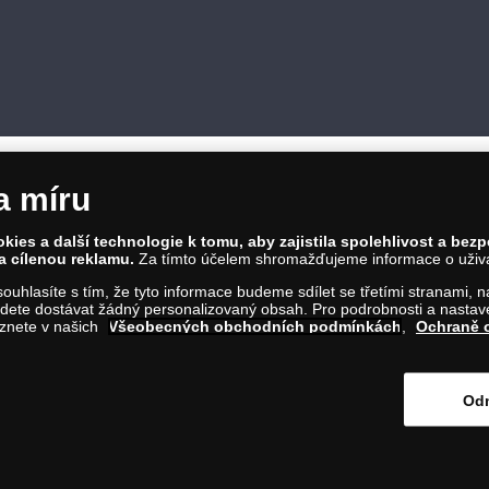
a míru
ies a další technologie k tomu, aby zajistila spolehlivost a bez
a cílenou reklamu.
Za tímto účelem shromažďujeme informace o uživate
a souhlasíte s tím, že tyto informace budeme sdílet se třetími stranami,
ete dostávat žádný personalizovaný obsah. Pro podrobnosti a nastaven
661/4, 186 00 Praha 8; Tel.: 810 100 500
eznete v našich
Všeobecných obchodních podmínkách
,
Ochraně 
e.cz; IČ: 28507622; DIČ: CZ28507622
ze, oddíl C, vložka 146644
Odm
iknutím na tento odkaz
.