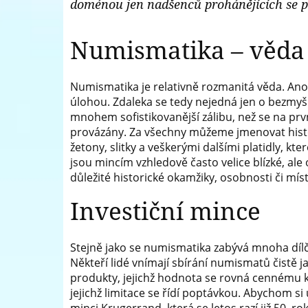
doménou jen nadšenců prohánějících se po
a
medailí
Numismatika – věda
Numismatika je relativně rozmanitá věda. Ano,
úlohou. Zdaleka se tedy nejedná jen o bezmy
mnohem sofistikovanější zálibu, než se na prv
provázány. Za všechny můžeme jmenovat histo
žetony, slitky a veškerými dalšími platidly, kt
jsou mincím vzhledově často velice blízké, a
důležité historické okamžiky, osobnosti či míst
Investiční mince
Stejně jako se numismatika zabývá mnoha dílčí
Někteří lidé vnímají sbírání numismatů čistě ja
produkty, jejichž hodnota se rovná cennému ko
jejichž limitace se řídí poptávkou. Abychom s