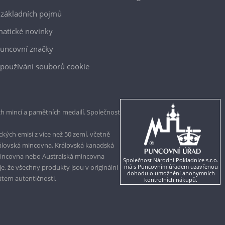
 základních pojmů
atické novinky
uncovní značky
používání souborů cookie
h mincí a pamětních medailí. Společnost
kých emisí z více než 50 zemí, včetně
rálovská mincovna, Královská kanadská
mincovna nebo Australská mincovna
Společnost Národní Pokladnice s.r.o.
, že všechny produkty jsou v originální
má s Puncovním úřadem uzavřenou
dohodu o umožnění anonymních
kátem autentičnosti.
kontrolních nákupů.