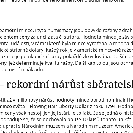
 rokem nebo velmi oblíbeného amerického stříbrného orla.
pamětní mince. I tyto numismaty jsou obvykle raženy z drah
icientem ceny za unci zlata či stříbra. Hodnota mince je závis
nta, události, v rámci které byla mince vyražena, a mnoha d
cké stříbrné dolary. Každý rok je v americké mincovně raž
raznice je po ukončení ražby pokaždé zlikvidována. Dalším a
ny, jež determinuje kvalitu ražby. Další kapitolou jsou ochr
t o emisním nákladu.
– rekordní nárůst sběratel
it až v milionový nárůst hodnoty mince oproti nominální h
 mince světa – Flowing Hair Liberty Dollar z roku 1794. Hodno
ceny však nestojí jen její stáří. Je to fakt, že se jedná o his
 a odhaduje se, že se dochovalo pouze 10 kusů tohoto unikát
 spolupráci s Národním muzeem a Národním muzeem Americké
í Pokladnice, která přivezla nejdražší minci světa v roce 20