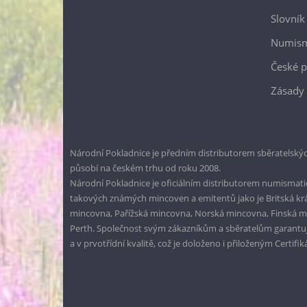
Slovník
Numism
České p
Zásady 
Národní Pokladnice je předním distributorem sběratelskýc
působí na českém trhu od roku 2008.
Národní Pokladnice je oficiálním distributorem numismatic
takových známých mincoven a emitentů jako je Britská k
mincovna, Pařížská mincovna, Norská mincovna, Finská 
Perth. Společnost svým zákazníkům a sběratelům garantuje
a v prvotřídní kvalitě, což je doloženo i přiloženým Certifi