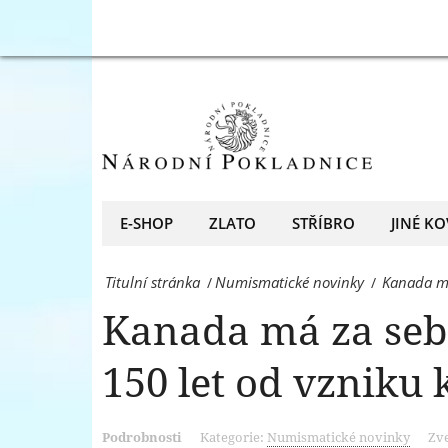
velkém
Kanada
stylu.
má
Připomněla
za
si
sebou
150
oslavy
let
ve
E-SHOP
ZLATO
STŘÍBRO
JINÉ KO
od
velkém
vzniku
Titulní stránka
Numismatické novinky
Kanada má
/
/
stylu.
konfederace
Kanada má za sebo
Připomněla
-
si
150 let od vzniku
Národní
150
Pokladnice
let
Podrobnosti
Kategorie:
Numismatické novinky
Zve
-