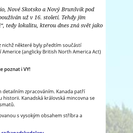
ario, Nové Skotsko a Nový Brunšvik pod
oužíván už v 16. století. Tehdy jím
 tedy lokalitu, kterou dnes zná svět jako
z nichž některé byly předtím součástí
í Americe (anglicky British North America Act)
e poznat i VY!
m detailním zpracováním. Kanada patří
u historii. Kanadská královská mincovna se
mismatů.
tovanou s vysokým obsahem stříbra a