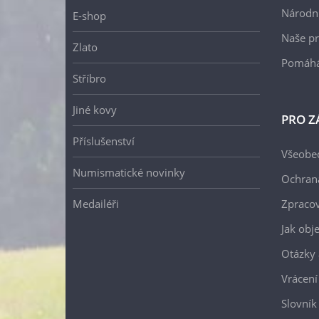
Národní
E-shop
Naše pr
Zlato
Pomáh
Stříbro
Jiné kovy
PRO Z
Příslušenství
Všeobe
Numismatické novinky
Ochran
Medailéři
Zpracov
Jak obj
Otázky 
Vrácení
Slovník