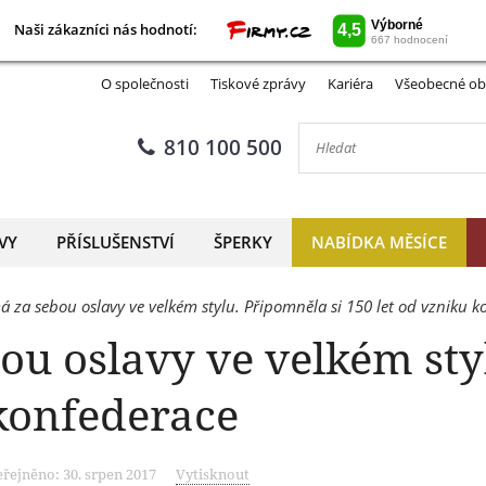
Naši zákazníci nás hodnotí:
Naši zákazníci nás hodnotí:
O společnosti
Tiskové zprávy
Kariéra
Všeobecné ob
810 100 500
VY
PŘÍSLUŠENSTVÍ
ŠPERKY
NABÍDKA MĚSÍCE
 za sebou oslavy ve velkém stylu. Připomněla si 150 let od vzniku k
u oslavy ve velkém sty
 konfederace
řejněno: 30. srpen 2017
Vytisknout