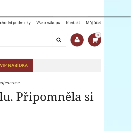
Můj účet:
Přihlásit se
-A
A+
chodní podmínky
Vše o nákupu
Kontakt
Můj účet
0
VIP NABÍDKA
onfederace
lu. Připomněla si