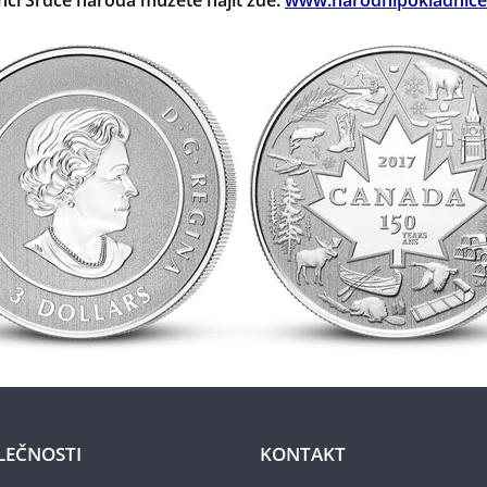
nci Srdce národa můžete najít zde:
www.narodnipokladnice
LEČNOSTI
KONTAKT