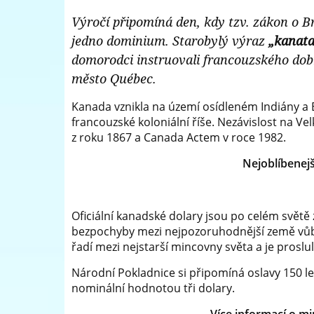
od
Výročí připomíná den, kdy tzv. zákon o B
přední
vzniku
jedno dominium. Starobylý výraz
„kanata
evropský
konfederace
domorodci instruovali francouzského dobr
prodejce
město Québec.
-
mincí
Kanada vznikla na území osídleném Indiány a Es
Národní
francouzské koloniální říše. Nezávislost na Ve
a
Pokladnice
z roku 1867 a Canada Actem v roce 1982.
medailí
-
Nejoblíbenejš
přední
evropský
Oficiální kanadské dolary jsou po celém svět
prodejce
bezpochyby mezi nejpozoruhodnější země vůbec 
řadí mezi nejstarší mincovny světa a je proslu
mincí
Národní Pokladnice si připomíná oslavy 150 
a
nominální hodnotou tři dolary.
medailí