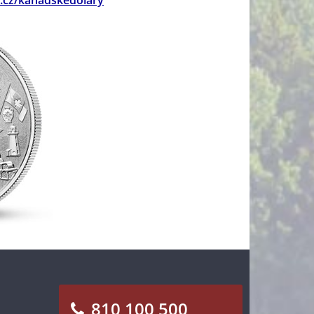
.cz/kanadskedolary
810 100 500