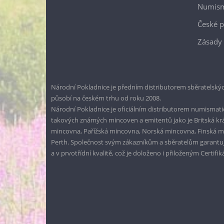
Numism
České p
Zásady 
Národní Pokladnice je předním distributorem sběratelskýc
působí na českém trhu od roku 2008.
Národní Pokladnice je oficiálním distributorem numismatic
takových známých mincoven a emitentů jako je Britská k
mincovna, Pařížská mincovna, Norská mincovna, Finská 
Perth. Společnost svým zákazníkům a sběratelům garantuje
a v prvotřídní kvalitě, což je doloženo i přiloženým Certifi