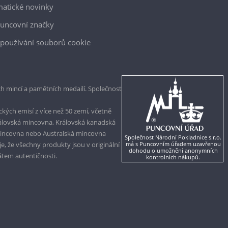
atické novinky
uncovní značky
používání souborů cookie
h mincí a pamětních medailí. Společnost
kých emisí z více než 50 zemí, včetně
rálovská mincovna, Královská kanadská
mincovna nebo Australská mincovna
Společnost Národní Pokladnice s.r.o.
, že všechny produkty jsou v originální
má s Puncovním úřadem uzavřenou
dohodu o umožnění anonymních
kátem autentičnosti.
kontrolních nákupů.