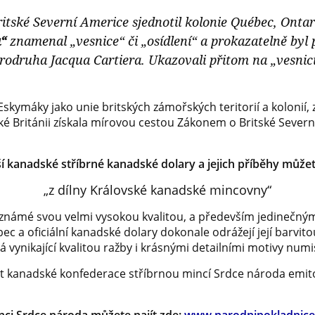
ritské Severní Americe sjednotil kolonie Québec, Ont
“
znamenal „vesnice“ či „osídlení“ a prokazatelně byl p
odruha Jacqua Cartiera. Ukazovali přitom na „vesnici“,
kymáky jako unie britských zámořských teritorií a kolonií, 
lké Británii získala mírovou cestou Zákonem o Britské Severn
í kanadské stříbrné kanadské dolary a jejich příběhy můžet
„z dílny Královské kanadské mincovny“
ě známé svou velmi vysokou kvalitou, a především jedinečný
a oficiální kanadské dolary dokonale odrážejí její barvito
lá vynikající kvalitou ražby i krásnými detailními motivy nu
let kanadské konfederace stříbrnou mincí Srdce národa emi