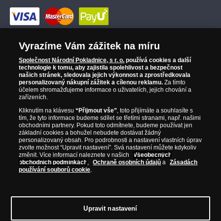
Vyrazíme Vám zážitek na míru
Společnost Národní Pokladnice, s r. o.
používá cookies a další
technologie k tomu, aby zajistila spolehlivost a bezpečnost
našich stránek, sledovala jejich výkonnost a zprostředkovala
personalizovaný nákupní zážitek a cílenou reklamu.
Za tímto
účelem shromažďujeme informace o uživatelích, jejich chování a
zařízeních.
Kliknutím na klávesu
“Přijmout vše”
, toto přijímáte a souhlasíte s
tím, že tyto informace budeme sdílet se třetími stranami, např. našimi
obchodními partnery. Pokud toto odmítnete, budeme používat jen
základní cookies a bohužel nebudete dostávat žádný
personalizovaný obsah. Pro podrobnosti a nastavení vlastních úprav
zvolte možnost “Upravit nastavení”. Svá nastavení můžete kdykoliv
změnit. Více informací naleznete v našich
Všeobecných
obchodních podmínkách
,
Ochraně osobních údajů
a
Zásadách
používání souborů cookie
.
© Copyright 2026 - Národní Pokladnice, s. r. o.; Karolinská 661/4, 186
Upravit nastavení
00 Praha 8; Tel.: 810 100 500
E-mail: info@narodnipokladnice.cz,