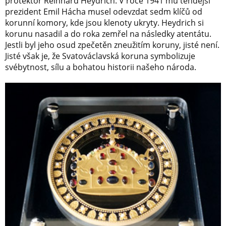
protektor Reinhard Heydrich. V roce 1941 mu tehdejší
prezident Emil Hácha musel odevzdat sedm klíčů od
korunní komory, kde jsou klenoty ukryty. Heydrich si
korunu nasadil a do roka zemřel na následky atentátu.
Jestli byl jeho osud zpečetěn zneužitím koruny, jisté není.
Jisté však je, že Svatováclavská koruna symbolizuje
svébytnost, sílu a bohatou historii našeho národa.