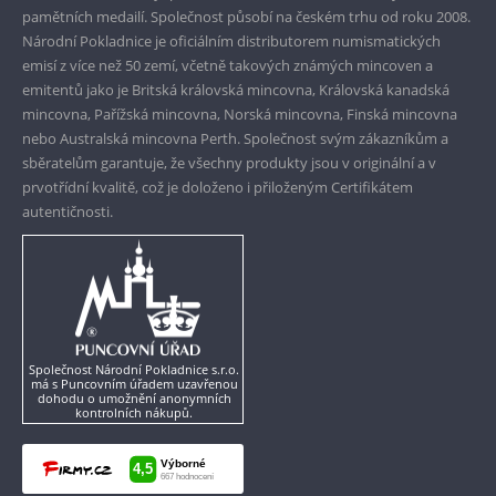
pamětních medailí. Společnost působí na českém trhu od roku 2008.
Pouze originální produkty
Národní Pokladnice je oficiálním distributorem numismatických
emisí z více než 50 zemí, včetně takových známých mincoven a
emitentů jako je Britská královská mincovna, Královská kanadská
mincovna, Pařížská mincovna, Norská mincovna, Finská mincovna
nebo Australská mincovna Perth. Společnost svým zákazníkům a
sběratelům garantuje, že všechny produkty jsou v originální a v
prvotřídní kvalitě, což je doloženo i přiloženým Certifikátem
autentičnosti.
Společnost Národní Pokladnice s.r.o.
má s Puncovním úřadem uzavřenou
dohodu o umožnění anonymních
kontrolních nákupů.