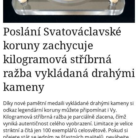
Poslání Svatováclavské
koruny zachycuje
kilogramová stříbrná
ražba vykládaná drahými
kameny
Díky nové pamětní medaili vykládané drahými kameny si
odkaz legendární koruny můžete připomínat i Vy.
Kilogramová stříbrná ražba je parciálně zlacena, čímž
vyniká autentičnost celého vyobrazení. Limitace je velice
striktní a čítá jen 100 exemplářů celosvětově. Pokud si
přejete stát se jedním ze šťastných majitelů, neváhejte