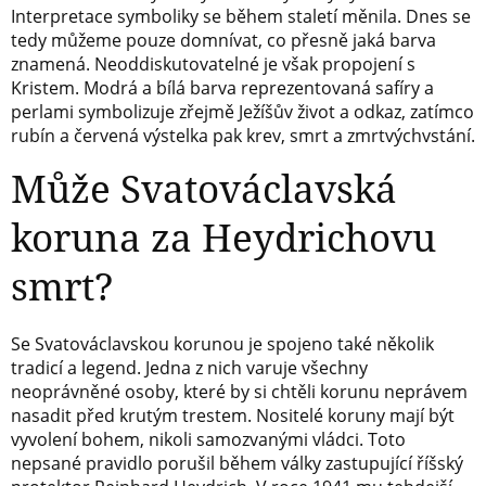
Interpretace symboliky se během staletí měnila. Dnes se
tedy můžeme pouze domnívat, co přesně jaká barva
znamená. Neoddiskutovatelné je však propojení s
Kristem. Modrá a bílá barva reprezentovaná safíry a
perlami symbolizuje zřejmě Ježíšův život a odkaz, zatímco
rubín a červená výstelka pak krev, smrt a zmrtvýchvstání.
Může Svatováclavská
koruna za Heydrichovu
smrt?
Se Svatováclavskou korunou je spojeno také několik
tradicí a legend. Jedna z nich varuje všechny
neoprávněné osoby, které by si chtěli korunu neprávem
nasadit před krutým trestem. Nositelé koruny mají být
vyvolení bohem, nikoli samozvanými vládci. Toto
nepsané pravidlo porušil během války zastupující říšský