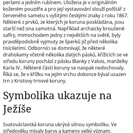
perlami a jedním rubínem. Uložena je v originálním
koženém pouzdře a pro její vystavování slouží polštář z
červeného sametu s vyšitými českými znaky z roku 1867.
Některé z prvků, ze kterých je koruna poskládána, jsou
starší než ona samotná. Například archaicky broušené
safíry, mimochodem jedny z největších na světě, byly
pravděpodobně vyjmuty ze šperků již před několika
tisíciletími. Odborníci se domnívají, že některé
drahokamy včetně několika zlatých pásků, křížících se ve
středu koruny pochází z pásku Blanky z Valois, manželky
Karla IV.. Některé části koruny se naopak nedochovaly.
Říká se, že v křížku na jejím vrchu dokonce býval usazen
trn z Kristovy trnové koruny.
Symbolika ukazuje na
Ježíše
Svatováclavská koruna ukrývá silnou symboliku. Ve
středověku mívaly barvy a kameny velký význam.