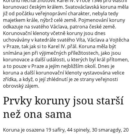
Korunu nechal zhotovit Karel IV. v roce 1346 pro vlastní
korunovaci českým králem. Svatováclavská koruna měla
již od počátku veřejnoprávní charakter, nebyla tedy
majetkem krále, nýbrž celé země. Pojmenování koruny
odkazuje na svatého Václava, patrona české země.
Korunovační klenoty včetně koruny jsou dnes
uchovávány v katedrále svatého Víta, Václava a Vojtěcha
v Praze, tak jak si to Karel IV. přál. Koruna měla být
snímána jen při výjimečných příležitostech, jako jsou
korunovace a další události, u kterých byl král přítomen,
a to pouze v Praze a jejím nejbližším okolí. Dnes je
koruna a další korunovační klenoty vystavována velice
zřídka, a když, o její zhlédnutí je ze strany veřejnosti
obrovský zájem.
Prvky koruny jsou starší
než ona sama
Koruna je osazena 19 safíry, 44 spinely, 30 smaragdy, 20