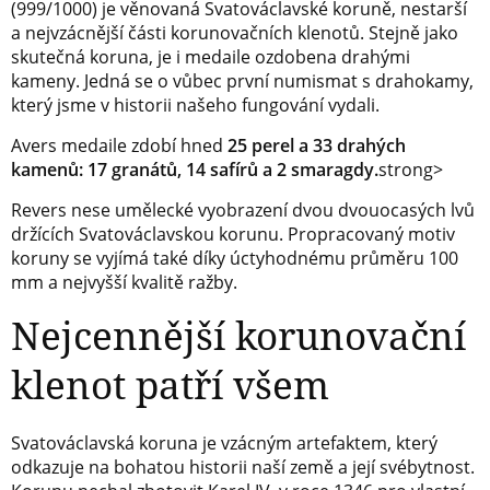
(999/1000) je věnovaná Svatováclavské koruně, nestarší
a nejvzácnější části korunovačních klenotů. Stejně jako
skutečná koruna, je i medaile ozdobena drahými
kameny. Jedná se o vůbec první numismat s drahokamy,
který jsme v historii našeho fungování vydali.
Avers medaile zdobí hned
25 perel a 33 drahých
kamenů: 17 granátů, 14 safírů a 2 smaragdy.
strong>
Revers nese umělecké vyobrazení dvou dvouocasých lvů
držících Svatováclavskou korunu. Propracovaný motiv
koruny se vyjímá také díky úctyhodnému průměru 100
mm a nejvyšší kvalitě ražby.
Nejcennější korunovační
klenot patří všem
Svatováclavská koruna je vzácným artefaktem, který
odkazuje na bohatou historii naší země a její svébytnost.