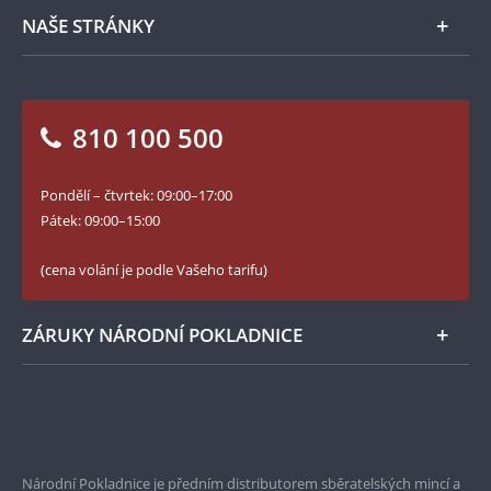
Zpracování osobních údajů
Numismatické novinky
Napište nám
NAŠE STRÁNKY
Jak objednat
Jak Vám můžeme pomoci?
Medailéři
Otázky a odpovědi
Kontakt pro média
Blog Pokladnice mincí
Vrácení zboží - formulář
810 100 500
Facebook Národní Pokladnice
Slovník základních pojmů
YouTube Národní Pokladnice
Pondělí – čtvrtek: 09:00–17:00
Numismatické novinky
Twitter Národní Pokladnice
Pátek: 09:00–15:00
České puncovní značky
LinkedIn Národní Pokladnice
(cena volání je podle Vašeho tarifu)
Zásady používání souborů cookie
Instagram Národní Pokladnice
ZÁRUKY NÁRODNÍ POKLADNICE
Bezpečné nákupy
Prvotřídní servis
Garance nejvyšší kvality
Národní Pokladnice je předním distributorem sběratelských mincí a