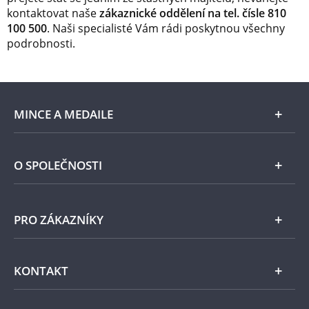
kontaktovat naše
zákaznické oddělení na tel. čísle 810
100 500
. Naši specialisté Vám rádi poskytnou všechny
podrobnosti.
MINCE A MEDAILE
E-shop
O SPOLEČNOSTI
Zlato
Národní Pokladnice
PRO ZÁKAZNÍKY
Stříbro
Naše projekty
Jiné kovy
Pomáháme
Všeobecné obchodní podmínky
KONTAKT
Příslušenství
Ochrana osobních údajů