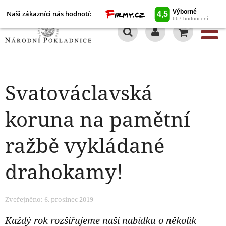
Naši zákazníci nás hodnotí:
0
Svatováclavská
koruna na pamětní
ražbě vykládané
drahokamy!
Zveřejněno: 6. prosinec 2019
Každý rok rozšiřujeme naši nabídku o několik