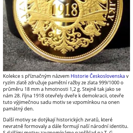
Kolekce s příznačným názvem
Historie Československa
v
ryzím zlatě združuje pamětní ražby ze zlata 999/1000 o
průměru 18 mm a hmotnosti 1,2 g. Stejně tak jako se
nám 28. října 1918 otevřely dveře k demokracii, otevře
tuto výjimečnou sadu motiv se vzpomínkou na onen
památný den.
Další motivy se dotýkají historických zvratů, které
nevratně formovaly a dále formují naší národní identitu.
S dalšími motivy zavzpomínáme například na T. G.