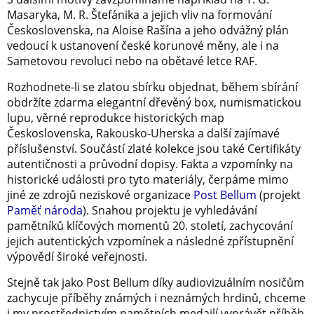
Masaryka, M. R. Štefánika a jejich vliv na formování
Československa, na Aloise Rašína a jeho odvážný plán
vedoucí k ustanovení české korunové měny, ale i na
Sametovou revoluci nebo na obětavé letce RAF.
Rozhodnete-li se zlatou sbírku objednat, během sbírání
obdržíte zdarma elegantní dřevěný box, numismatickou
lupu, věrné reprodukce historických map
Československa, Rakousko-Uherska a další zajímavé
příslušenství. Součástí zlaté kolekce jsou také Certifikáty
autentičnosti a průvodní dopisy. Fakta a vzpomínky na
historické události pro tyto materiály, čerpáme mimo
jiné ze zdrojů neziskové organizace
Post Bellum
(projekt
Paměť národa
). Snahou projektu je vyhledávání
pamětníků klíčových momentů 20. století, zachycování
jejich autentických vzpomínek a následné zpřístupnění
výpovědí široké veřejnosti.
Stejně tak jako Post Bellum díky audiovizuálním nosičům
zachycuje příběhy známých i neznámých hrdinů, chceme
i my prostřednictvím pamětních medailí vyprávět příběh