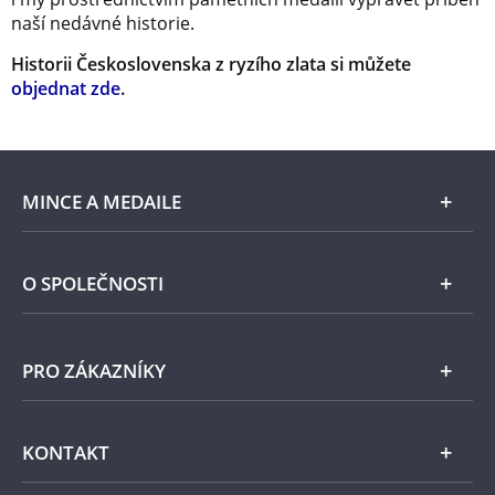
naší nedávné historie.
Historii Československa z ryzího zlata si můžete
objednat zde
.
MINCE A MEDAILE
E-shop
O SPOLEČNOSTI
Zlato
Národní Pokladnice
PRO ZÁKAZNÍKY
Stříbro
Naše projekty
Jiné kovy
Pomáháme
Všeobecné obchodní podmínky
KONTAKT
Příslušenství
Ochrana osobních údajů