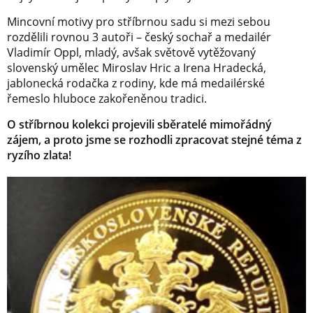
Mincovní motivy pro stříbrnou sadu si mezi sebou
rozdělili rovnou 3 autoři – český sochař a medailér
Vladimír Oppl, mladý, avšak světově vytěžovaný
slovenský umělec Miroslav Hric a Irena Hradecká,
jablonecká rodačka z rodiny, kde má medailérské
řemeslo hluboce zakořeněnou tradici.
O stříbrnou kolekci projevili sběratelé mimořádný
zájem, a proto jsme se rozhodli zpracovat stejné téma z
ryzího zlata!