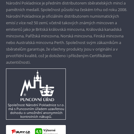
Garance nejvyšší kvality
Národní Pokladnice je předním distributorem sběratelských mincí a
pamětních medailí. Společnost působí na českém trhu od roku 2008.
Pouze originální produkty
Národní Pokladnice je oficiálním distributorem numismatických
emisí z více než 50 zemí, včetně takových známých mincoven a
emitentů jako je Britská královská mincovna, Královská kanadská
mincovna, Pařížská mincovna, Norská mincovna, Finská mincovna
nebo Australská mincovna Perth. Společnost svým zákazníkům a
sběratelům garantuje, že všechny produkty jsou v originální a v
prvotřídní kvalitě, což je doloženo i přiloženým Certifikátem
autentičnosti.
Společnost Národní Pokladnice s.r.o.
má s Puncovním úřadem uzavřenou
dohodu o umožnění anonymních
kontrolních nákupů.