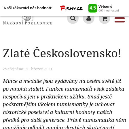
Naši zákazníci nás hodnotí:
0
Zlaté Československo!
Zveřejněno: 30. březen 2021
Mince a medaile jsou vydávány na celém světě již
po mnohá staletí. Funkce numismatů však zdaleka
nespočívá jen v praktickém užitku. Snad ještě
podstatnějším úkolem numismatiky je uchovat
historické poselství a kulturní hodnoty našich
předků pro další generace. Právě numismatika nám
umožňuje odhalit mnoho skrytých skutečností.