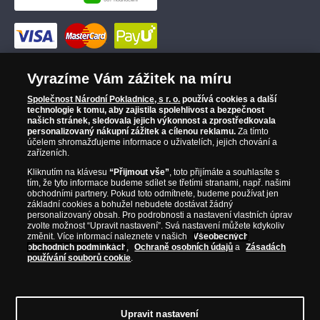
Vyrazíme Vám zážitek na míru
Společnost Národní Pokladnice, s r. o.
používá cookies a další
technologie k tomu, aby zajistila spolehlivost a bezpečnost
našich stránek, sledovala jejich výkonnost a zprostředkovala
personalizovaný nákupní zážitek a cílenou reklamu.
Za tímto
účelem shromažďujeme informace o uživatelích, jejich chování a
zařízeních.
Kliknutím na klávesu
“Přijmout vše”
, toto přijímáte a souhlasíte s
tím, že tyto informace budeme sdílet se třetími stranami, např. našimi
obchodními partnery. Pokud toto odmítnete, budeme používat jen
základní cookies a bohužel nebudete dostávat žádný
personalizovaný obsah. Pro podrobnosti a nastavení vlastních úprav
zvolte možnost “Upravit nastavení”. Svá nastavení můžete kdykoliv
změnit. Více informací naleznete v našich
Všeobecných
obchodních podmínkách
,
Ochraně osobních údajů
a
Zásadách
používání souborů cookie
.
© Copyright 2026 - Národní Pokladnice, s. r. o.; Karolinská 661/4, 186
Upravit nastavení
00 Praha 8; Tel.: 810 100 500
E-mail: info@narodnipokladnice.cz,