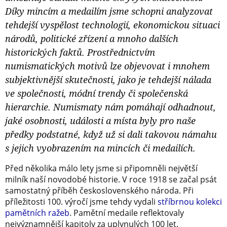
Díky mincím a medailím jsme schopni analyzovat
tehdejší vyspělost technologií, ekonomickou situaci
národů, politické zřízení a mnoho dalších
historických faktů. Prostřednictvím
numismatických motivů lze objevovat i mnohem
subjektivnější skutečnosti, jako je tehdejší nálada
ve společnosti, módní trendy či společenská
hierarchie. Numismaty nám pomáhají odhadnout,
jaké osobnosti, události a místa byly pro naše
předky podstatné, když už si dali takovou námahu
s jejich vyobrazením na mincích či medailích.
Před několika málo lety jsme si připomněli největší
milník naší novodobé historie. V roce 1918 se začal psát
samostatný příběh československého národa. Při
příležitosti 100. výročí jsme tehdy vydali
stříbrnou kolekci
pamětních ražeb
. Pamětní medaile reflektovaly
nejvýznamnější kapitoly za uplynulých 100 let.