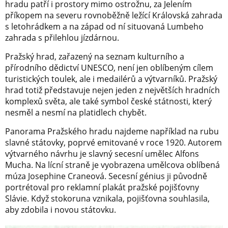
hradu patří i prostory mimo ostrožnu, za Jelením
příkopem na severu rovnoběžně ležící Královská zahrada
s letohrádkem a na západ od ní situovaná Lumbeho
zahrada s přilehlou jízdárnou.
Pražský hrad, zařazený na seznam kulturního a
přírodního dědictví UNESCO, není jen oblíbeným cílem
turistických toulek, ale i medailérů a výtvarníků. Pražský
hrad totiž představuje nejen jeden z největších hradních
komplexů světa, ale také symbol české státnosti, který
nesměl a nesmí na platidlech chybět.
Panorama Pražského hradu najdeme například na rubu
slavné státovky, poprvé emitované v roce 1920. Autorem
výtvarného návrhu je slavný secesní umělec Alfons
Mucha. Na lícní straně je vyobrazena umělcova oblíbená
múza Josephine Craneová. Secesní génius ji původně
portrétoval pro reklamní plakát pražské pojišťovny
Slávie. Když stokoruna vznikala, pojišťovna souhlasila,
aby zdobila i novou státovku.