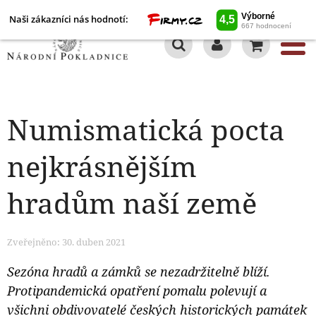
Naši zákazníci nás hodnotí:
0
Numismatická pocta
nejkrásnějším
hradům naší země
Zveřejněno: 30. duben 2021
Sezóna hradů a zámků se nezadržitelně blíží.
Protipandemická opatření pomalu polevují a
všichni obdivovatelé českých historických památek