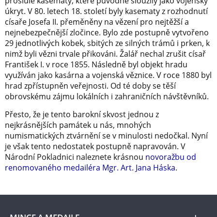
proslulé kasematy, které původně sloužily jako vojenský
úkryt. V 80. letech 18. století byly kasematy z rozhodnutí
císaře Josefa II. přeměněny na vězení pro nejtěžší a
nejnebezpečnější zločince. Bylo zde postupně vytvořeno
29 jednotlivých kobek, sbitých ze silných trámů i prken, k
nimž byli vězni trvale přikováni. Žalář nechal zrušit císař
František I. v roce 1855. Následně byl objekt hradu
využíván jako kasárna a vojenská věznice. V roce 1880 byl
hrad zpřístupněn veřejnosti. Od té doby se těší
obrovskému zájmu lokálních i zahraničních návštěvníků.
Přesto, že je tento barokní skvost jednou z
nejkrásnějších památek u nás, mnohých
numismatických ztvárnění se v minulosti nedočkal. Nyní
je však tento nedostatek postupně napravován. V
Národní Pokladnici naleznete krásnou
novoražbu od
renomovaného medailéra Mgr. Art. Jana Háska
.