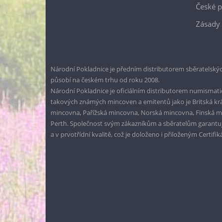
České p
Zásady 
Národní Pokladnice je předním distributorem sběratelskýc
působí na českém trhu od roku 2008.
Národní Pokladnice je oficiálním distributorem numismatic
takových známých mincoven a emitentů jako je Britská k
mincovna, Pařížská mincovna, Norská mincovna, Finská 
Perth. Společnost svým zákazníkům a sběratelům garantuje
a v prvotřídní kvalitě, což je doloženo i přiloženým Certifi