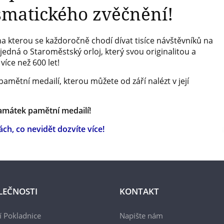
smatického zvěčnění!
 na kterou se každoročně chodí dívat tisíce návštěvníků na
jedná o Staroměstský orloj, který svou originalitou a
íce než 600 let!
amětní medailí, kterou můžete od září nalézt v její
amátek pamětní medailí!
ch, co nevidět dozvíte více!
LEČNOSTI
KONTAKT
 Pokladnice
Napište nám