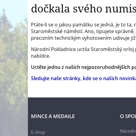
dočkala svého numi
Ptáte-li se o jakou památku se jedná, je to ta,
Staroměstské náměstí. Ano, tipujete správně, 
precizním technickým vyhotovením udivuje již v
Národní Pokladnice uctila Staroměstský orloj p
nabídce.
Uctěte jednu z našich nejpozoruhodnějších p
Sledujte naše stránky, kde se o našich novinká
MINCE A MEDAILE
O SPO
Národní
E-shop