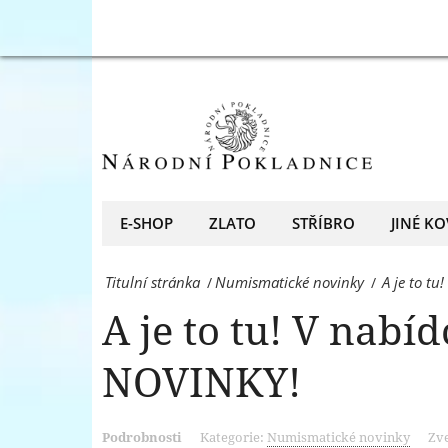
Národní
A
Pokladnice
je
naleznete
to
NOVINKY!
tu!
-
V
Národní
nabídce
E-SHOP
ZLATO
STŘÍBRO
JINÉ KO
Pokladnice
Národní
-
Titulní stránka
Numismatické novinky
A je to t
/
/
Pokladnice
přední
A je to tu! V nab
naleznete
evropský
NOVINKY!
NOVINKY!
prodejce
-
mincí
Národní
Podrobnosti
Kategorie:
Numismatické novinky
Zve
a