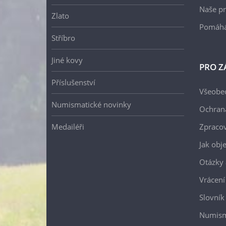
Naše pr
Zlato
Pomáh
Stříbro
Jiné kovy
PRO Z
Příslušenství
Všeobe
Numismatické novinky
Ochran
Medailéři
Zpracov
Jak obj
Otázky 
Vrácení
Slovník
Numism