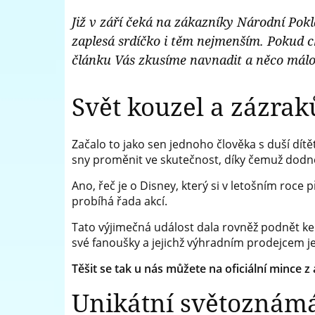
Pokladnice
Již v září čeká na zákazníky Národní Pok
medailí
-
zaplesá srdíčko i těm nejmenším. Pokud c
přední
článku Vás zkusíme navnadit a něco málo
evropský
Svět kouzel a zázraků
prodejce
mincí
Začalo to jako sen jednoho člověka s duší dí
a
sny proměnit ve skutečnost, díky čemuž dodne
medailí
Ano, řeč je o Disney, který si v letošním roce
probíhá řada akcí.
Tato výjimečná událost dala rovněž podnět ke v
své fanoušky a jejichž výhradním prodejcem j
Těšit se tak u nás můžete na oficiální mince 
Unikátní světoznámá