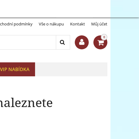
Můj účet:
Přihlásit se
-A
A+
chodní podmínky
Vše o nákupu
Kontakt
Můj účet
0
VIP NABÍDKA
naleznete