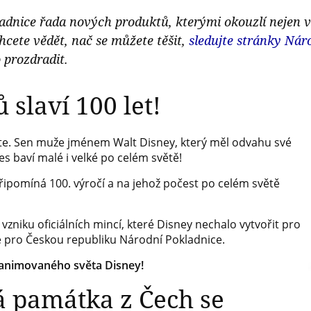
ladnice řada nových produktů, kterými okouzlí nejen v
hcete vědět, nač se můžete těšit,
sledujte stránky Nár
 prozdradit.
 slaví 100 let!
těte. Sen muže jménem Walt Disney, který měl odvahu své
s baví malé i velké po celém světě!
 připomíná 100. výročí a na jehož počest po celém světě
zniku oficiálních mincí, které Disney nechalo vytvořit pro
e pro Českou republiku Národní Pokladnice.
z animovaného světa Disney!
 památka z Čech se