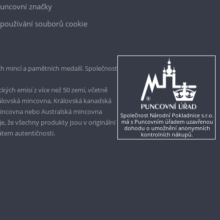
uncovní značky
používání souborů cookie
h mincí a pamětních medailí. Společnost
kých emisí z více než 50 zemí, včetně
rálovská mincovna, Královská kanadská
mincovna nebo Australská mincovna
Společnost Národní Pokladnice s.r.o.
, že všechny produkty jsou v originální
má s Puncovním úřadem uzavřenou
dohodu o umožnění anonymních
kátem autentičnosti.
kontrolních nákupů.