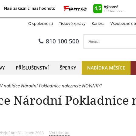
Naši zákazníci nás hodnotí:
Naši zákazníci nás hodnotí:
O společnosti
Tiskové zprávy
Kariéra
Všeobecné ob
810 100 500
VY
PŘÍSLUŠENSTVÍ
ŠPERKY
NABÍDKA MĚSÍCE
u! V nabídce Národní Pokladnice naleznete NOVINKY!
ídce Národní Pokladnice 
řejněno: 31. srpen 2023
Vytisknout