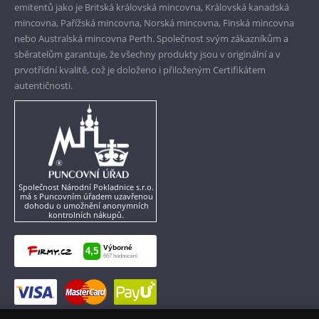
emitentů jako je Britská královská mincovna, Královská kanadská
mincovna, Pařížská mincovna, Norská mincovna, Finská mincovna
nebo Australská mincovna Perth. Společnost svým zákazníkům a
sběratelům garantuje, že všechny produkty jsou v originální a v
prvotřídní kvalitě, což je doloženo i přiloženým Certifikátem
autentičnosti.
Společnost Národní Pokladnice s.r.o.
má s Puncovním úřadem uzavřenou
dohodu o umožnění anonymních
kontrolních nákupů.