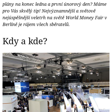
plány na konec ledna a první únorový den? Máme
pro Vás skvělý tip! Nejvýznamnější a světově
nejúspěšnější veletrh na světě World Money Fair v
Berlíně je rájem všech sběratelů.
Kdy a kde?