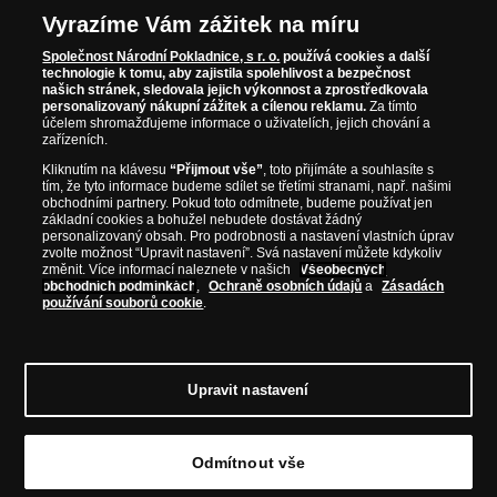
Vyrazíme Vám zážitek na míru
Společnost Národní Pokladnice, s r. o.
používá cookies a další
technologie k tomu, aby zajistila spolehlivost a bezpečnost
našich stránek, sledovala jejich výkonnost a zprostředkovala
personalizovaný nákupní zážitek a cílenou reklamu.
Za tímto
účelem shromažďujeme informace o uživatelích, jejich chování a
zařízeních.
Kliknutím na klávesu
“Přijmout vše”
, toto přijímáte a souhlasíte s
tím, že tyto informace budeme sdílet se třetími stranami, např. našimi
obchodními partnery. Pokud toto odmítnete, budeme používat jen
základní cookies a bohužel nebudete dostávat žádný
personalizovaný obsah. Pro podrobnosti a nastavení vlastních úprav
zvolte možnost “Upravit nastavení”. Svá nastavení můžete kdykoliv
změnit. Více informací naleznete v našich
Všeobecných
obchodních podmínkách
,
Ochraně osobních údajů
a
Zásadách
používání souborů cookie
.
© Copyright 2026 - Národní Pokladnice, s. r. o.; Karolinská 661/4, 186
Upravit nastavení
00 Praha 8; Tel.: 810 100 500
E-mail: info@narodnipokladnice.cz,
www.narodnipokladnice.cz; IČ: 28507622; DIČ: CZ28507622
Společnost
zapsána v OR vedeném Městským soudem v Praze, oddíl C, vložka
Odmítnout vše
146644
Upravit nastavení souborů cookie můžete
kliknutím na