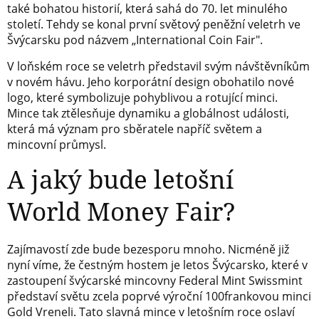
také bohatou historií, která sahá do 70. let minulého
století. Tehdy se konal první světový peněžní veletrh ve
Švýcarsku pod názvem „International Coin Fair".
V loňském roce se veletrh představil svým návštěvníkům
v novém hávu. Jeho korporátní design obohatilo nové
logo, které symbolizuje pohyblivou a rotující minci.
Mince tak ztělesňuje dynamiku a globálnost události,
která má význam pro sběratele napříč světem a
mincovní průmysl.
A jaký bude letošní
World Money Fair?
Zajímavostí zde bude bezesporu mnoho. Nicméně již
nyní víme, že čestným hostem je letos Švýcarsko, které v
zastoupení švýcarské mincovny Federal Mint Swissmint
představí světu zcela poprvé výroční 100frankovou minci
Gold Vreneli. Tato slavná mince v letošním roce oslaví