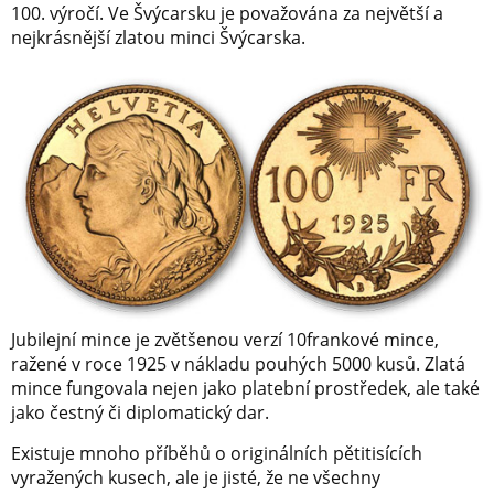
100. výročí. Ve Švýcarsku je považována za největší a
nejkrásnější zlatou minci Švýcarska.
Jubilejní mince je zvětšenou verzí 10frankové mince,
ražené v roce 1925 v nákladu pouhých 5000 kusů. Zlatá
mince fungovala nejen jako platební prostředek, ale také
jako čestný či diplomatický dar.
Existuje mnoho příběhů o originálních pětitisících
vyražených kusech, ale je jisté, že ne všechny