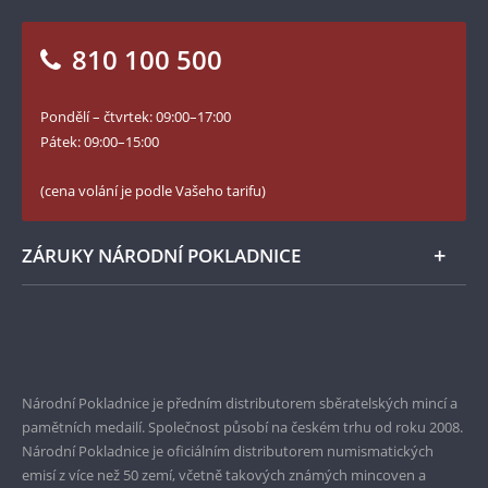
Otázky a odpovědi
Kontakt pro média
Blog Pokladnice mincí
Vrácení zboží - formulář
810 100 500
Facebook Národní Pokladnice
Slovník základních pojmů
YouTube Národní Pokladnice
Pondělí – čtvrtek: 09:00–17:00
Numismatické novinky
Twitter Národní Pokladnice
Pátek: 09:00–15:00
České puncovní značky
LinkedIn Národní Pokladnice
(cena volání je podle Vašeho tarifu)
Zásady používání souborů cookie
Instagram Národní Pokladnice
ZÁRUKY NÁRODNÍ POKLADNICE
Bezpečné nákupy
Prvotřídní servis
Garance nejvyšší kvality
Národní Pokladnice je předním distributorem sběratelských mincí a
pamětních medailí. Společnost působí na českém trhu od roku 2008.
Pouze originální produkty
Národní Pokladnice je oficiálním distributorem numismatických
emisí z více než 50 zemí, včetně takových známých mincoven a