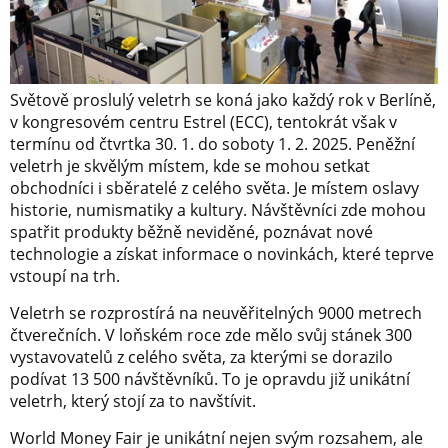
Světově proslulý veletrh se koná jako každý rok v Berlíně,
v kongresovém centru Estrel (ECC), tentokrát však v
termínu od čtvrtka 30. 1. do soboty 1. 2. 2025. Peněžní
veletrh je skvělým místem, kde se mohou setkat
obchodníci i sběratelé z celého světa. Je místem oslavy
historie, numismatiky a kultury. Návštěvníci zde mohou
spatřit produkty běžně neviděné, poznávat nové
technologie a získat informace o novinkách, které teprve
vstoupí na trh.
Veletrh se rozprostírá na neuvěřitelných 9000 metrech
čtverečních. V loňském roce zde mělo svůj stánek 300
vystavovatelů z celého světa, za kterými se dorazilo
podívat 13 500 návštěvníků. To je opravdu již unikátní
veletrh, který stojí za to navštívit.
World Money Fair je unikátní nejen svým rozsahem, ale