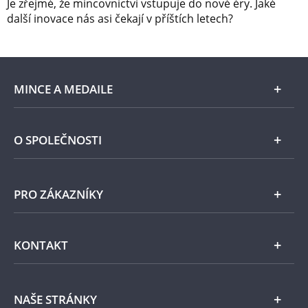
Je zřejmé, že mincovnictví vstupuje do nové éry. Jaké
další inovace nás asi čekají v příštích letech?
MINCE A MEDAILE
E-shop
O SPOLEČNOSTI
Zlato
Národní Pokladnice
PRO ZÁKAZNÍKY
Stříbro
Naše projekty
Jiné kovy
Pomáháme
Všeobecné obchodní podmínky
KONTAKT
Příslušenství
Ochrana osobních údajů
Zpracování osobních údajů
Numismatické novinky
Napište nám
NAŠE STRÁNKY