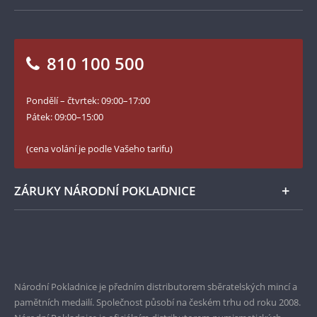
Jak objednat
Jak Vám můžeme pomoci?
Medailéři
Otázky a odpovědi
Kontakt pro média
Blog Pokladnice mincí
Vrácení zboží - formulář
810 100 500
Facebook Národní Pokladnice
Slovník základních pojmů
YouTube Národní Pokladnice
Pondělí – čtvrtek: 09:00–17:00
Numismatické novinky
Twitter Národní Pokladnice
Pátek: 09:00–15:00
České puncovní značky
LinkedIn Národní Pokladnice
(cena volání je podle Vašeho tarifu)
Zásady používání souborů cookie
Instagram Národní Pokladnice
ZÁRUKY NÁRODNÍ POKLADNICE
Bezpečné nákupy
Prvotřídní servis
Garance nejvyšší kvality
Národní Pokladnice je předním distributorem sběratelských mincí a
pamětních medailí. Společnost působí na českém trhu od roku 2008.
Pouze originální produkty