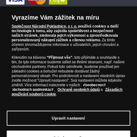
Vyrazíme Vám zážitek na míru
Společnost Národní Pokladnice, s r. o.
používá cookies a další
technologie k tomu, aby zajistila spolehlivost a bezpečnost
našich stránek, sledovala jejich výkonnost a zprostředkovala
personalizovaný nákupní zážitek a cílenou reklamu.
Za tímto
účelem shromažďujeme informace o uživatelích, jejich chování a
zařízeních.
Kliknutím na klávesu
“Přijmout vše”
, toto přijímáte a souhlasíte s
tím, že tyto informace budeme sdílet se třetími stranami, např. našimi
obchodními partnery. Pokud toto odmítnete, budeme používat jen
základní cookies a bohužel nebudete dostávat žádný
personalizovaný obsah. Pro podrobnosti a nastavení vlastních úprav
zvolte možnost “Upravit nastavení”. Svá nastavení můžete kdykoliv
změnit. Více informací naleznete v našich
Všeobecných
obchodních podmínkách
,
Ochraně osobních údajů
a
Zásadách
používání souborů cookie
.
© Copyright 2026 - Národní Pokladnice, s. r. o.; Karolinská 661/4, 186
Upravit nastavení
00 Praha 8; Tel.: 810 100 500
E-mail: info@narodnipokladnice.cz,
www.narodnipokladnice.cz; IČ: 28507622; DIČ: CZ28507622
Společnost
zapsána v OR vedeném Městským soudem v Praze, oddíl C, vložka