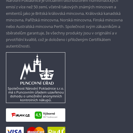
Národní Pokladnice je oficiálním distributorem numismatických
emisí z více než 50 zemí, včetně takových známých mincoven a
emitentů jako je Britská královská mincovna, Královská kanadská
mincovna, Pařížská mincovna, Norská mincovna, Finská mincovna
nebo Australská mincovna Perth. Společnost svým zákazníkům a
sběratelům garantuje, že všechny produkty jsou v originální a v
prvotřídní kvalitě, což je doloženo i přiloženým Certifikátem
autentičnosti.
Společnost Národní Pokladnice s.r.o.
má s Puncovním úřadem uzavřenou
dohodu o umožnění anonymních
kontrolních nákupů.