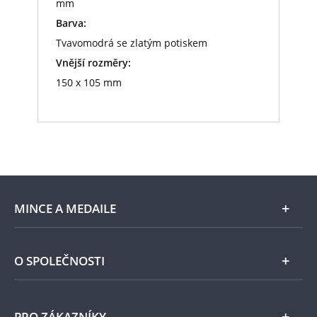
mm
Barva:
Tvavomodrá se zlatým potiskem
Vnější rozměry:
150 x 105 mm
MINCE A MEDAILE
E-shop
O SPOLEČNOSTI
Zlato
Národní Pokladnice
PRO ZÁKAZNÍKY