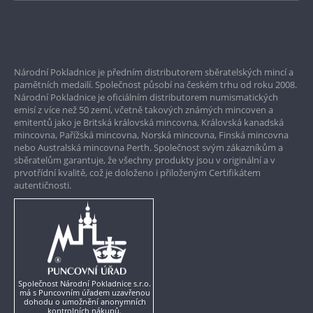
Bezpečné nákupy
Prvotřídní servis
Národní Pokladnice je předním distributorem sběratelských mincí a
Garance nejvyšší kvality
pamětních medailí. Společnost působí na českém trhu od roku 2008.
Národní Pokladnice je oficiálním distributorem numismatických
Pouze originální produkty
emisí z více než 50 zemí, včetně takových známých mincoven a
emitentů jako je Britská královská mincovna, Královská kanadská
mincovna, Pařížská mincovna, Norská mincovna, Finská mincovna
nebo Australská mincovna Perth. Společnost svým zákazníkům a
sběratelům garantuje, že všechny produkty jsou v originální a v
prvotřídní kvalitě, což je doloženo i přiloženým Certifikátem
autentičnosti.
Společnost Národní Pokladnice s.r.o.
má s Puncovním úřadem uzavřenou
dohodu o umožnění anonymních
kontrolních nákupů.