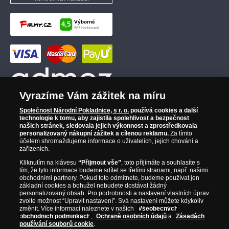
Vyrazíme Vám zážitek na míru
Společnost Národní Pokladnice, s r. o.
používá cookies a další
technologie k tomu, aby zajistila spolehlivost a bezpečnost
našich stránek, sledovala jejich výkonnost a zprostředkovala
personalizovaný nákupní zážitek a cílenou reklamu.
Za tímto
účelem shromažďujeme informace o uživatelích, jejich chování a
zařízeních.
Kliknutím na klávesu
“Přijmout vše”
, toto přijímáte a souhlasíte s
tím, že tyto informace budeme sdílet se třetími stranami, např. našimi
obchodními partnery. Pokud toto odmítnete, budeme používat jen
základní cookies a bohužel nebudete dostávat žádný
personalizovaný obsah. Pro podrobnosti a nastavení vlastních úprav
zvolte možnost “Upravit nastavení”. Svá nastavení můžete kdykoliv
změnit. Více informací naleznete v našich
Všeobecných
obchodních podmínkách
,
Ochraně osobních údajů
a
Zásadách
používání souborů cookie
.