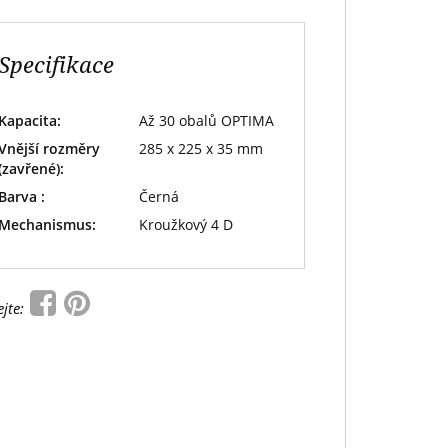
Specifikace
Kapacita:
Až 30 obalů OPTIMA
Vnější rozměry
285 x 225 x 35 mm
(zavřené):
Barva :
Černá
Mechanismus:
Kroužkový 4 D
ejte: