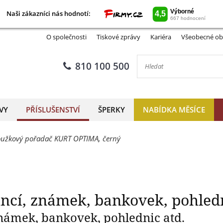
Naši zákazníci nás hodnotí:
Naši zákazníci nás hodnotí:
dání mincí, známek, bankovek
O společnosti
Tiskové zprávy
Kariéra
Všeobecné ob
810 100 500
VY
PŘÍSLUŠENSTVÍ
ŠPERKY
NABÍDKA MĚSÍCE
oužkový pořadač KURT OPTIMA, černý
ncí, známek, bankovek, pohledn
námek, bankovek, pohlednic atd.