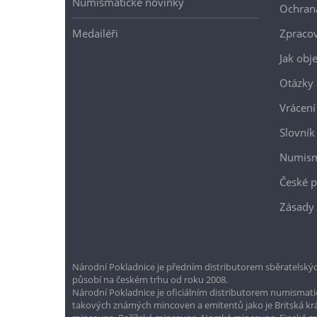
Numismatické novinky
Ochran
Medailéři
Zpracov
Jak obj
Otázky 
Vrácení
Slovník
Numism
České p
Zásady 
Národní Pokladnice je předním distributorem sběratelskýc
působí na českém trhu od roku 2008.
Národní Pokladnice je oficiálním distributorem numismatic
takových známých mincoven a emitentů jako je Britská k