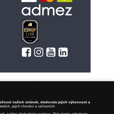
619 Kč
Vložit do košíku
pečnost našich stránek, sledovala jejich výkonnost a
lích, jejich chování a zařízeních.
 např. našimi obchodními partnery. Pokud toto odmítnete,