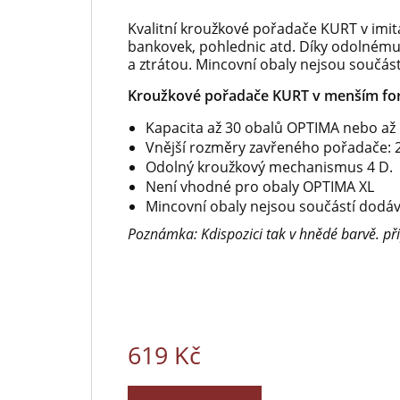
Kvalitní kroužkové pořadače KURT v imit
bankovek, pohlednic atd. Díky odolném
a ztrátou. Mincovní obaly nejsou součás
Kroužkové pořadače KURT v menším fo
Kapacita až 30 obalů OPTIMA nebo až
Vnější rozměry zavřeného pořadače: 
Odolný kroužkový mechanismus 4 D.
Není vhodné pro obaly OPTIMA XL
Mincovní obaly nejsou součástí dodá
Poznámka: Kdispozici tak v hnědé barvě. 
619 Kč