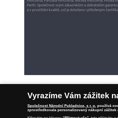
mincovna, Pařížská mincovna, Norská mincovna, Finská 
Perth. Společnost svým zákazníkům a sběratelům garantuje
a v prvotřídní kvalitě, což je doloženo i přiloženým Certifi
Vyrazíme Vám zážitek n
Společnost Národní Pokladnice, s r. o.
používá cook
zprostředkovala personalizovaný nákupní zážitek 
© Copyright 2026 - Národní Pokladnice, s. r. o.; Karolinská 661/4, 1
Kliknutím na klávesu
“Přijmout vše”
, toto přijímáte 