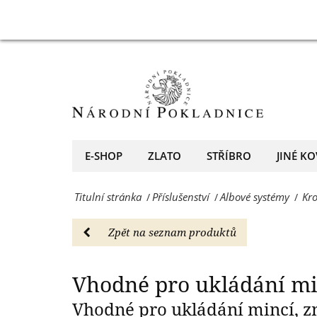
Albové
Kroužkový
Vhodné pro uklá
systémy
pořadač
-
KURT
Národní
OPTIMA,
Pokladnice
černý
-
-
E-SHOP
ZLATO
STŘÍBRO
JINÉ KO
přední
Albové
evropský
Titulní stránka
Příslušenství
Albové systémy
Kr
/
/
/
systémy
prodejce
-
Zpět na seznam produktů
mincí
Národní
a
Pokladnice
Vhodné pro ukládání mi
medailí
-
Vhodné pro ukládání mincí, z