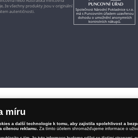
mincovna nebo Australská mincovna
, že všechny produkty jsou v originální
Společnost Národní Pokladnice s.r.o.
kátem autentičnosti.
má s Puncovním úřadem uzavřenou
dohodu o umožnění anonymních
kontrolních nákupů.
a míru
ies a další technologie k tomu, aby zajistila spolehlivost a bez
a cílenou reklamu.
Za tímto účelem shromažďujeme informace o uživate
86 00 Praha 8; Tel.: 810 100 500
a souhlasíte s tím, že tyto informace budeme sdílet se třetími stranami,