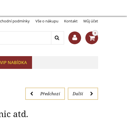
Můj účet:
Přihlásit se
-A
A+
, pohlednic atd.
chodní podmínky
Vše o nákupu
Kontakt
Můj účet
0
VIP NABÍDKA
Předchozí
Další
ic atd.