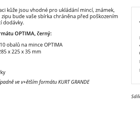
aci kůže jsou vhodné pro ukládání mincí, známek,
u zipu bude vaše sbírka chráněna před poškozením
tí dodávky.
rmátu OPTIMA, černý:
 10 obalů na mince OPTIMA
285 x 225 x 35 mm
vky
případně ve v+ětším formátu KURT GRANDE
Sdíl