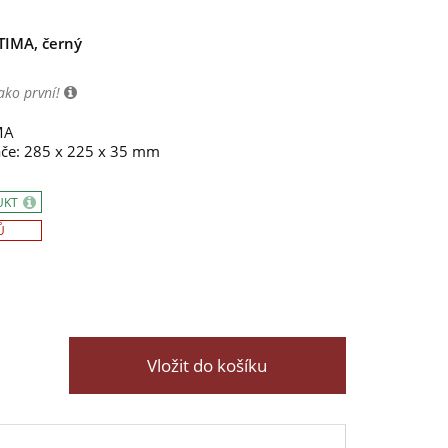
TIMA, černý
ako první!
MA
če: 285 x 225 x 35 mm
UKT
Ů
Vložit do košíku