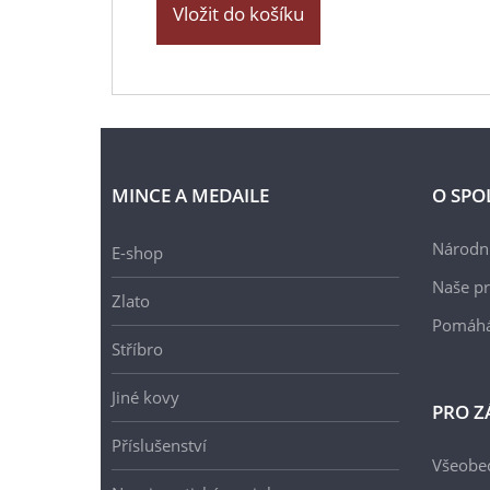
Vložit do košíku
MINCE A MEDAILE
O SPO
Národní
E-shop
Naše pr
Zlato
Pomáh
Stříbro
Jiné kovy
PRO Z
Příslušenství
Všeobe