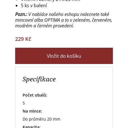
5 ks v balení
Pozn.:
V nabídce našeho eshopu naleznete také
mincovní alba OPTIMA a to v zeleném, červeném,
modrém a černém provedení.
229 Kč
Vložit do košíku
Specifikace
Počet obalů:
5
Na mince:
Do průměru 20 mm
Kapacita: