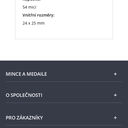
54 micí
Vnitřní rozměry:
24 x 25 mm
MINCE A MEDAILE
E-shop
O SPOLEČNOSTI
Zlato
Národní Pokladnice
PRO ZÁKAZNÍKY
Stříbro
Naše projekty