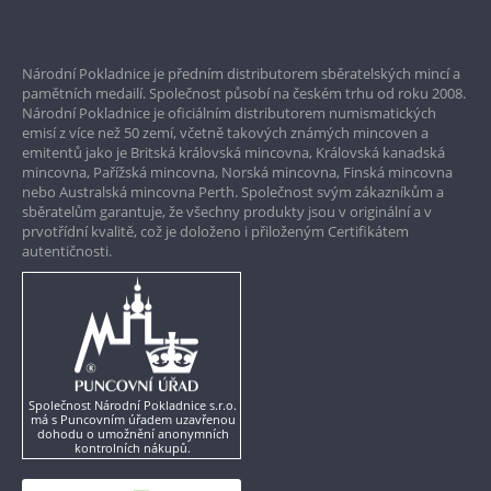
Bezpečné nákupy
Prvotřídní servis
Národní Pokladnice je předním distributorem sběratelských mincí a
Garance nejvyšší kvality
pamětních medailí. Společnost působí na českém trhu od roku 2008.
Národní Pokladnice je oficiálním distributorem numismatických
Pouze originální produkty
emisí z více než 50 zemí, včetně takových známých mincoven a
emitentů jako je Britská královská mincovna, Královská kanadská
mincovna, Pařížská mincovna, Norská mincovna, Finská mincovna
nebo Australská mincovna Perth. Společnost svým zákazníkům a
sběratelům garantuje, že všechny produkty jsou v originální a v
prvotřídní kvalitě, což je doloženo i přiloženým Certifikátem
autentičnosti.
Společnost Národní Pokladnice s.r.o.
má s Puncovním úřadem uzavřenou
dohodu o umožnění anonymních
kontrolních nákupů.