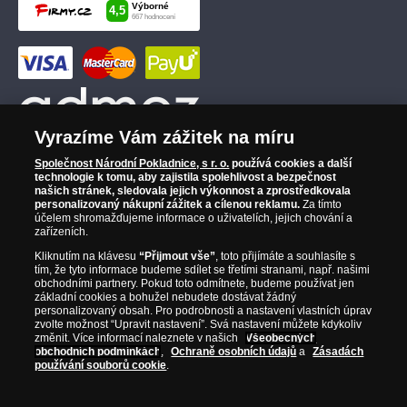
Vyrazíme Vám zážitek na míru
Společnost Národní Pokladnice, s r. o.
používá cookies a další
technologie k tomu, aby zajistila spolehlivost a bezpečnost
našich stránek, sledovala jejich výkonnost a zprostředkovala
personalizovaný nákupní zážitek a cílenou reklamu.
Za tímto
účelem shromažďujeme informace o uživatelích, jejich chování a
zařízeních.
Kliknutím na klávesu
“Přijmout vše”
, toto přijímáte a souhlasíte s
tím, že tyto informace budeme sdílet se třetími stranami, např. našimi
obchodními partnery. Pokud toto odmítnete, budeme používat jen
základní cookies a bohužel nebudete dostávat žádný
personalizovaný obsah. Pro podrobnosti a nastavení vlastních úprav
zvolte možnost “Upravit nastavení”. Svá nastavení můžete kdykoliv
změnit. Více informací naleznete v našich
Všeobecných
obchodních podmínkách
,
Ochraně osobních údajů
a
Zásadách
používání souborů cookie
.
© Copyright 2026 - Národní Pokladnice, s. r. o.; Karolinská 661/4, 186 00 Praha 8;