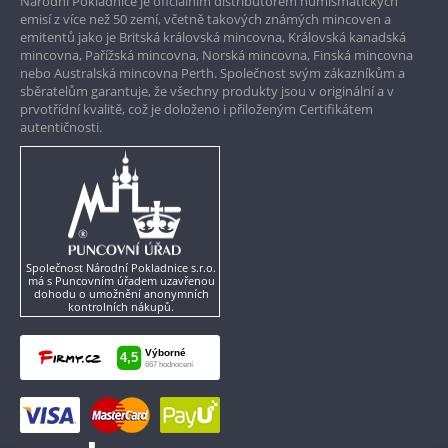
Národní Pokladnice je oficiálním distributorem numismatických
Pouze originální produkty
emisí z více než 50 zemí, včetně takových známých mincoven a
emitentů jako je Britská královská mincovna, Královská kanadská
mincovna, Pařížská mincovna, Norská mincovna, Finská mincovna
nebo Australská mincovna Perth. Společnost svým zákazníkům a
sběratelům garantuje, že všechny produkty jsou v originální a v
prvotřídní kvalitě, což je doloženo i přiloženým Certifikátem
autentičnosti.
Společnost Národní Pokladnice s.r.o.
má s Puncovním úřadem uzavřenou
dohodu o umožnění anonymních
kontrolních nákupů.