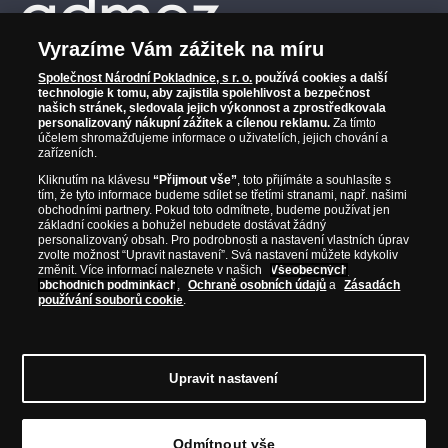
Vyrazíme Vám zážitek na míru
Společnost Národní Pokladnice, s r. o.
používá cookies a další
technologie k tomu, aby zajistila spolehlivost a bezpečnost
našich stránek, sledovala jejich výkonnost a zprostředkovala
personalizovaný nákupní zážitek a cílenou reklamu.
Za tímto
účelem shromažďujeme informace o uživatelích, jejich chování a
zařízeních.
Kliknutím na klávesu
“Přijmout vše”
, toto přijímáte a souhlasíte s
tím, že tyto informace budeme sdílet se třetími stranami, např. našimi
obchodními partnery. Pokud toto odmítnete, budeme používat jen
základní cookies a bohužel nebudete dostávat žádný
personalizovaný obsah. Pro podrobnosti a nastavení vlastních úprav
zvolte možnost “Upravit nastavení”. Svá nastavení můžete kdykoliv
změnit. Více informací naleznete v našich
Všeobecných
obchodních podmínkách
,
Ochraně osobních údajů
a
Zásadách
používání souborů cookie
.
© Copyright 2026 - Národní Pokladnice, s. r. o.; Karolinská 661/4, 186 00 Praha 8;
Tel.: 810 100 500
E-mail: info@narodnipokladnice.cz, www.narodnipokladnice.cz;
IČ: 28507622; DIČ: CZ28507622
Společnost zapsána v OR vedeném Městským
Upravit nastavení
soudem v Praze, oddíl C, vložka 146644
Upravit nastavení souborů cookie můžete
kliknutím na tento
odkaz
.
Odmítnout vše