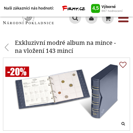
Naši zákazníci nás hodnotí:
0
Exkluzivní modré album na
mince - na vložení 143 mincí
Exkluzivní modré album na mince -
na vložení 143 mincí