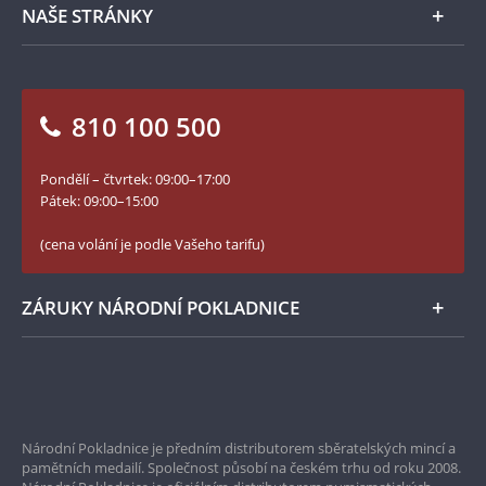
Napište nám
NAŠE STRÁNKY
Jak objednat
Jak Vám můžeme pomoci?
Medailéři
Otázky a odpovědi
Kontakt pro média
Blog Pokladnice mincí
Vrácení zboží - formulář
810 100 500
Facebook Národní Pokladnice
Slovník základních pojmů
YouTube Národní Pokladnice
Pondělí – čtvrtek: 09:00–17:00
Numismatické novinky
Twitter Národní Pokladnice
Pátek: 09:00–15:00
České puncovní značky
LinkedIn Národní Pokladnice
(cena volání je podle Vašeho tarifu)
Zásady používání souborů cookie
Instagram Národní Pokladnice
ZÁRUKY NÁRODNÍ POKLADNICE
Bezpečné nákupy
Prvotřídní servis
Národní Pokladnice je předním distributorem sběratelských mincí a
Garance nejvyšší kvality
pamětních medailí. Společnost působí na českém trhu od roku 2008.