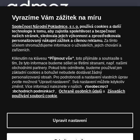
Vyrazíme Vám zážitek na míru
Společnost Národní Pokladnice, s r. o.
používá cookies a další
technologie k tomu, aby zajistila spolehlivost a bezpečnost
našich stránek, sledovala jejich výkonnost a zprostředkovala
personalizovaný nákupní zážitek a cílenou reklamu.
Za tímto
účelem shromažďujeme informace o uživatelích, jejich chování a
zařízeních.
Kliknutím na klávesu
“Přijmout vše”
, toto přijímáte a souhlasíte s
tím, že tyto informace budeme sdílet se třetími stranami, např. našimi
obchodními partnery. Pokud toto odmítnete, budeme používat jen
základní cookies a bohužel nebudete dostávat žádný
personalizovaný obsah. Pro podrobnosti a nastavení vlastních úprav
zvolte možnost “Upravit nastavení”. Svá nastavení můžete kdykoliv
změnit. Více informací naleznete v našich
Všeobecných
obchodních podmínkách
,
Ochraně osobních údajů
a
Zásadách
používání souborů cookie
.
© Copyright 2026 - Národní Pokladnice, s. r. o.; Karolinská 661/4, 186 00 Praha 8;
Tel.: 810 100 500
E-mail: info@narodnipokladnice.cz, www.narodnipokladnice.cz;
IČ: 28507622; DIČ: CZ28507622
Společnost zapsána v OR vedeném Městským
Upravit nastavení
soudem v Praze, oddíl C, vložka 146644
Upravit nastavení souborů cookie můžete
kliknutím na tento
odkaz
.