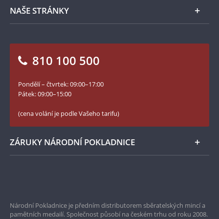
Zpracování osobních údajů
Numismatické novinky
Napište nám
NAŠE STRÁNKY
Jak objednat
Jak Vám můžeme pomoci?
Medailéři
Otázky a odpovědi
Kontakt pro média
Blog Pokladnice mincí
Vrácení zboží - formulář
810 100 500
Facebook Národní Pokladnice
Slovník základních pojmů
YouTube Národní Pokladnice
Pondělí – čtvrtek: 09:00–17:00
Numismatické novinky
Twitter Národní Pokladnice
Pátek: 09:00–15:00
České puncovní značky
LinkedIn Národní Pokladnice
(cena volání je podle Vašeho tarifu)
Zásady používání souborů cookie
Instagram Národní Pokladnice
ZÁRUKY NÁRODNÍ POKLADNICE
Bezpečné nákupy
Prvotřídní servis
Národní Pokladnice je předním distributorem sběratelských mincí a
Garance nejvyšší kvality
pamětních medailí. Společnost působí na českém trhu od roku 2008.