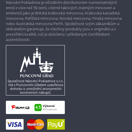
Národní Pokladnice je oficiálním distributorem numismatických
Pouze originální produkty
emisí z více než 50 zemí, včetně takových známých mincoven a
emitentů jako je Britská královská mincovna, Královská kanadská
mincovna, Pařížská mincovna, Norská mincovna, Finská mincovna
nebo Australská mincovna Perth. Společnost svým zákazníkům a
sběratelům garantuje, že všechny produkty jsou v originální a v
prvotřídní kvalitě, což je doloženo i přiloženým Certifikátem
autentičnosti.
Společnost Národní Pokladnice s.r.o.
má s Puncovním úřadem uzavřenou
dohodu o umožnění anonymních
kontrolních nákupů.