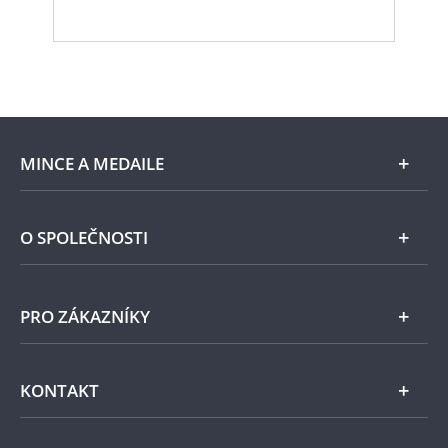
MINCE A MEDAILE
E-shop
O SPOLEČNOSTI
Zlato
Národní Pokladnice
PRO ZÁKAZNÍKY
Stříbro
Naše projekty
Jiné kovy
Pomáháme
Všeobecné obchodní podmínky
KONTAKT
Příslušenství
Ochrana osobních údajů