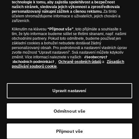
technologie k tomu, aby zajistila spolehlivost a bezpečnost
našich stránek, sledovala jejich výkonnost a zprostředkovala
personalizovaný nákupní zážitek a cílenou reklamu.
Za tímto
účelem shromažďujeme informace o uživatelích, jejich chování a
zařízeních.
Kliknutím na klávesu
“Přijmout vše”
, toto přijímáte a souhlasíte s
tím, že tyto informace budeme sdílet se třetími stranami, např. našimi
obchodními partnery. Pokud toto odmítnete, budeme používat jen
základní cookies a bohužel nebudete dostávat žádný
personalizovaný obsah. Pro podrobnosti a nastavení vlastních úprav
zvolte možnost “Upravit nastavení”. Svá nastavení můžete kdykoliv
změnit. Více informací naleznete v našich
Všeobecných
obchodních podmínkách
,
Ochraně osobních údajů
a
Zásadách
používání souborů cookie
.
© Copyright 2026 - Národní Pokladnice, s. r. o.; Karolinská 661/4, 186 00 Praha 8;
Tel.: 810 100 500
E-mail: info@narodnipokladnice.cz, www.narodnipokladnice.cz;
IČ: 28507622; DIČ: CZ28507622
Společnost zapsána v OR vedeném Městským
Upravit nastavení
soudem v Praze, oddíl C, vložka 146644
Upravit nastavení souborů cookie můžete
kliknutím na tento
odkaz
.
Odmítnout vše
Vložit do košíku
Přijmout vše