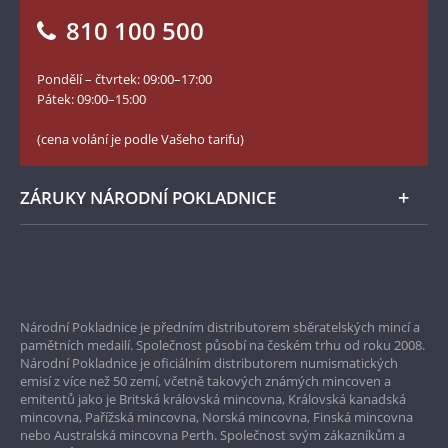
Vrácení zboží - formulář
810 100 500
Facebook Národní Pokladnice
Slovník základních pojmů
YouTube Národní Pokladnice
Pondělí – čtvrtek: 09:00–17:00
Numismatické novinky
Twitter Národní Pokladnice
Pátek: 09:00–15:00
České puncovní značky
LinkedIn Národní Pokladnice
(cena volání je podle Vašeho tarifu)
Zásady používání souborů cookie
Instagram Národní Pokladnice
ZÁRUKY NÁRODNÍ POKLADNICE
Bezpečné nákupy
Prvotřídní servis
Národní Pokladnice je předním distributorem sběratelských mincí a
Garance nejvyšší kvality
pamětních medailí. Společnost působí na českém trhu od roku 2008.
Národní Pokladnice je oficiálním distributorem numismatických
Pouze originální produkty
emisí z více než 50 zemí, včetně takových známých mincoven a
emitentů jako je Britská královská mincovna, Královská kanadská
mincovna, Pařížská mincovna, Norská mincovna, Finská mincovna
nebo Australská mincovna Perth. Společnost svým zákazníkům a