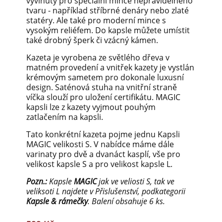
vyvinuty pro speciální mince nepravidelného
tvaru - například stříbrné denáry nebo zlaté
statéry. Ale také pro moderní mince s
vysokým reliéfem. Do kapsle můžete umístit
také drobný šperk či vzácný kámen.
Kazeta je vyrobena ze světlého dřeva v
matném provedení a vnitřek kazety je vystlán
krémovým sametem pro dokonale luxusní
design. Saténová stuha na vnitřní straně
víčka slouží pro uložení certifikátu. MAGIC
kapsli lze z kazety vyjmout pouhým
zatlačením na kapsli.
Tato konkrétní kazeta pojme jednu Kapsli
MAGIC velikosti S. V nabídce máme dále
varinaty pro dvě a dvanáct kasplí, vše pro
velikost kapsle S a pro velikost kapsle L.
Pozn.:
Kapsle
MAGIC
jak ve veliosti S, tak ve
veliksoti L najdete v Přislušenství, podkategorii
Kapsle & rámečky
. Balení obsahuje 6 ks.