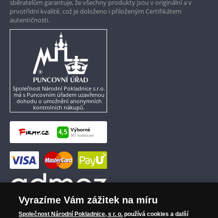
sběratelům garantuje, že všechny produkty jsou v originální a v
prvotřídní kvalitě, což je doloženo i přiloženým Certifikátem
autentičnosti.
Společnost Národní Pokladnice s.r.o.
má s Puncovním úřadem uzavřenou
dohodu o umožnění anonymních
kontrolních nákupů.
Vyrazíme Vám zážitek na míru
Společnost Národní Pokladnice, s r. o.
používá cookies a další