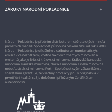
Instagram Národní Pokladnice
ZÁRUKY NÁRODNÍ POKLADNICE
Bezpečné nákupy
Prvotřídní servis
Národní Pokladnice je předním distributorem sběratelských mincí a
Garance nejvyšší kvality
pamětních medailí. Společnost působí na českém trhu od roku 2008.
Národní Pokladnice je oficiálním distributorem numismatických
Pouze originální produkty
emisí z více než 50 zemí, včetně takových známých mincoven a
emitentů jako je Britská královská mincovna, Královská kanadská
mincovna, Pařížská mincovna, Norská mincovna, Finská mincovna
nebo Australská mincovna Perth. Společnost svým zákazníkům a
sběratelům garantuje, že všechny produkty jsou v originální a v
prvotřídní kvalitě, což je doloženo i přiloženým Certifikátem
autentičnosti.