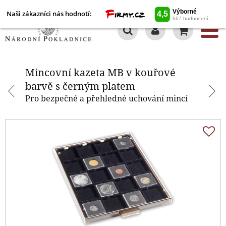
Naši zákazníci nás hodnotí:
0
Mincovní kazeta MB v kouřové
barvě s černým platem
Mincovní kazeta MB v kouřové
barvě s černým platem
Pro bezpečné a přehledné uchování mincí