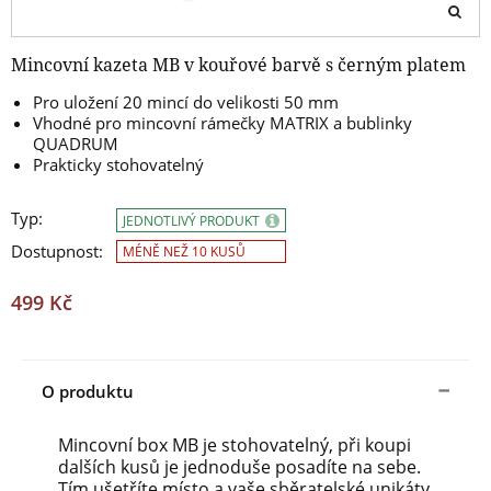
Mincovní kazeta MB v kouřové barvě s černým platem
Pro uložení 20 mincí do velikosti 50 mm
Vhodné pro mincovní rámečky MATRIX a bublinky
QUADRUM
Prakticky stohovatelný
Typ:
JEDNOTLIVÝ PRODUKT
Dostupnost:
MÉNĚ NEŽ 10 KUSŮ
499 Kč
O produktu
Mincovní box MB je stohovatelný, při koupi
dalších kusů je jednoduše posadíte na sebe.
Tím ušetříte místo a vaše sběratelské unikáty