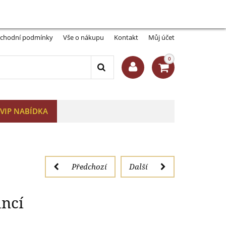
Můj účet:
Přihlásit se
-A
A+
o na 120 mincí
chodní podmínky
Vše o nákupu
Kontakt
Můj účet
0
VIP NABÍDKA
Předchozí
Další
incí