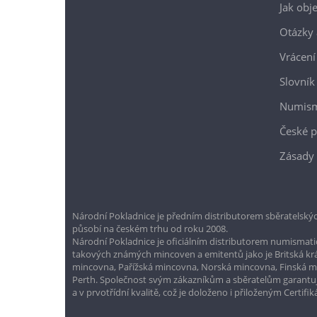
Jak obj
Otázky 
Vrácení
Slovník
Numism
České p
Zásady 
Národní Pokladnice je předním distributorem sběratelskýc
působí na českém trhu od roku 2008.
Národní Pokladnice je oficiálním distributorem numismatic
takových známých mincoven a emitentů jako je Britská k
mincovna, Pařížská mincovna, Norská mincovna, Finská 
Perth. Společnost svým zákazníkům a sběratelům garantuje
a v prvotřídní kvalitě, což je doloženo i přiloženým Certifi