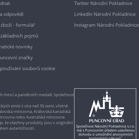
ednat
Twitter Národní Pokladnice
a odpovědi
LinkedIn Národní Pokladnice
 zboží - formulář
Instagram Národní Pokladnice
 základních pojmů
atické novinky
uncovní značky
používání souborů cookie
h mincí a pamětních medailí. Společnost
kých emisí z více než 50 zemí, včetně
rálovská mincovna, Královská kanadská
mincovna nebo Australská mincovna
, že všechny produkty jsou v originální
Společnost Národní Pokladnice s.r.o.
kátem autentičnosti.
má s Puncovním úřadem uzavřenou
dohodu o umožnění anonymních
kontrolních nákupů.