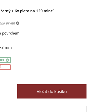
erný + 6x plato na 120 mincí
ako první!
ým povrchem
x 73 mm
UKT
Ů
Vložit do košíku