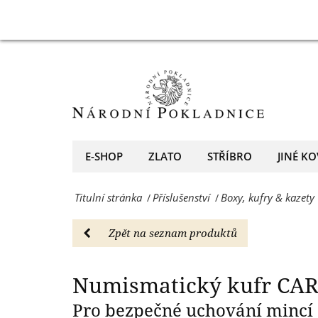
6x
Numismatický
Numismatický 
plato
kufr
na
CARGO
120
S
mincí
černý
-
+
E-SHOP
ZLATO
STŘÍBRO
JINÉ KO
Boxy,
6x
kufry
Titulní stránka
Příslušenství
Boxy, kufry & kazety
/
/
plato
&
na
Zpět na seznam produktů
kazety
120
-
mincí
Numismatický kufr CARG
Národní
-
Pro bezpečné uchování mincí
Pokladnice