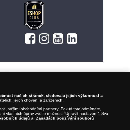
629 Kč
Vložit do košíku
pečnost našich stránek, sledovala jejich výkonnost a
lích, jejich chování a zařízeních.
 např. našimi obchodními partnery. Pokud toto odmítnete,
í vlastních úprav zvolte možnost “Upravit nastavení”. Svá
osobních údajů
a
Zásadách používání souborů