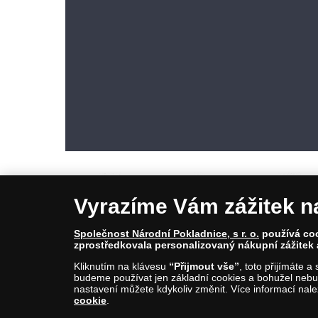
Vyrazíme Vám zážitek n
Společnost Národní Pokladnice, s r. o.
používá cook
zprostředkovala personalizovaný nákupní zážitek 
© Copyright 2026 - Národní Pokladnice, s. r. o.; Karolinská 661/4, 1
Kliknutím na klávesu
“Přijmout vše”
, toto přijímáte 
E-mail: info@narodnipokladnice.cz, www.narodnipokladnice.cz; I
budeme používat jen základní cookies a bohužel nebud
Společnost zapsána v OR vedeném Městským soudem v Praze, odd
nastavení můžete kdykoliv změnit. Více informací nal
cookie
.
Upravit nastavení souborů cookie můžete
kliknutí