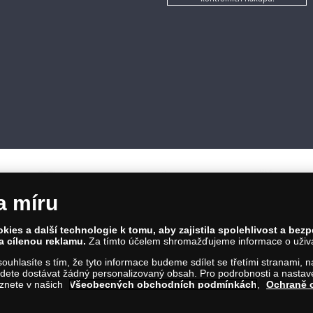
a míru
ies a další technologie k tomu, aby zajistila spolehlivost a bez
a cílenou reklamu.
Za tímto účelem shromažďujeme informace o uživate
86 00 Praha 8; Tel.: 810 100 500
a souhlasíte s tím, že tyto informace budeme sdílet se třetími stranami,
Č: 28507622; DIČ: CZ28507622
ete dostávat žádný personalizovaný obsah. Pro podrobnosti a nastaven
íl C, vložka 146644
eznete v našich
Všeobecných obchodních podmínkách
,
Ochraně 
m na tento odkaz
.