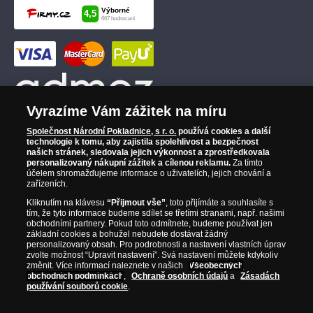
Vyrazíme Vám zážitek na míru
Společnost Národní Pokladnice, s r. o.
používá cookies a další
technologie k tomu, aby zajistila spolehlivost a bezpečnost
našich stránek, sledovala jejich výkonnost a zprostředkovala
personalizovaný nákupní zážitek a cílenou reklamu.
Za tímto
účelem shromažďujeme informace o uživatelích, jejich chování a
zařízeních.
Kliknutím na klávesu
“Přijmout vše”
, toto přijímáte a souhlasíte s
tím, že tyto informace budeme sdílet se třetími stranami, např. našimi
obchodními partnery. Pokud toto odmítnete, budeme používat jen
základní cookies a bohužel nebudete dostávat žádný
personalizovaný obsah. Pro podrobnosti a nastavení vlastních úprav
zvolte možnost “Upravit nastavení”. Svá nastavení můžete kdykoliv
změnit. Více informací naleznete v našich
Všeobecných
obchodních podmínkách
,
Ochraně osobních údajů
a
Zásadách
používání souborů cookie
.
© Copyright 2026 - Národní Pokladnice, s. r. o.; Karolinská 661/4, 186 00 Praha 8;