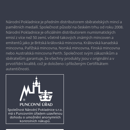
Bezpečné nákupy
Prvotřídní servis
Národní Pokladnice je předním distributorem sběratelských mincí a
Garance nejvyšší kvality
pamětních medailí. Společnost působí na českém trhu od roku 2008.
Národní Pokladnice je oficiálním distributorem numismatických
Pouze originální produkty
emisí z více než 50 zemí, včetně takových známých mincoven a
emitentů jako je Britská královská mincovna, Královská kanadská
mincovna, Pařížská mincovna, Norská mincovna, Finská mincovna
nebo Australská mincovna Perth. Společnost svým zákazníkům a
sběratelům garantuje, že všechny produkty jsou v originální a v
prvotřídní kvalitě, což je doloženo i přiloženým Certifikátem
autentičnosti.
Společnost Národní Pokladnice s.r.o.
má s Puncovním úřadem uzavřenou
dohodu o umožnění anonymních
kontrolních nákupů.