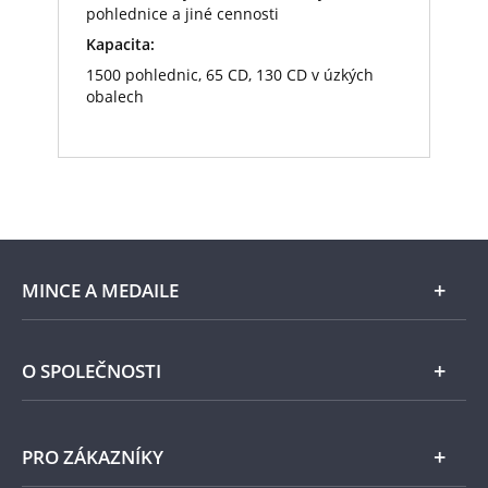
pohlednice a jiné cennosti
Kapacita:
1500 pohlednic, 65 CD, 130 CD v úzkých
obalech
MINCE A MEDAILE
E-shop
O SPOLEČNOSTI
Zlato
Národní Pokladnice
PRO ZÁKAZNÍKY
Stříbro
Naše projekty